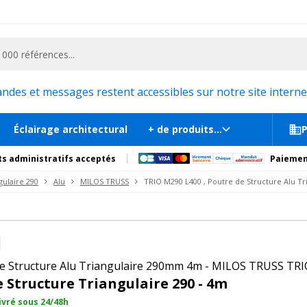
ementiel et la communication, stand exposition, scène, podium et estrade, etc. 
365
e Alu Triangulaire 290
En st
s
Documents
Recommandations
Produits compl
es et messages restent accessibles sur notre site internet
Éclairage architectural
+ de produits...
P
s administratifs acceptés
Paiemen
gulaire 290
Alu
MILOS TRUSS
TRIO M290 L400 , Poutre de Structure Alu Tr
e Structure Alu Triangulaire 290mm 4m - MILOS TRUSS TR
 Structure Triangulaire 290 - 4m
livré sous 24/48h