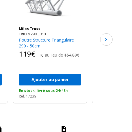
Poutre Structure Triangulaire
290 - 71cm
127€
au l
TTC
Milos Truss
TRIO M290 L050
Poutre Structure Triangulaire
290 - 50cm
119€
au lieu de
154.80€
TTC
Ajouter au panier
Ajouter a
En stock, livré sous 24/48h
En stock, livré so
Réf. 17239
Réf. 21217