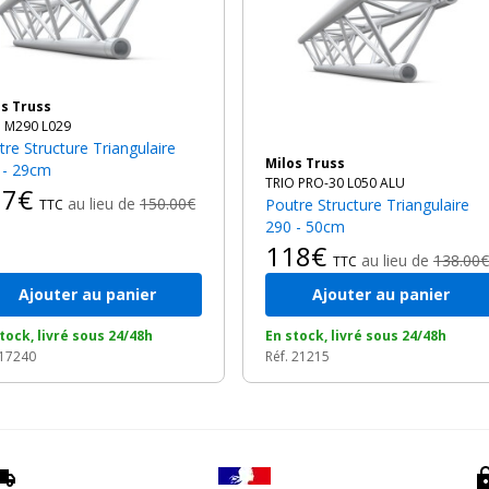
los Truss
 M290 L029
Milos Truss
 - 29cm
TRIO PRO-30 L050 ALU
17€
au lieu de
150.00€
Poutre Structure Triangulaire
TTC
290 - 50cm
118€
au lieu de
138.00€
TTC
Ajouter au panier
Ajouter au panier
tock, livré sous 24/48h
En stock, livré sous 24/48h
 17240
Réf. 21215