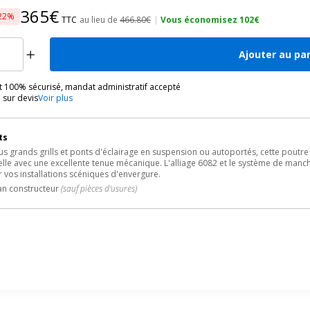
365€
22%
TTC
au lieu de
466.80€
|
Vous économisez 102€
Ajouter au pa
 100% sécurisé, mandat administratif accepté
 sur devis
Voir plus
ts
us grands grills et ponts d'éclairage en suspension ou autoportés, cette poutr
lle avec une excellente tenue mécanique. L'alliage 6082 et le système de man
 vos installations scéniques d'envergure.
an constructeur
(sauf pièces d'usures)