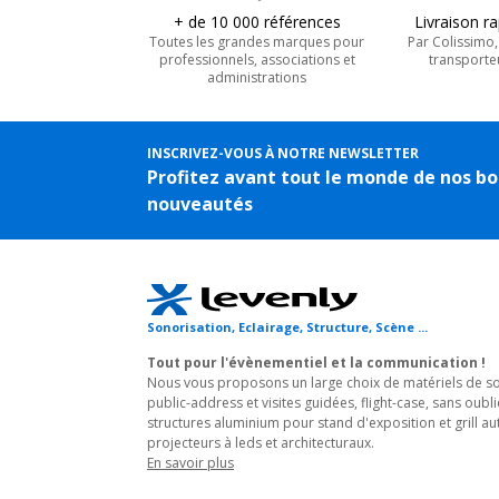
+ de 10 000 références
Livraison r
Toutes les grandes marques pour
Par Colissimo
professionnels, associations et
transporte
administrations
INSCRIVEZ-VOUS À NOTRE NEWSLETTER
Profitez avant tout le monde de nos bo
nouveautés
Sonorisation, Eclairage, Structure, Scène ...
Tout pour l'évènementiel et la communication !
Nous vous proposons un large choix de matériels de son
public-address et visites guidées, flight-case, sans oubli
structures aluminium pour stand d'exposition et grill au
projecteurs à leds et architecturaux.
En savoir plus