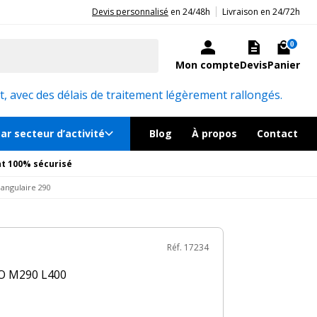
|
20ans d'expérience aux côtés des professionnels et acteurs publics.
Devis personnalisé
en 24/48h
Livraison en 24/72h
€
TTC
au lieu de
466.80€
Ajouter au panier
ock, livré sous 24/48h
0
Mon compte
Devis
Panier
émentaires
Réf. 17234
, avec des délais de traitement légèrement rallongés.
ar secteur d’activité
Blog
À propos
Contact
t 100% sécurisé
iangulaire 290
Réf. 17234
IO M290 L400