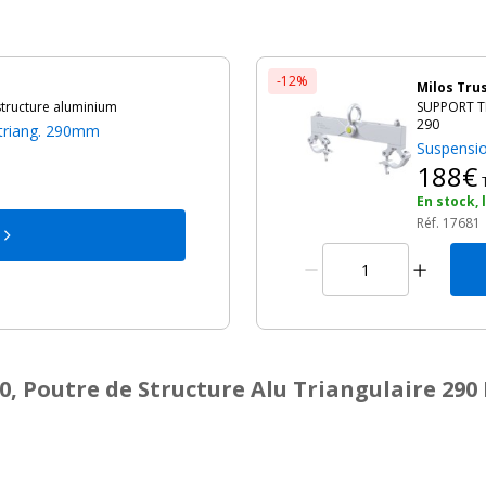
-12%
Milos Tru
tructure aluminium
SUPPORT TR
290
u triang. 290mm
Suspensio
h
188€
En stock, 
Réf. 17681
, Poutre de Structure Alu Triangulaire 290 