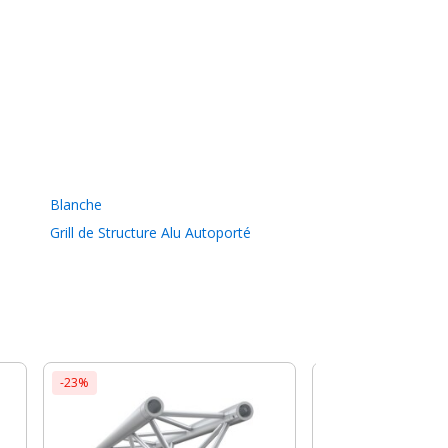
Blanche
Grill de Structure Alu Autoporté
-23%
-15%
Milos Truss
TRIO PRO-30 L071 