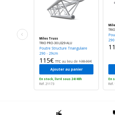
Mi
TRIO
Poutre Structure Triangulaire
Milos Truss
290
TRIO PRO-30 L029 ALU
1
Poutre Structure Triangulaire
290 - 29cm
115€
au lieu de
138.00€
TTC
Ajouter au panier
En stock, livré sous 24/48h
En s
Réf. 21173
Réf.