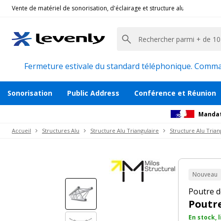
Vente de matériel de sonorisation, d'éclairage et structure alu pour l'évèn
Milos Truss
|
TRIO M290 L400, Poutre de Structur
Poutre Structure Triangulaire 290 - 4m
Description
Accessoires et pièces détachées
Avi
Fermeture estivale du standard téléphonique. Command
Sonorisation
Public Address
Conférence et Réunion
Mandat
Accueil
Structures Alu
Structure Alu Triangulaire
Structure Alu Trian
Nouveau
Poutre d
Poutre
En stock, 