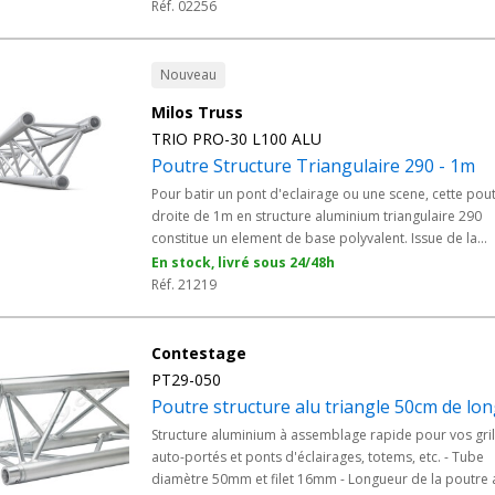
stand d'exposition, structure alu pour discothèque ou
Réf. 02256
concert de musique !
Nouveau
Milos Truss
TRIO PRO-30 L100 ALU
Poutre Structure Triangulaire 290 - 1m
Pour batir un pont d'eclairage ou une scene, cette pou
droite de 1m en structure aluminium triangulaire 290
constitue un element de base polyvalent. Issue de la
gamme Milos PRO-30, robuste et legere, elle se monte
En stock, livré sous 24/48h
avec son kit de connexion fourni et s'assemble avec to
Réf. 21219
la gamme PRO-30.
Contestage
PT29-050
Poutre structure alu triangle 50cm de lo
Structure aluminium à assemblage rapide pour vos gri
auto-portés et ponts d'éclairages, totems, etc. - Tube
diamètre 50mm et filet 16mm - Longueur de la poutre 