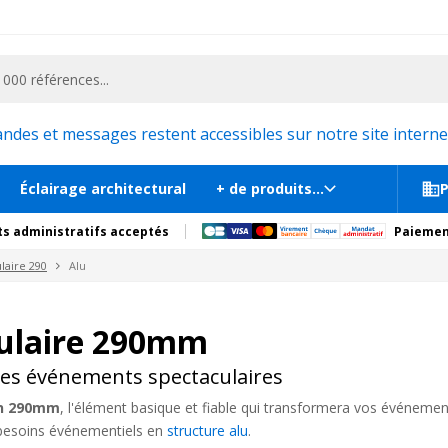
ementiel et la communication, stand exposition, scène, podium et estrade, etc. 
es et messages restent accessibles sur notre site internet
Éclairage architectural
+ de produits...
P
s administratifs acceptés
Paiemen
laire 290
Alu
gulaire 290mm
des événements spectaculaires
en 290mm
, l'élément basique et fiable qui transformera vos événem
s besoins événementiels en
structure alu
.