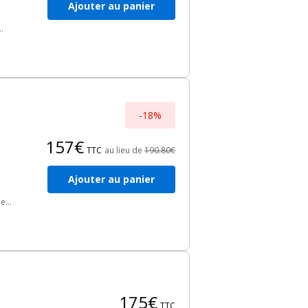
Ajouter au panier
-18%
157€
TTC
au lieu de
190.80€
Ajouter au panier
de
e
our
175€
TTC