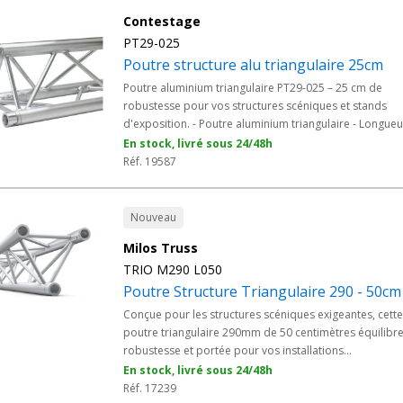
Contestage
PT29-025
Poutre structure alu triangulaire 25cm
Poutre aluminium triangulaire PT29-025 – 25 cm de
robustesse pour vos structures scéniques et stands
d'exposition. - Poutre aluminium triangulaire - Longueur
25 cm
En stock, livré sous 24/48h
Réf. 19587
Nouveau
Milos Truss
TRIO M290 L050
Poutre Structure Triangulaire 290 - 50cm
Conçue pour les structures scéniques exigeantes, cette
poutre triangulaire 290mm de 50 centimètres équilibr
robustesse et portée pour vos installations
événementielles, ponts d'éclairage et grills techniques.
En stock, livré sous 24/48h
section triangulaire 290mm en alliage 6082 supporte v
Réf. 17239