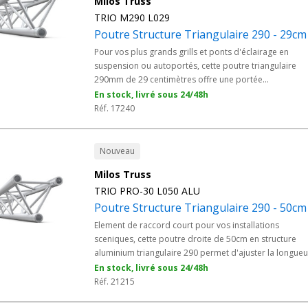
Milos Truss
TRIO M290 L029
Poutre Structure Triangulaire 290 - 29cm
Pour vos plus grands grills et ponts d'éclairage en
suspension ou autoportés, cette poutre triangulaire
290mm de 29 centimètres offre une portée
exceptionnelle avec une excellente tenue mécanique.
En stock, livré sous 24/48h
L'alliage 6082 et le système de manchonnage conique
Réf. 17240
fourni garantissent un assemblage rapide pour vos
installations scéniques d'envergure.
Nouveau
Milos Truss
TRIO PRO-30 L050 ALU
Poutre Structure Triangulaire 290 - 50cm
Element de raccord court pour vos installations
sceniques, cette poutre droite de 50cm en structure
aluminium triangulaire 290 permet d'ajuster la longueu
d'un pont d'eclairage ou d'un grill. Issue de la gamme
En stock, livré sous 24/48h
Milos PRO-30, elle se monte avec son kit de connexion
Réf. 21215
fourni et garantit une jonction rigide et durable.