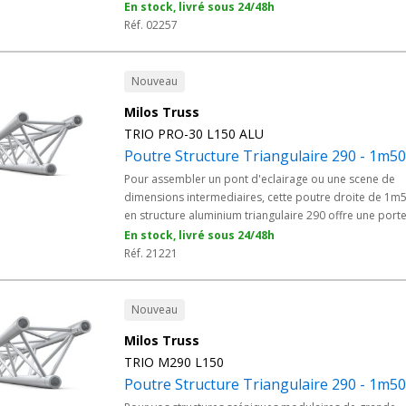
50cm - Solution idéal pour la réalisation et installation
En stock, livré sous 24/48h
stand d'exposition, structure alu pour discothèque ou
Réf. 02257
concert de musique !
Nouveau
Milos Truss
TRIO PRO-30 L150 ALU
Poutre Structure Triangulaire 290 - 1m50
Pour assembler un pont d'eclairage ou une scene de
dimensions intermediaires, cette poutre droite de 1m
en structure aluminium triangulaire 290 offre une port
equilibree. Issue de la gamme Milos PRO-30, elle se
En stock, livré sous 24/48h
monte avec son kit de connexion fourni et s'integre da
Réf. 21221
tout projet evenementiel.
Nouveau
Milos Truss
TRIO M290 L150
Poutre Structure Triangulaire 290 - 1m50