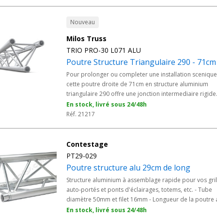
accroches lumière et son avec fiabilité.
Nouveau
Milos Truss
TRIO PRO-30 L071 ALU
Poutre Structure Triangulaire 290 - 71cm
Pour prolonger ou completer une installation scenique
cette poutre droite de 71cm en structure aluminium
triangulaire 290 offre une jonction intermediaire rigide
Issue de la gamme Milos PRO-30, elle s'integre dans le
En stock, livré sous 24/48h
ponts d'eclairage, grills et stands et se monte avec son 
Réf. 21217
de connexion fourni.
Contestage
PT29-029
Poutre structure alu 29cm de long
Structure aluminium à assemblage rapide pour vos gri
auto-portés et ponts d'éclairages, totems, etc. - Tube
diamètre 50mm et filet 16mm - Longueur de la poutre 
29cm - Solution idéal pour la réalisation et installation
En stock, livré sous 24/48h