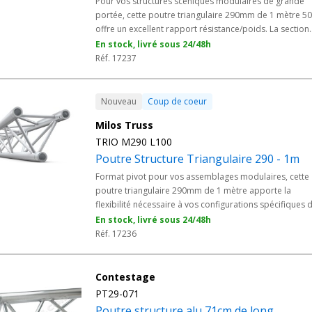
Pour vos structures scéniques modulaires de grande
portée, cette poutre triangulaire 290mm de 1 mètre 50
offre un excellent rapport résistance/poids. La section
triangulaire en alliage 6082 est la référence du métier
En stock, livré sous 24/48h
pour grills événementiels, ponts d'éclairage et stands
Réf. 17237
d'envergure ; le kit complet de manchons coniques
accélère le montage en série.
Nouveau
Coup de coeur
Milos Truss
TRIO M290 L100
Poutre Structure Triangulaire 290 - 1m
Format pivot pour vos assemblages modulaires, cette
poutre triangulaire 290mm de 1 mètre apporte la
flexibilité nécessaire à vos configurations spécifiques 
grills, ponts d'éclairage et stands événementiels. Alliag
En stock, livré sous 24/48h
6082 haute résistance, manchonnage conique fourni p
Réf. 17236
un montage maîtrisé.
Contestage
PT29-071
Poutre structure alu 71cm de long