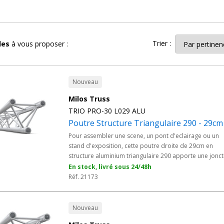
iangulaire 290mm
en finition aluminium s'ajuste facilement à vos différ
ent dans tous les environnements. Que ce soit pour des stands d'an
sons publiques ou des spectacles de fin d'année, notre structure alu tr
Trier :
cles
à vous proposer :
e alu triangulaire en section 290mm
offre une grande praticité log
ataires de l'événementiel.
Nouveau
290mm
qui est la solution parfaite pour réussir toutes vos prestations g
Milos Truss
TRIO PRO-30 L029 ALU
ser des produits de haute qualité pour des événements remarq
Poutre Structure Triangulaire 290 - 29cm
Pour assembler une scene, un pont d'eclairage ou un
stand d'exposition, cette poutre droite de 29cm en
structure aluminium triangulaire 290 apporte une jonct
courte et rigide. Compatible avec le systeme PRO-30, e
En stock, livré sous 24/48h
se monte avec son kit de connexion fourni et s'integre
Réf. 21173
dans toute installation evenementielle professionnelle.
Nouveau