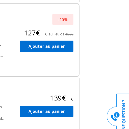
-15%
127€
TTC
au lieu de
150€
,
Ajouter au panier
.
s
kit
139€
TTC
ls
Ajouter au panier
alu
 de