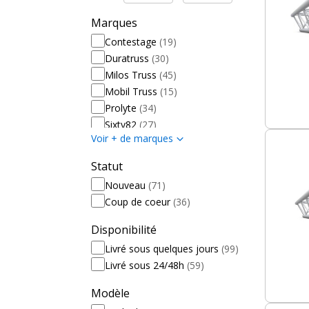
Marques
Contestage
(19)
Duratruss
(30)
Milos Truss
(45)
Mobil Truss
(15)
Prolyte
(34)
Sixty82
(27)
Voir + de marques
Statut
Nouveau
(71)
Coup de coeur
(36)
Disponibilité
Livré sous quelques jours
(99)
Livré sous 24/48h
(59)
Modèle