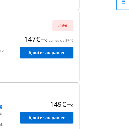
-16%
147€
TTC
au lieu de
174€
tre
Ajouter au panier
ute
149€
ng
TTC
ls
Ajouter au panier
alu