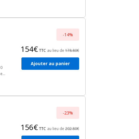
 de
-14%
154€
TTC
au lieu de
178.80€
Ajouter au panier
50
ee
ns
-23%
156€
TTC
au lieu de
202.80€