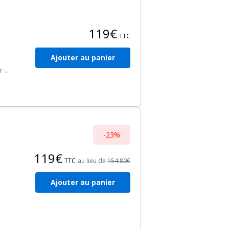
119€
TTC
Ajouter au panier
 :
-23%
119€
TTC
au lieu de
154.80€
Ajouter au panier
e
 La
os