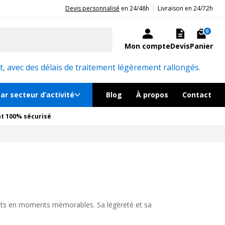
|
20ans d'expérience aux côtés des professionnels et acteurs publics.
Devis personnalisé
en 24/48h
Livraison en 24/72h
0
Mon compte
Devis
Panier
, avec des délais de traitement légèrement rallongés.
ar secteur d’activité
Blog
À propos
Contact
t 100% sécurisé
ents en moments mémorables. Sa légèreté et sa