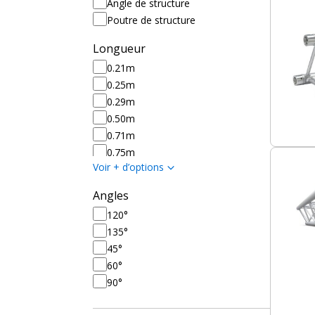
Angle de structure
Poutre de structure
Longueur
0.21m
0.25m
0.29m
0.50m
0.71m
0.75m
Voir + d’options
1m
1m50
Angles
2m
120°
2m50
135°
3m
45°
3m50
60°
4m
90°
4m50
5m