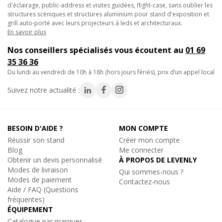
d'éclairage, public-address et visites guidées, flight-case, sans oublier les
décorations événementielles.
structures scéniques et structures aluminium pour stand d'exposition et
grill auto-porté avec leurs projecteurs à leds et architecturaux.
Caractéristiques techniques :
En savoir plus
• Tubes de 50 mm
Nos conseillers spécialisés vous écoutent au
01 69
• Filets de 16 mm
35 36 36
• Section triangulaire de 240 mm d'entraxe entre chaque tube
du lundi au vendredi de 10h à 18h (hors jours fériés), prix d’un appel local
(290 mm extérieur)
• Assemblage par manchon à goupille conique et clavette
Suivez notre actualité :
• Poids moyen par mètre : 4,5 kg
• Section : 290 mm
• Longueur : 25 cm
BESOIN D'AIDE ?
MON COMPTE
• Utilisation : pointe en bas
Réussir son stand
Créer mon compte
Blog
Me connecter
- Engagement pièces détachées : 5 ans
(décret n°2014-
Obtenir un devis personnalisé
À PROPOS DE LEVENLY
1482)
Modes de livraison
Qui sommes-nous ?
Modes de paiement
Contactez-nous
Aide / FAQ (Questions
fréquentes)
ÉQUIPEMENT
Catalogue par marques