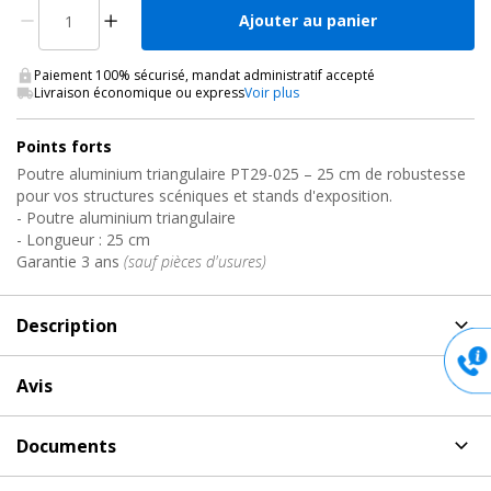
Ajouter au panier
Paiement 100% sécurisé, mandat administratif accepté
Livraison économique ou express
Voir plus
Points forts
Poutre aluminium triangulaire PT29-025 – 25 cm de robustesse
pour vos structures scéniques et stands d'exposition.
- Poutre aluminium triangulaire
- Longueur : 25 cm
Garantie 3 ans
(sauf pièces d'usures)
Description
Description
de Poutre alu triangulaire 290mm, PT29-025
Avis
Contestage
Aucun avis pour PT29-025, Poutre alu triangulaire 290mm
Poutre de structure aluminium triangulaire de 25 cm
,
Documents
Contestage
conçue pour des montages robustes et fiables. Elle est livrée
Document(s) à télécharger
pour PT29-025 Contestage