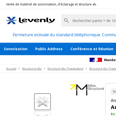
Vente de matériel de sonorisation, d'éclairage et structure alu pour l'évèn
Milos Truss
|
TRIO M290 T016, Angle de Structure
Angle Structure Triangulaire 290 T 4 dép.
Description
Accessoires et pièces détachées
Avi
Fermeture estivale du standard téléphonique. Command
Sonorisation
Public Address
Conférence et Réunion
Mandat
Accueil
Structures Alu
Structure Alu Triangulaire
Structure Alu Trian
N
An
A
En 