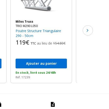
Poutre Structure Triangulaire
290 - 71cm
127€
au l
TTC
Milos Truss
TRIO M290 L050
Poutre Structure Triangulaire
290 - 50cm
119€
au lieu de
154.80€
TTC
Ajouter au panier
Ajouter a
En stock, livré sous 24/48h
En stock, livré so
Réf. 17239
Réf. 21217