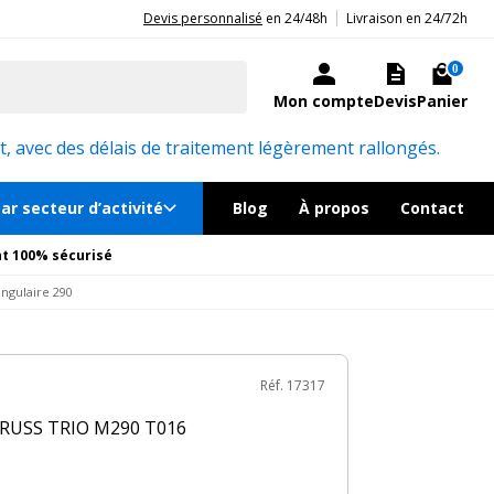
|
20ans d'expérience aux côtés des professionnels et acteurs publics.
Devis personnalisé
en 24/48h
Livraison en 24/72h
3€
TTC
au lieu de
426€
Ajouter au panier
ock, livré sous 24/48h
0
Mon compte
Devis
Panier
émentaires
Réf. 17317
, avec des délais de traitement légèrement rallongés.
ar secteur d’activité
Blog
À propos
Contact
t 100% sécurisé
angulaire 290
Réf. 17317
S TRUSS TRIO M290 T016