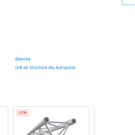
Blanche
Grill de Structure Alu Autoporté
-23%
-15%
Milos Truss
TRIO PRO-30 L071 