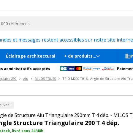
ementiel et la communication, stand exposition, scène, podium et estrade, etc. 
34
 Alu Triangulaire 290
En st
s
Documents
Recommandations
Produits compl
es et messages restent accessibles sur notre site internet
Éclairage architectural
+ de produits...
P
s administratifs acceptés
Paiemen
gulaire 290
Alu
MILOS TRUSS
TRIO M290 T016 , Angle de Structure Alu Tri
ouveau
gle de Structure Alu Triangulaire 290mm T 4 dép. - MILO
ngle Structure Triangulaire 290 T 4 dép.
stock, livré sous 24/48h