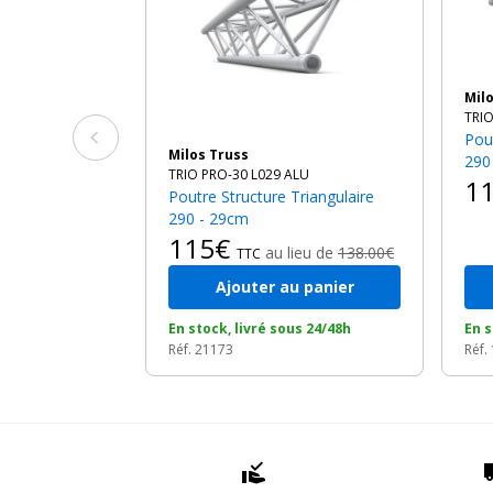
Mi
TRIO
Poutre Structure Triangulaire
Milos Truss
290
TRIO PRO-30 L029 ALU
1
Poutre Structure Triangulaire
290 - 29cm
115€
au lieu de
138.00€
TTC
Ajouter au panier
En stock, livré sous 24/48h
En s
Réf. 21173
Réf.