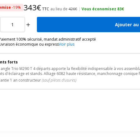
343€
emise
-19%
TTC
au lieu de
426€
|
Vous économisez 83€
Ajouter au
Paiement 100% sécurisé, mandat administratif accepté
Livraison économique ou express
Voir plus
nts forts
 angle Trio M290 T 4 départs apporte la flexibilité indispensable à vos assembl
ts d'éclairage et stands. Alliage 6082 haute résistance, manchonnage conique 
antie 1 an constructeur
(sauf pièces d'usures)