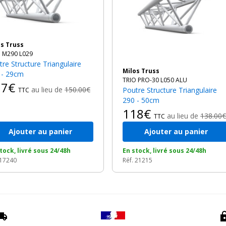
los Truss
 M290 L029
Milos Truss
 - 29cm
TRIO PRO-30 L050 ALU
17€
au lieu de
150.00€
Poutre Structure Triangulaire
TTC
290 - 50cm
118€
au lieu de
138.00€
TTC
Ajouter au panier
Ajouter au panier
tock, livré sous 24/48h
En stock, livré sous 24/48h
 17240
Réf. 21215