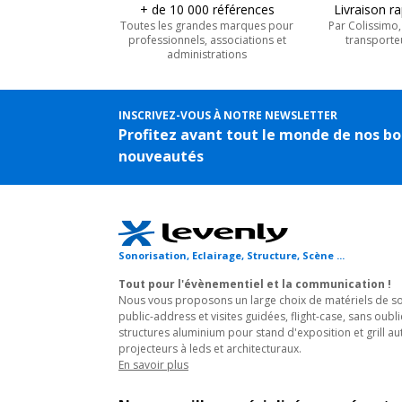
+ de 10 000 références
Livraison r
Toutes les grandes marques pour
Par Colissimo
professionnels, associations et
transporte
administrations
INSCRIVEZ-VOUS À NOTRE NEWSLETTER
Profitez avant tout le monde de nos bo
nouveautés
Sonorisation, Eclairage, Structure, Scène ...
Tout pour l'évènementiel et la communication !
Nous vous proposons un large choix de matériels de son
public-address et visites guidées, flight-case, sans oubli
structures aluminium pour stand d'exposition et grill au
projecteurs à leds et architecturaux.
En savoir plus