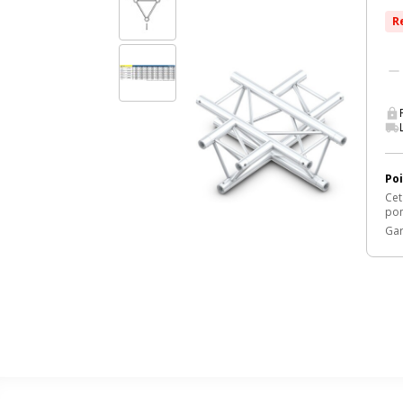
R
Poi
Cet
pon
Gar