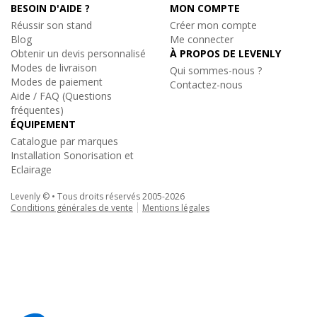
BESOIN D'AIDE ?
MON COMPTE
Réussir son stand
Créer mon compte
Blog
Me connecter
Obtenir un devis personnalisé
À PROPOS DE LEVENLY
Modes de livraison
Qui sommes-nous ?
Modes de paiement
Contactez-nous
Aide / FAQ (Questions
fréquentes)
ÉQUIPEMENT
Catalogue par marques
Installation Sonorisation et
Eclairage
Levenly © • Tous droits réservés 2005-2026
Conditions générales de vente
Mentions légales
Sixty82
|
M29T-KIT
Kit de jonctions structure série M29/M39T
35€
TTC
au lieu de
36€