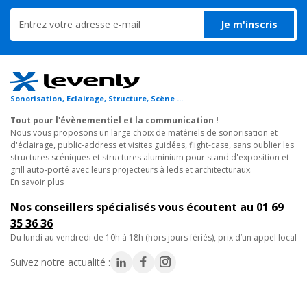
M05 BROCHE DE SÉCURITÉ, R-spring model M05
Sixty82
Broche sécurité pour Structure Aluminium
Je m'inscris
M03 GOUPILLE, Goupille TPM03
0.46€
6
x
Goupille Conique pour Structure
TTC
Aluminium
En stock, livré sous 24/48h
Réf. 17487
Réf. 17488
Prix unitaire :
1.70€
TTC
Sonorisation, Eclairage, Structure, Scène ...
Ajouter au panier
En savoir plus
Tout pour l'évènementiel et la communication !
Nous vous proposons un large choix de matériels de sonorisation et
d'éclairage, public-address et visites guidées, flight-case, sans oublier les
structures scéniques et structures aluminium pour stand d'exposition et
Sixty82
grill auto-porté avec leurs projecteurs à leds et architecturaux.
M03 GOUPILLE, Goupille TPM03
En savoir plus
Goupille Conique pour Structure Aluminium
Nos conseillers spécialisés vous écoutent au
01 69
1.70€
TTC
35 36 36
En stock, livré sous 24/48h
du lundi au vendredi de 10h à 18h (hors jours fériés), prix d’un appel local
Réf. 17488
Suivez notre actualité :
Ajouter au panier