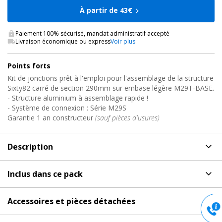
À partir de 43€
Paiement 100% sécurisé, mandat administratif accepté
Livraison économique ou express
Voir plus
Points forts
Kit de jonctions prêt à l'emploi pour l'assemblage de la structure
Sixty82 carré de section 290mm sur embase légère M29T-BASE.
- Structure aluminium à assemblage rapide !
- Système de connexion : Série M29S
Garantie 1 an constructeur
(sauf pièces d'usures)
Description
Description
de Assemblage structure alu carré, M29S-
Inclus dans ce pack
BASE-KIT Sixty82
Produits inclus dans ce pack
Kit de jonctions prêt à l'emploi pour l'assemblage de la structure
Accessoires et pièces détachées
M29S sur embase légère M29S-BASE.
Accessoires et pièces détachées
pour Assemblage
Sixty82