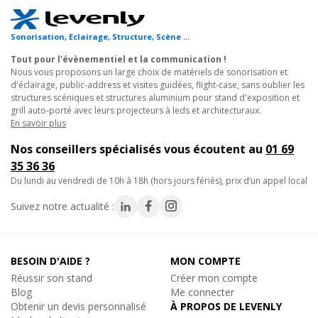
En stock, livré sous quelques jours
Réf. 17488
Réf. 17483
Prix unitaire :
1.70€
TTC
Sonorisation, Eclairage, Structure, Scène ...
En savoir plus
Ajouter au panier
Tout pour l'évènementiel et la communication !
Nous vous proposons un large choix de matériels de sonorisation et
d'éclairage, public-address et visites guidées, flight-case, sans oublier les
Sixty82
structures scéniques et structures aluminium pour stand d'exposition et
M49 DEMI-MANCHON, Demi-manchon section 290
grill auto-porté avec leurs projecteurs à leds et architecturaux.
Sixty82
4
x
Demi-manchon pour structure
En savoir plus
M05 BROCHE DE SÉCURITÉ, R-spring model M05
aluminium
Broche sécurité pour Structure Aluminium
Nos conseillers spécialisés vous écoutent au
01 69
Réf. 17491
0.46€
35 36 36
Prix unitaire :
8.30€
TTC
TTC
du lundi au vendredi de 10h à 18h (hors jours fériés), prix d’un appel local
En savoir plus
En stock, livré sous 24/48h
Réf. 17487
Suivez notre actualité :
Ajouter au panier
BESOIN D'AIDE ?
MON COMPTE
Réussir son stand
Créer mon compte
Blog
Me connecter
Sixty82
Obtenir un devis personnalisé
À PROPOS DE LEVENLY
M03 GOUPILLE, Goupille TPM03