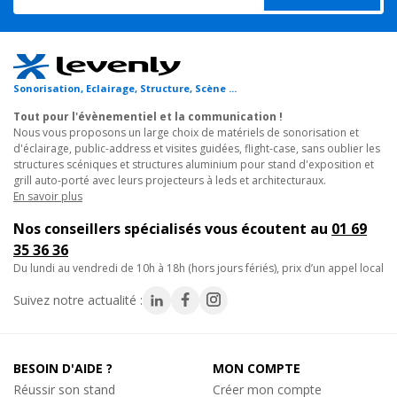
Ressentez la puissance avec le Bluetooth TWS
Envoyez de la musique depuis votre mobile vers le module
Bluetooth du MOJO2200curve.
Grace à la technologie 'True Wireless Stereo' il se chargera de
transmettre le signal audio vers un second MOJO et vous
Sonorisation, Eclairage, Structure, Scène ...
profiterez ainsi du mode stéréo !
Tout pour l'évènementiel et la communication !
Nous vous proposons un large choix de matériels de sonorisation et
Barre de couplage pneumatique
d'éclairage, public-address et visites guidées, flight-case, sans oublier les
L'installation est simplifiée grâce à la barre de couplage
structures scéniques et structures aluminium pour stand d'exposition et
grill auto-porté avec leurs projecteurs à leds et architecturaux.
pneumatique permettant un réglage en hauteur sans effort et
En savoir plus
assurant aussi la liaison filaire entre l'amplification et le satellite.
Nos conseillers spécialisés vous écoutent au
01 69
Caractéristiques techniques :
35 36 36
Colonne
du lundi au vendredi de 10h à 18h (hors jours fériés), prix d’un appel local
• Puissance : 300W RMS - 600W max
Suivez notre actualité :
• Impédance nominale : 6 Ohms
• Boomer : 3 X 5" neodynium
• Tweeter : 1 x 1 pouce
• Dispersion : 120° x 70° (HxV)
BESOIN D'AIDE ?
MON COMPTE
• Connecteur : Insert dans le caisson
Réussir son stand
Créer mon compte