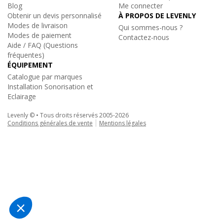
Blog
Me connecter
• Dimensions : 188 x 517 x 243 mm
Obtenir un devis personnalisé
À PROPOS DE LEVENLY
• Poids net : 8 kg
Modes de livraison
Qui sommes-nous ?
Modes de paiement
Contactez-nous
Caisson
Aide / FAQ (Questions
• Puissance : 500W RMS -1000W max
fréquentes)
• Impédance nominale : 4 Ohms
ÉQUIPEMENT
• Boomer : 1 x 12 pouces
Catalogue par marques
• Dimensions : 366 x 625 x 541 mm
Installation Sonorisation et
Eclairage
• Poids net : 27 kg
Levenly © • Tous droits réservés 2005-2026
Ensemble
Conditions générales de vente
Mentions légales
• Réponse en fréquence 38 - 18 000Hz
• SPL max. (@1m) 128 dB
Audiophony
|
MOJO2200CURVE
Système Sono professionnelle 1000W RMS
999€
Amplification
TTC
• Etage basses : 1 x 700W RMS / 1400W Max sous 6 Ohms
• Etage mid/high 1 x 300W RMS / 600W Max sous 4 Ohms
Ajouter au panier