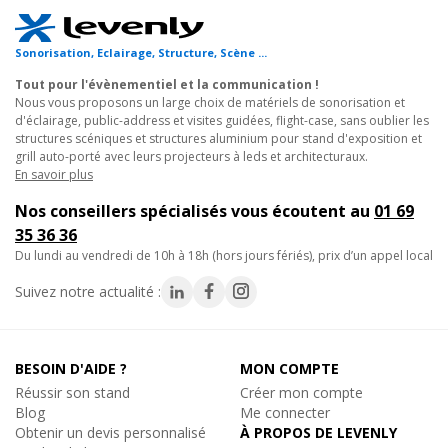
intérieurs ou extérieurs.
Sonorisation, Eclairage, Structure, Scène ...
Facilité d'installation : Livré avec 3 kits de jonction pour une
Tout pour l'évènementiel et la communication !
installation simplifiée, l'Angle AGQUA-06 W Quatro est facile à
Nous vous proposons un large choix de matériels de sonorisation et
assembler et à démonter. Sa conception intelligente permet une
d'éclairage, public-address et visites guidées, flight-case, sans oublier les
mise en place rapide et efficace, ce qui en fait un choix idéal
structures scéniques et structures aluminium pour stand d'exposition et
grill auto-porté avec leurs projecteurs à leds et architecturaux.
pour les professionnels de l'événementiel et de l'installation.
En savoir plus
Découvrez dès maintenant l'Angle AGQUA-06 W Quatro 4
Nos conseillers spécialisés vous écoutent au
01 69
Directions 90° - Finition Blanc, l'élément de structure alu
35 36 36
indispensable pour donner vie à vos projets les plus ambitieux
du lundi au vendredi de 10h à 18h (hors jours fériés), prix d’un appel local
avec une touche d'élégance assurée.
Suivez notre actualité :
ANGLE DE STRUCTURE NOIRE POUR PORTIQUE ET STAND
D'EXPOSITION : angle structure aluminium à assemblage
rapide.
BESOIN D'AIDE ?
MON COMPTE
Réussir son stand
Créer mon compte
Blog
Me connecter
Structure aluminium en finition blanche à assemblage rapide
Obtenir un devis personnalisé
À PROPOS DE LEVENLY
pour vos grils auto-portés, stand d'exposition et ponts