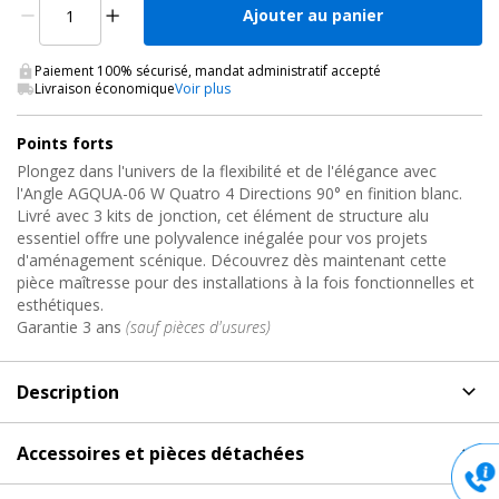
Ajouter au panier
Paiement 100% sécurisé, mandat administratif accepté
Livraison économique
Voir plus
Points forts
Plongez dans l'univers de la flexibilité et de l'élégance avec
l'Angle AGQUA-06 W Quatro 4 Directions 90° en finition blanc.
Livré avec 3 kits de jonction, cet élément de structure alu
essentiel offre une polyvalence inégalée pour vos projets
d'aménagement scénique. Découvrez dès maintenant cette
pièce maîtresse pour des installations à la fois fonctionnelles et
esthétiques.
Garantie 3 ans
(sauf pièces d'usures)
Description
Description
de Angle de structure alu 290mm, AGQUA-06
Accessoires et pièces détachées
W Contestage
Accessoires et pièces détachées
pour Angle de structure