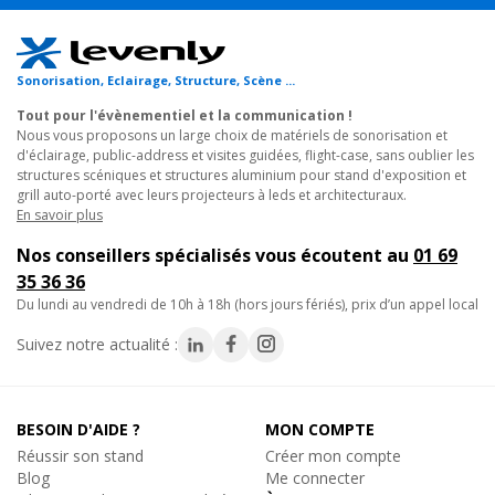
(290mm extérieur)
- Assemblage par manchon à goupille conique et clavette
- Fabrication Européenne certifiée, répondant aux normes ISO
Sonorisation, Eclairage, Structure, Scène ...
DIN 4113 et TUV.
Tout pour l'évènementiel et la communication !
- Utilisation : Jonction horizontale, pointe en bas
Nous vous proposons un large choix de matériels de sonorisation et
- Livré avec 2 kit de jonction
d'éclairage, public-address et visites guidées, flight-case, sans oublier les
- Encombrement maxi : 500 x 710 mm
structures scéniques et structures aluminium pour stand d'exposition et
grill auto-porté avec leurs projecteurs à leds et architecturaux.
- Poids : 7,2 kg
En savoir plus
- ATTENTION : Prévoir un quotient de sécurité pour le levage.
Nos conseillers spécialisés vous écoutent au
01 69
35 36 36
La gamme CONTEST STAGE :
du lundi au vendredi de 10h à 18h (hors jours fériés), prix d’un appel local
- La ligne CONTEST STAGE englobe une large gamme de
Suivez notre actualité :
systèmes destinés tant pour les petits événements que les
grandes productions. Tous les produits CONTEST STAGE sont
conçus et fabriqués en Europe selon une philosophie stricte qui
met l'accent sur la simplicité, la normalisation, la facilité
BESOIN D'AIDE ?
MON COMPTE
d'utilisation, la flexibilité de configuration et évidemment la
Réussir son stand
Créer mon compte
sécurité absolue.
Blog
Me connecter