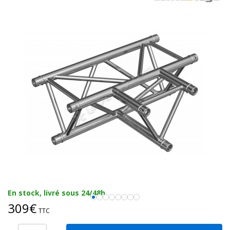
En stock, livré sous 24/48h
309€
TTC