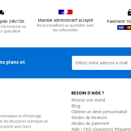
Mandat administratif accepté
apide 24h/72h
Paiement 10
Nous travaillons au quotidien avec
, Chronopost ou
les collectivités
ur spécialisé
ns plans et
BESOIN D'AIDE ?
Réussir son stand
Blog
Obtenir un devis personnalisé
orisation et d'éclairage,
Modes de livraison
er les structures scéniques et
Modes de paiement
to-porté avec leurs
Aide / FAQ (Questions fréquent