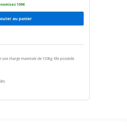
onomisez 109€
jouter au panier
r une charge maximale de 150kg. Elle possède
âts