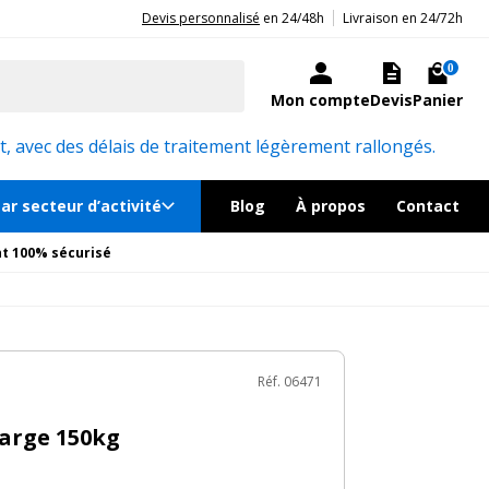
|
20ans d'expérience aux côtés des professionnels et acteurs publics.
Devis personnalisé
en 24/48h
Livraison en 24/72h
0€
TTC
au lieu de
999€
Ajouter au panier
ré sous quelques jours
0
Mon compte
Devis
Panier
émentaires
Réf. 06471
, avec des délais de traitement légèrement rallongés.
ar secteur d’activité
Blog
À propos
Contact
t 100% sécurisé
Réf. 06471
harge 150kg