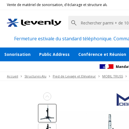
Vente de matériel de sonorisation, d'éclairage et structure alu pour l'évèn
Mobil Truss
|
MTS450, Trépied à treuil
Tour de levage hauteur 4.50m charge 15
Description
Accessoires et pièces détachées
Avi
Fermeture estivale du standard téléphonique. Command
Sonorisation
Public Address
Conférence et Réunion
Mandat
Accueil
Structures Alu
Pied de Levage et Elévateur
MOBIL TRUSS