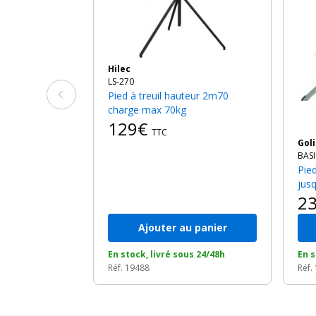
Hilec
LS-270
Pied à treuil hauteur 2m70
charge max 70kg
129€
TTC
Go
BASI
Pied élévateur / charge 80kg
jus
2
Ajouter au panier
En stock, livré sous 24/48h
En s
Réf. 19488
Réf.