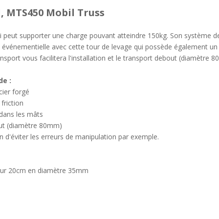
l, MTS450 Mobil Truss
i peut supporter une charge pouvant atteindre 150kg. Son système d
e événementielle avec cette tour de levage qui possède également un 
ansport vous facilitera l'installation et le transport debout (diamètre 
de :
cier forgé
 friction
 dans les mâts
bout (diamètre 80mm)
fin d'éviter les erreurs de manipulation par exemple.
r sur 20cm en diamètre 35mm