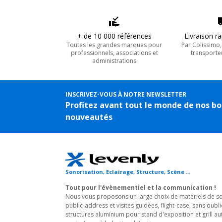
+ de 10 000 références
Livraison r
Toutes les grandes marques pour
Par Colissimo
professionnels, associations et
transporte
administrations
INSCRIVEZ-VOUS À NOTRE NEWSLETTER
Profitez avant tout le monde de nos bo
nouveautés
Sonorisation, Eclairage, Structure, Scène ...
Tout pour l'évènementiel et la communication !
Nous vous proposons un large choix de matériels de son
public-address et visites guidées, flight-case, sans oubli
structures aluminium pour stand d'exposition et grill au