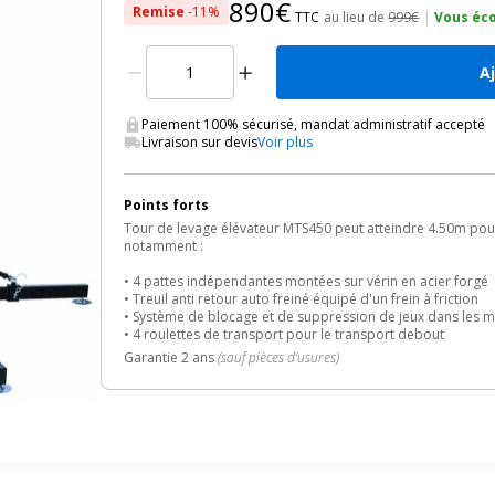
890€
Remise
-11%
TTC
au lieu de
999€
|
Vous éc
A
Paiement 100% sécurisé, mandat administratif accepté
Livraison sur devis
Voir plus
Points forts
Tour de levage élévateur MTS450 peut atteindre 4.50m pou
notamment :
• 4 pattes indépendantes montées sur vérin en acier forgé
• Treuil anti retour auto freiné équipé d'un frein à friction
• Système de blocage et de suppression de jeux dans les m
• 4 roulettes de transport pour le transport debout
Garantie 2 ans
(sauf pièces d'usures)