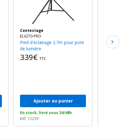
Contestage
ELV270-PRO
Pied d'eclairage 2.7m pour pont
de lumière
339€
TTC
Ajouter au panier
Ajouter a
En stock, livré sous 24/48h
En stock, livré so
Réf. 12239
Réf. 19487