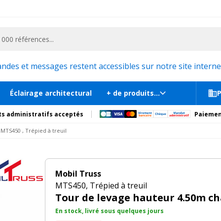
ementiel et la communication, stand exposition, scène, podium et estrade, etc. 
89
0kg
En stock, liv
s
Documents
Recommandations
Produits compl
es et messages restent accessibles sur notre site internet
Éclairage architectural
+ de produits...
P
s administratifs acceptés
Paiemen
MTS450 , Trépied à treuil
Mobil Truss
MTS450, Trépied à treuil
Tour de levage hauteur 4.50m c
En stock, livré sous quelques jours