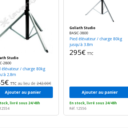
Goliath Studio
BASIC-3800
Pied élévateur / charge 80kg
jusqu'à 3.8m
295€
TTC
liath Studio
C-2800
qu'à 2.8m
35€
au lieu de
242.00€
TTC
Ajouter au panier
Ajouter au panier
tock, livré sous 24/48h
En stock, livré sous 24/48h
 12554
Réf. 12556