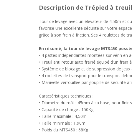
Description
de Trépied à treui
Tour de levage avec un élévateur de 4.50m et qu
favorise une excellente sécurité sur votre espac
grâce à son frein à friction. Ses 4 roulettes de tr
En résumé, la tour de levage MTS450 possè
• 4 pattes indépendantes montées sur vérin en a
• Treuil anti retour auto freiné équipé d'un frein à
• Système de blocage et de suppression de jeux
• 4 roulettes de transport pour le transport de
• Manivelle verrouillée par goupille de sécurité a
Caractéristiques techniques :
• Diamètre du mât : 45mm à sa base, pour fini
• Capacité de charge : 150Kg
• Taille maximale : 4,50m
• Taille minimale : 1,90m
• Poids du MTS450 : 68Kg