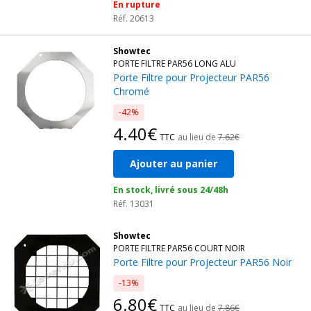
En rupture
Réf. 20613
Showtec
PORTE FILTRE PAR56 LONG ALU
Porte Filtre pour Projecteur PAR56
Chromé
-42%
4.40€
TTC
au lieu de
7.62€
Ajouter au panier
En stock, livré sous 24/48h
Réf. 13031
Showtec
PORTE FILTRE PAR56 COURT NOIR
Porte Filtre pour Projecteur PAR56 Noir
-13%
6.80€
TTC
au lieu de
7.86€