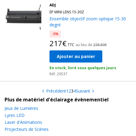
ADJ
EP MINI LENS 15-30Z
Ensemble objectif zoom optique 15-30
degré
-9%
217€
TTC
au lieu de
238.80€
Ajouter au panier
En stock, livré sous quelques jours
Réf. 20537
Précédent
1
2
3
4
Suivant
Plus de matériel d'éclairage évènementiel
Jeux de Lumières
Lyres LED
Laser d'Animations
Projecteurs de Scènes