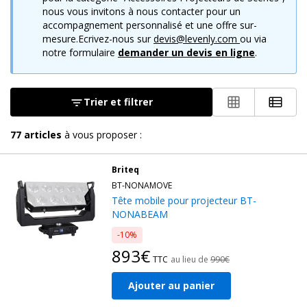
nous vous invitons à nous contacter pour un
accompagnement personnalisé et une offre sur-
mesure.Ecrivez-nous sur
devis@levenly.com
ou via
notre formulaire
demander un devis en ligne
.
Trier et filtrer
77
articles
à vous proposer :
Briteq
BT-NONAMOVE
Tête mobile pour projecteur BT-
NONABEAM
-10%
893€
TTC
au lieu de
990€
Ajouter au panier