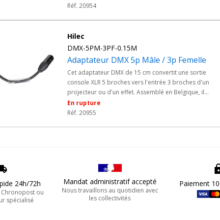
extérieur. Idéal pour prestataires événementiels et
Réf. 20954
installations scéniques mixant matériel ancien et récent,
supprime le besoin de cordons sur-mesure.
Hilec
DMX-5PM-3PF-0.15M
Adaptateur DMX 5p Mâle / 3p Femelle
Cet adaptateur DMX de 15 cm convertit une sortie
console XLR 5 broches vers l'entrée 3 broches d'un
projecteur ou d'un effet. Assemblé en Belgique, il
embarque des connecteurs Seetronic IP65 résistants a
En rupture
projections d'eau et à la poussière. Idéal pour
Réf. 20955
prestataires, clubs et collectivités raccordant des parc
DMX mixtes, il remplace avantageusement un cordon s
mesure.
Mandat administratif accepté
apide 24h/72h
Paiement 10
Nous travaillons au quotidien avec
, Chronopost ou
les collectivités
ur spécialisé