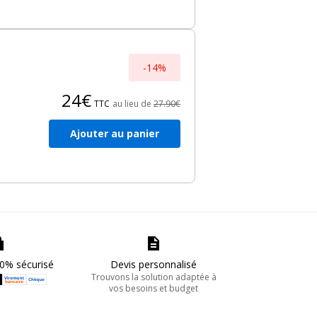
 il
-14%
24€
TTC
au lieu de
27.90€
Ajouter au panier
ux
s
ur-
0% sécurisé
Devis personnalisé
Trouvons la solution adaptée à
vos besoins et budget