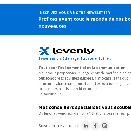
INSCRIVEZ-VOUS À NOTRE NEWSLETTER
Profitez avant tout le monde de nos bo
nouveautés
Sonorisation, Eclairage, Structure, Scène ...
Tout pour l'évènementiel et la communication !
Nous vous proposons un large choix de matériels de son
public-address et visites guidées, flight-case, sans oubli
structures aluminium pour stand d'exposition et grill au
projecteurs à leds et architecturaux.
En savoir plus
Nos conseillers spécialisés vous écout
du lundi au vendredi de 10h à 18h (hors jours fériés), pr
Suivez notre actualité :