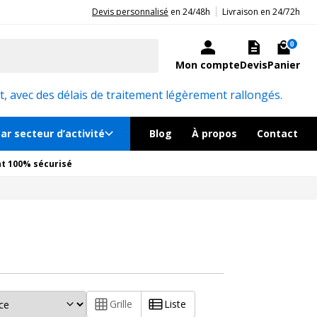
|
20ans d'expérience aux côtés des professionnels et acteurs publics.
Devis personnalisé
en 24/48h
Livraison en 24/72h
0
Mon compte
Devis
Panier
, avec des délais de traitement légèrement rallongés.
ar secteur d’activité
Blog
À propos
Contact
t 100% sécurisé
Grille
Liste