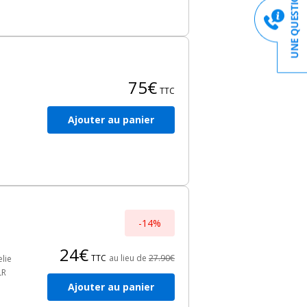
75€
TTC
Ajouter au panier
r
-14%
24€
TTC
au lieu de
27.90€
lie
LR
Ajouter au panier