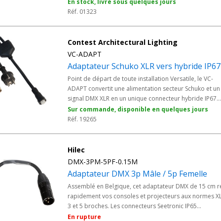
En stock, livré sous quelques jours
Réf. 01323
Contest Architectural Lighting
VC-ADAPT
Adaptateur Schuko XLR vers hybride IP67
Point de départ de toute installation Versatile, le VC-
ADAPT convertit une alimentation secteur Schuko et un
signal DMX XLR en un unique connecteur hybride IP67
OUT. Ce câble adaptateur permet de raccorder votre
Sur commande, disponible en quelques jours
console DMX et votre source d'alimentation au premie
Réf. 19265
projecteur de la chaîne. Robuste et professionnel, il
constitue l'élément indispensable pour passer d'un
câblage standard à l'écosystème hybride étanche
Hilec
Versatile.
DMX-3PM-5PF-0.15M
Adaptateur DMX 3p Mâle / 5p Femelle
Assemblé en Belgique, cet adaptateur DMX de 15 cm re
rapidement vos consoles et projecteurs aux normes X
3 et 5 broches. Les connecteurs Seetronic IP65
garantissent une tenue parfaite aux intempéries en
En rupture