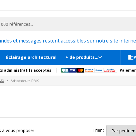
ementiel et la communication, stand exposition, scène, podium et estrade, etc. 
es et messages restent accessibles sur notre site internet
Éclairage architectural
+ de produits...
P
s administratifs acceptés
Paiemen
DMX
Adaptateurs DMX
Trier :
s
à vous proposer :