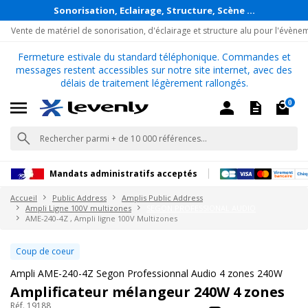
Sonorisation, Eclairage, Structure, Scène ...
Vente de matériel de sonorisation, d'éclairage et structure alu pour l'évène
Fermeture estivale du standard téléphonique. Commandes et
messages restent accessibles sur notre site internet, avec des
délais de traitement légèrement rallongés.
0
Mandats administratifs acceptés
Accueil
Public Address
Amplis Public Address
Ampli Ligne 100V multizones
SEGON PROFESSIONAL AUDIO
AME-240-4Z , Ampli ligne 100V Multizones
Coup de coeur
Ampli AME-240-4Z Segon Professionnal Audio 4 zones 240W
Amplificateur mélangeur 240W 4 zones
Réf. 19188