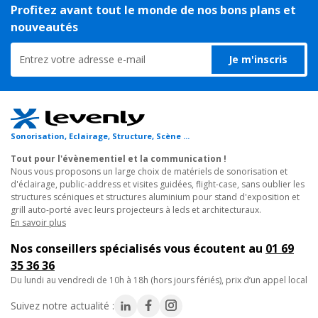
Profitez avant tout le monde de nos bons plans et
mélangeur augmente l'intensité du signal audio électrique pour
nouveautés
le transmettre à un haut-parleur ; et il restitue un son pur et
cristallin dans n'importe quel lieu : salles de réception, de
Je m'inscris
concerts, de conférences, de mariages, de congrès… Élément
central de votre installation audio, il dispose de sorties HP pour
des enceintes de 8 ohms et 100V, offrant ainsi une
compatibilité étendue avec divers types d'enceintes
100V
en Public Address. De plus, il est équipé d'un
tuner AM/FM,
Sonorisation, Eclairage, Structure, Scène ...
d'un lecteur MP3 USB/SD
, et de la connectivité Bluetooth,
vous permettant de diffuser de la musique à partir de diverses
Tout pour l'évènementiel et la communication !
Nous vous proposons un large choix de matériels de sonorisation et
sources avec une grande fluidité.
d'éclairage, public-address et visites guidées, flight-case, sans oublier les
structures scéniques et structures aluminium pour stand d'exposition et
Cet amplificateur dispose de
3 entrées MIC combo XLR
grill auto-porté avec leurs projecteurs à leds et architecturaux.
symétriques
En savoir plus
avec alimentation fantôme 24V commutable,
adaptées aux microphones professionnels. De plus, il offre 2
Nos conseillers spécialisés vous écoutent au
01 69
entrées LINE RCA pour connecter des périphériques audio
35 36 36
externes, ainsi qu'une sortie RCA pour l'enregistrement ou la
du lundi au vendredi de 10h à 18h (hors jours fériés), prix d’un appel local
diffusion. Chaque entrée dispose de son propre réglage de
volume, tandis qu'un
réglage de volume master
vous permet
Suivez notre actualité :