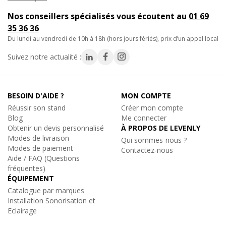
Nos conseillers spécialisés vous écoutent au
01 69
1. Transport sécurisé : protégez vos
enceintes sono
35 36 36
portables
lors de déplacements fréquents grâce à cette
du lundi au vendredi de 10h à 18h (hors jours fériés), prix d’un appel local
housse enceinte robuste et résistante.
Suivez notre actualité :
2. Stockage prolongé : conservez votre matériel en parfait état
avec cette housse pour enceinte qui le protège de la poussière
et de l'humidité pendant les périodes d'inactivité.
BESOIN D'AIDE ?
MON COMPTE
Réussir son stand
Créer mon compte
3. Conditions extérieures : en extérieur, cette housse pour
Blog
Me connecter
enceinte sono offre une barrière contre les intempéries,
Obtenir un devis personnalisé
À PROPOS DE LEVENLY
garantissant une performance optimale de votre matériel.
Modes de livraison
Qui sommes-nous ?
Modes de paiement
Contactez-nous
Aide / FAQ (Questions
Caractéristiques techniques :
fréquentes)
- Compatibilité : conçue pour les caissons MOJO500LINE et
ÉQUIPEMENT
MOJO500Liberty.
Catalogue par marques
- Matériau résistant : assure une protection contre les chocs et
Installation Sonorisation et
les conditions extérieures.
Eclairage
- Design ergonomique : facilité d'installation et de retrait du