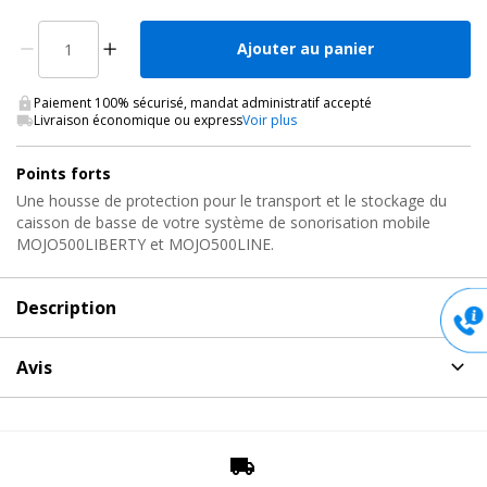
Ajouter au panier
Paiement 100% sécurisé, mandat administratif accepté
Livraison économique ou express
Voir plus
Points forts
Une housse de protection pour le transport et le stockage du
caisson de basse de votre système de sonorisation mobile
MOJO500LIBERTY et MOJO500LINE.
Description
Description
de Housse Caisson de Basse, COV-
Avis
MOJO500LINE Audiophony
Aucun avis pour COV-MOJO500LINE, Housse Caisson de
La solution idéale pour protéger vos enceintes sono
Basse Audiophony
et portable !
Une housse de protection pour le transport et le stockage du