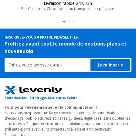
caisson de basse de votre système de sonorisation mobile
Livraison rapide 24h/72h
Poster un avis
MOJO500LIBERTY et MOJO500LINE. Celle-ci permettra
Par Colissimo, Chronopost ou transporteur spécialisé
d'augmenter la durée de vie de votre équipement audio en le
protégeant des chocs, de la poussière voir même de l'humidité.
La housse de protection COV-MOJO500LINE
est
INSCRIVEZ-VOUS À NOTRE NEWSLETTER
spécialement conçue pour préserver les caissons MOJO500LINE
Profitez avant tout le monde de nos bons plans et
et MOJO500Liberty des aléas du transport et des conditions
nouveautés
extérieures. Fabriquée avec des matériaux robustes, cette
housse enceinte sono assure une protection optimale contre les
Je m'inscris
chocs, la poussière et les intempéries.
Cette
housse pour enceinte sono
combine robustesse et
praticité. Sa conception ergonomique facilite l'installation et le
Sonorisation, Eclairage, Structure, Scène ...
retrait du caisson, garantissant une utilisation simple et efficace.
Idéale pour les professionnels de l'audio en déplacement ou les
Tout pour l'évènementiel et la communication !
musiciens itinérants, cette housse pour sono portable protège
Nous vous proposons un large choix de matériels de sonorisation et
d'éclairage, public-address et visites guidées, flight-case, sans oublier les
durablement votre équipement et prolonge sa durée de vie.
structures scéniques et structures aluminium pour stand d'exposition et
grill auto-porté avec leurs projecteurs à leds et architecturaux.
Exemples d'utilisation :
En savoir plus