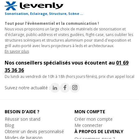
artistiques des fêtes de fin d'année scolaires.
5.
Sonorisation, Eclairage, Structure, Scène ...
Centres commerciaux
: idéale pour les halls d'accueil, les
escalators, les ascenceurs, les boutiques, les magasins, les
Tout pour l'évènementiel et la communication !
restaurants nécessitant une diffusion sonore de qualité sans
Nous vous proposons un large choix de matériels de sonorisation et
d'éclairage, public-address et visites guidées, flight-case, sans oublier les
gêner les auditeurs.
structures scéniques et structures aluminium pour stand d'exposition et
grill auto-porté avec leurs projecteurs à leds et architecturaux.
Caractéristiques techniques :
En savoir plus
• Puissance : 40 W RMS - 80 W max sous 8 Ohms
Nos conseillers spécialisés vous écoutent au
01 69
• IP 65
35 36 36
• 2,5/5/10/20 W sous 100 V par sélecteur
du lundi au vendredi de 10h à 18h (hors jours fériés), prix d’un appel local
• Boomer : 5 pouces au graphite
• Moteur 1 pouce dome en soie
Suivez notre actualité :
• Membrane de renfort de basse à l'arrière
• Réponse en fréquence 100 – 20 000Hz
• SPL (@1m) : 98 dB max
BESOIN D'AIDE ?
MON COMPTE
• Dispersion : 90 x 80° HxV
Réussir son stand
Créer mon compte
• Connecteurs : Euroblock
Blog
Me connecter
• Construction en ABS
Obtenir un devis personnalisé
À PROPOS DE LEVENLY
• Dimensions : 270 x 170 x 168 mm
Modes de livraison
Qui sommes-nous ?