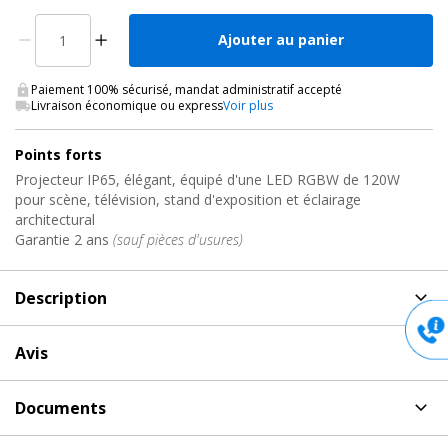
Ajouter au panier
Paiement 100% sécurisé, mandat administratif accepté
Livraison économique ou express
Voir plus
Points forts
Projecteur IP65, élégant, équipé d'une LED RGBW de 120W
pour scène, télévision, stand d'exposition et éclairage
architectural
Garantie 2 ans
(sauf pièces d'usures)
Description
Description
de Eclairage architectural extérieur LED, BT-
Avis
COLORAY 120R Briteq
Aucun avis pour BT-COLORAY 120R, Eclairage
Projecteur BT-COLORAY 120R avec LED RGBW 120W et lentille
Documents
architectural extérieur LED Briteq
15°. Convient pour scènes, plateaux TV, stands d'exposition et
Document(s) à télécharger
pour BT-COLORAY 120R Briteq