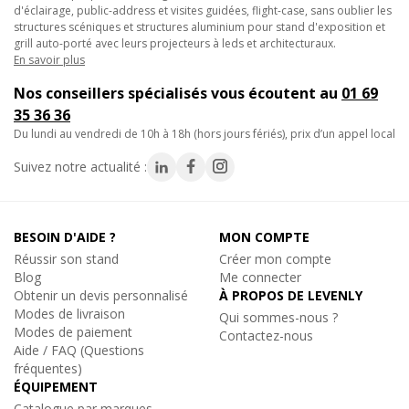
d'éclairage, public-address et visites guidées, flight-case, sans oublier les
. conforme IP65
structures scéniques et structures aluminium pour stand d'exposition et
. Trois modes DMX différents : 4, 6 et 7 canaux.
grill auto-porté avec leurs projecteurs à leds et architecturaux.
. Fonctionnalité RDM pour faciliter la configuration à distance :
En savoir plus
Adressage DMX, mode canal, ...
Nos conseillers spécialisés vous écoutent au
01 69
. L'affichage LCD permet de parcourir facilement les différents
35 36 36
menus de configuration.
du lundi au vendredi de 10h à 18h (hors jours fériés), prix d’un appel local
. Idéal pour les studios de télévision : LED sans scintillement
avec un taux de rafraîchissement de 1200 Hz.
Suivez notre actualité :
. Comportement des lampes au choix : lampe halogène (lente)
ou diode (rapide)
. Quatre courbes de variation de l'intensité : linéaire, carré, carré
BESOIN D'AIDE ?
MON COMPTE
inversé, courbe en S
Réussir son stand
Créer mon compte
. En cas d'échec DMX, les modes
tout éteint
ou
maintien
Blog
Me connecter
resteront disponibles.
Obtenir un devis personnalisé
À PROPOS DE LEVENLY
. Fonction de verrouillage afin d'empêcher les modifications
Modes de livraison
Qui sommes-nous ?
indésirables de la configuration.
Modes de paiement
Contactez-nous
. Réglage de la balance des blancs pour assortir plusieurs
Aide / FAQ (Questions
fréquentes)
projecteurs.
ÉQUIPEMENT
. Les réglages par défaut d'usine et les réglages personnels
Catalogue par marques