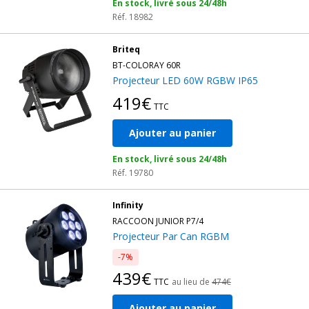
En stock, livré sous 24/48h
Réf. 18982
Briteq
BT-COLORAY 60R
Projecteur LED 60W RGBW IP65
419€
TTC
Ajouter au panier
En stock, livré sous 24/48h
Réf. 19780
Infinity
RACCOON JUNIOR P7/4
Projecteur Par Can RGBM
-7%
439€
TTC
au lieu de
474€
Ajouter au panier