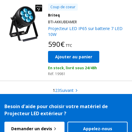
Coup de coeur
Briteq
BTI-AKKUBEAMER
Projecteur LED IP65 sur batterie 7 LED
10W
590€
TTC
Ajouter au panier
En stock, livré sous 24/48h
Réf. 19981
1
2
3
Suivant
Besoin d'aide pour choisir votre matériel de
Projecteur LED extérieur ?
Demander un devis
Appelez-nous