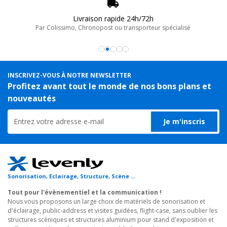
Livraison rapide 24h/72h
Par Colissimo, Chronopost ou transporteur spécialisé
COLORZOOM 180 W
Projecteur LED COB 180W 4-en-1 RGBW
INSCRIVEZ-VOUS À NOTRE NEWSLETTER
Profitez avant tout le monde de nos bons plans et
nouveautés
VCOB-60DW
Je m'inscris
Projecteur architectural COB DW LED 60w
Sonorisation, Eclairage, Structure, Scène ...
Tout pour l'évènementiel et la communication !
Nous vous proposons un large choix de matériels de sonorisation et
d'éclairage, public-address et visites guidées, flight-case, sans oublier les
structures scéniques et structures aluminium pour stand d'exposition et