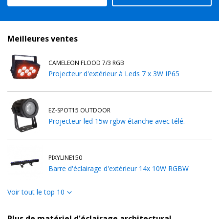
Meilleures ventes
CAMELEON FLOOD 7/3 RGB
Projecteur d'extérieur à Leds 7 x 3W IP65
EZ-SPOT15 OUTDOOR
Projecteur led 15w rgbw étanche avec télé.
PIXYLINE150
Barre d'éclairage d'extérieur 14x 10W RGBW
Voir tout le top 10
BT-CHROMA 800
Projecteur LED 40x 20W RGBL LED
Plus de matériel d'éclairage architectural