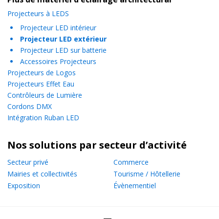
Projecteurs à LEDS
Projecteur LED intérieur
Projecteur LED extérieur
WELL FIT 6-PACK ALU
Projecteur LED sur batterie
Pack 6 Par LED RGBA 4 x 10W en Flightcase
Accessoires Projecteurs
Projecteurs de Logos
Projecteurs Effet Eau
BTI-TRUSSLITE
Contrôleurs de Lumière
Projecteur LED 30W pour Structure Alu 290
Cordons DMX
Intégration Ruban LED
PIXYLINE 75
Nos solutions par secteur d’activité
Projecteur linéaire à LED 7x 10W 4in1 RGBW
Secteur privé
Commerce
Mairies et collectivités
Tourisme / Hôtellerie
Exposition
Évènementiel
VCOB-60RGBL
Projecteur architectural COB RGBL LED 60w