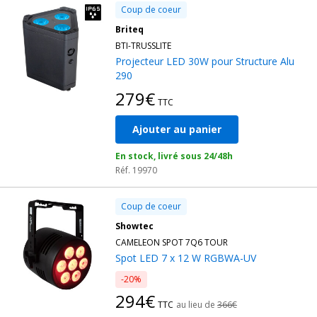
Coup de coeur
Briteq
BTI-TRUSSLITE
Projecteur LED 30W pour Structure Alu
290
279€
TTC
Ajouter au panier
En stock, livré sous 24/48h
Réf. 19970
Coup de coeur
Showtec
CAMELEON SPOT 7Q6 TOUR
Spot LED 7 x 12 W RGBWA-UV
-20%
294€
TTC
au lieu de
366€