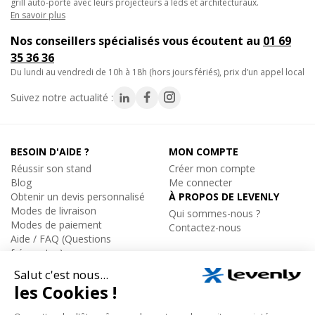
grill auto-porté avec leurs projecteurs à leds et architecturaux.
En savoir plus
Nos conseillers spécialisés vous écoutent au
01 69
35 36 36
du lundi au vendredi de 10h à 18h (hors jours fériés), prix d’un appel local
Suivez notre actualité :
BESOIN D'AIDE ?
MON COMPTE
Réussir son stand
Créer mon compte
Blog
Me connecter
Obtenir un devis personnalisé
À PROPOS DE LEVENLY
Modes de livraison
Qui sommes-nous ?
Modes de paiement
Contactez-nous
Aide / FAQ (Questions
fréquentes)
ÉQUIPEMENT
Catalogue par marques
Installation Sonorisation et
Eclairage