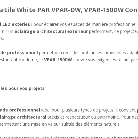
satile White PAR VPAR-DW, VPAR-150DW Cont
l LED extérieur
pour éclairer vos espaces de manière professionnell
rnir un
éclairage architectural extérieur
performant, ce projecteu
s.
ade professionnel
permet de créer des ambiances lumineuses adapté
restaurant moderne, le
VPAR-150DW
couvre vos exigences technique
ples pour vos projets
çade professionnel
idéal pour plusieurs types de projets. Il convient
lairage architectural
précis et respectueux du patrimoine. Pour d
ermettant une mise en valeur subtile des éléments naturels.