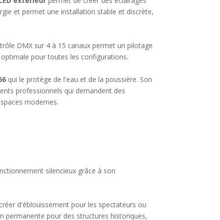
LED extérieur
permet de créer des éclairages
e et permet une installation stable et discrète,
ontrôle DMX sur 4 à 15 canaux permet un pilotage
 optimale pour toutes les configurations.
66
qui le protège de l'eau et de la poussière. Son
nements professionnels qui demandent des
espaces modernes.
fonctionnement silencieux grâce à son
créer d'éblouissement pour les spectateurs ou
n permanente pour des structures historiques,