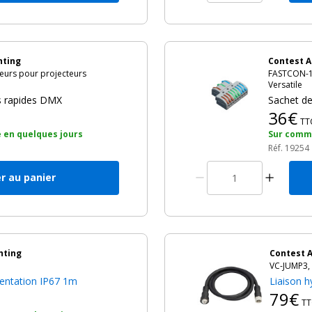
hting
Contest A
urs pour projecteurs
FASTCON-1
Versatile
s rapides DMX
Sachet de
36€
TT
 en quelques jours
Sur comma
Réf. 19254
r au panier
hting
Contest A
VC-JUMP3,
mentation IP67 1m
Liaison 
79€
TT