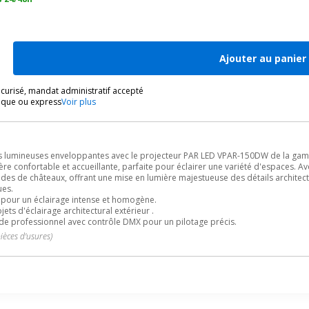
Ajouter au panier
urisé, mandat administratif accepté
ique ou express
Voir plus
 lumineuses enveloppantes avec le projecteur PAR LED VPAR-150DW de la gamm
re confortable et accueillante, parfaite pour éclairer une variété d'espaces. A
çades de châteaux, offrant une mise en lumière majestueuse des détails architec
ues.
 pour un éclairage intense et homogène.
ets d'éclairage architectural extérieur .
ade professionnel avec contrôle DMX pour un pilotage précis.
pièces d'usures)