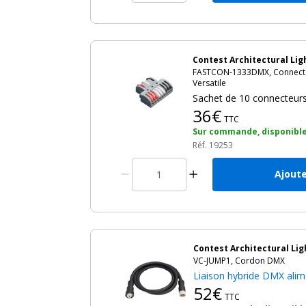
Contest Architectural Lig
FASTCON-1333DMX, Connecte
Versatile
Sachet de 10 connecteur
36€
TTC
Sur commande, disponible
Réf. 19253
Ajoute
Contest Architectural Lig
VC-JUMP1, Cordon DMX
Liaison hybride DMX ali
52€
TTC