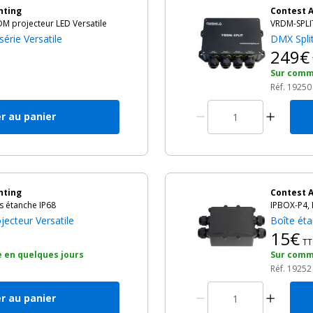
hting
Contest A
M projecteur LED Versatile
VRDM-SPLIT
érie Versatile
DMX Spli
249€
h
Sur comm
Réf. 19250
r au panier
hting
Contest A
ns étanche IP68
IPBOX-P4, 
jecteur Versatile
Boîte éta
15€
TT
 en quelques jours
Sur comm
Réf. 19252
r au panier