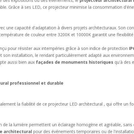
me des expositions ou des événements, le
projecteur architectural 
le. Grâce à ses LED, ce projecteur minimise la consommation d'énergi
avec une capacité d'adaptation à divers projets architecturaux. Son c
 température de couleur entre 3200K et 10000K garantit une flexibilité
çu pour résister aux intempéries grâce à son indice de protection
IP
t et son installation, le rendant particulièrement adapté aux environ
apte aussi bien aux
façades de monuments historiques
qu'à des 
tural professionnel et durable
alement la fiabilité de ce projecteur LED architectural , qui offre un 
 de la lumière permettent un éclairage homogène et agréable, sans 
e architectural
pour des événements temporaires ou de l'installatio