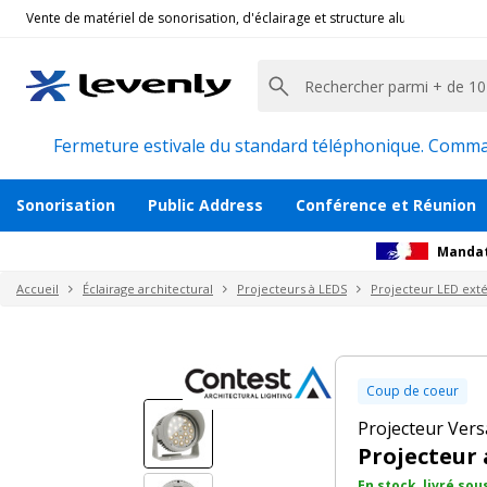
Vente de matériel de sonorisation, d'éclairage et structure alu pour l'évèn
Contest Architectural Lighting
|
VPAR-150DW, 
Projecteur architectural 18x LED 15w Bla
Description
Accessoires et pièces détachées
Avi
Fermeture estivale du standard téléphonique. Command
Sonorisation
Public Address
Conférence et Réunion
Mandat
Accueil
Éclairage architectural
Projecteurs à LEDS
Projecteur LED exté
Coup de coeur
Projecteur Vers
Projecteur 
En stock, livré sou