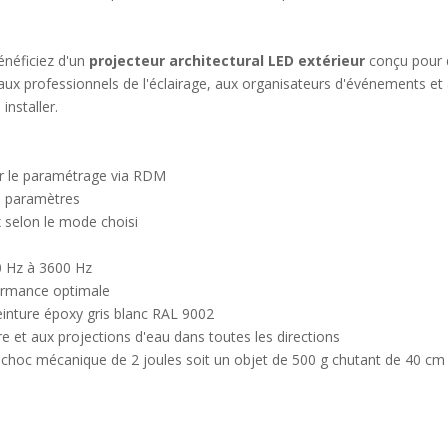
bénéficiez d'un
projecteur architectural LED extérieur
conçu pour du
aux professionnels de l'éclairage, aux organisateurs d'événements et 
installer.
ur le paramétrage via RDM
s paramètres
selon le mode choisi
0 Hz à 3600 Hz
formance optimale
peinture époxy gris blanc RAL 9002
re et aux projections d'eau dans toutes les directions
n choc mécanique de 2 joules soit un objet de 500 g chutant de 40 cm
e