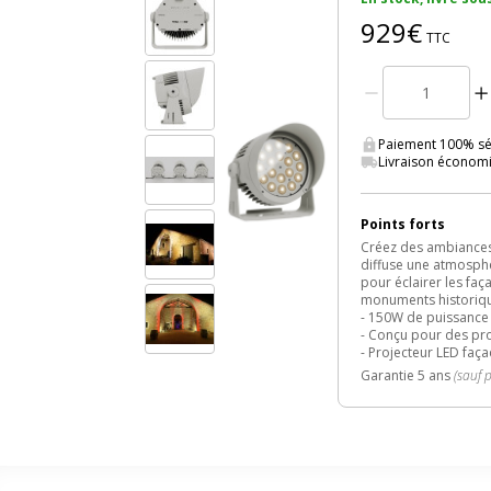
929€
TTC
Paiement 100% séc
Livraison économ
Points forts
Créez des ambiances
diffuse une atmosphè
pour éclairer les fa
monuments historiq
- 150W de puissance
- Conçu pour des proj
- Projecteur LED faç
Garantie 5 ans
(sauf 