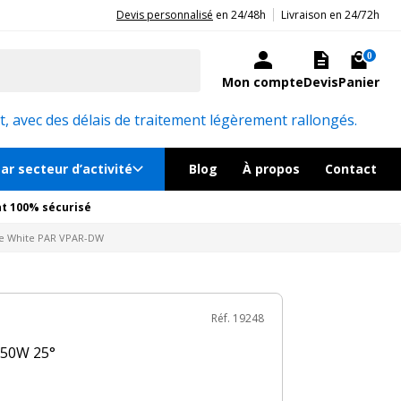
|
20ans d'expérience aux côtés des professionnels et acteurs publics.
Devis personnalisé
en 24/48h
Livraison en 24/72h
929€
TTC
Ajouter au panier
ock, livré sous 24/48h
0
Mon compte
Devis
Panier
émentaires
Réf. 19248
, avec des délais de traitement légèrement rallongés.
ar secteur d’activité
Blog
À propos
Contact
t 100% sécurisé
le White PAR VPAR-DW
Réf. 19248
150W 25°