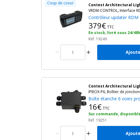
Coup de coeur
Contest Architectural Lig
VRDM-CONTROL, Interface RD
Contrôleur updater RDM s
379€
TTC
En stock, livré sous 24/48
Réf. 19249
Ajoute
Contest Architectural Lig
IPBOX-P6, Boîtier de jonctio
Boîte étanche 6 voies pro
16€
TTC
Sur commande, disponible
Réf. 19251
Ajoute