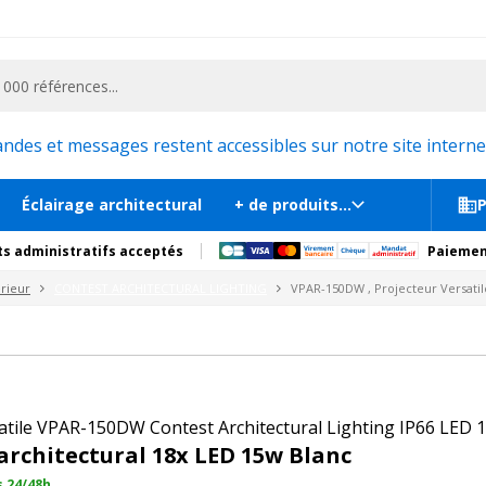
ementiel et la communication, stand exposition, scène, podium et estrade, etc. 
Projecteur Versatile White PAR VPAR-DW
nc
En st
s
Documents
Recommandations
Produits compl
es et messages restent accessibles sur notre site internet
Éclairage architectural
+ de produits...
P
s administratifs acceptés
Paiemen
rieur
CONTEST ARCHITECTURAL LIGHTING
VPAR-150DW , Projecteur Versati
atile VPAR-150DW Contest Architectural Lighting IP66 LED 
architectural 18x LED 15w Blanc
s 24/48h