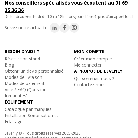
Nos conseillers spécialisés vous écoutent au
01 69
16€
TTC
35 36 36
Caractéristiques essentielles du
Sur commande, disponible en quelques jo
du lundi au vendredi de 10h à 18h (hors jours fériés), prix d’un appel local
projecteur versatile
Réf. 19251
Suivez notre actualité :
Ajouter au panier
Grâce à la technologie LED RGBL, ce projecteur architectural
LED extérieur offre une reproduction précise des couleurs et
BESOIN D'AIDE ?
MON COMPTE
une luminosité uniforme sur toute la surface éclairée. Son
Réussir son stand
Créer mon compte
contrôle flexible, compatible avec les
Contest Architectural Lighting
protocoles DMX et RDM
,
Blog
Me connecter
IPBOX-P4, Boîtier de jonctions étanche IP68
permet de créer des séquences lumineuses personnalisées et
Obtenir un devis personnalisé
À PROPOS DE LEVENLY
Boîte étanche 4 voies projecteur Versatile
synchronisées avec précision.
Modes de livraison
Qui sommes-nous ?
15€
Modes de paiement
Contactez-nous
TTC
Aide / FAQ (Questions
Léger et compact, il est facile à installer sur divers supports et
Sur commande, disponible en quelques jo
fréquentes)
surfaces, offrant une solution d'éclairage adaptable pour une
Réf. 19252
ÉQUIPEMENT
large gamme d'applications. Conçu pour résister aux éléments, il
Catalogue par marques
Ajouter au panier
répond à la
norme IP66
, le rendant insensible à la poussière et
Installation Sonorisation et
aux conditions météorologiques hostiles. Les connexions
Eclairage
DMX/Power via des cordons hybrides équipés de fiches IP67
Levenly © • Tous droits réservés 2005-2026
facilitent l'intégration.