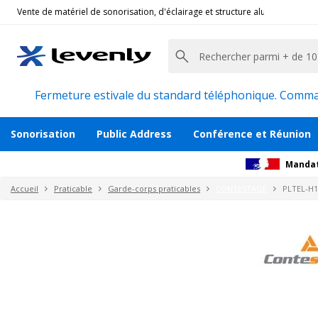
Vente de matériel de sonorisation, d'éclairage et structure alu pour l'évèn
Contestage
|
PLTEL-H1X1, Garde-Corps Platefor
Garde-corps pour plateforme PLTEL de 1
Description
Avis
Documents
Recommanda
Fermeture estivale du standard téléphonique. Command
Sonorisation
Public Address
Conférence et Réunion
Mandat
Accueil
Praticable
Garde-corps praticables
CONTESTAGE
PLTEL-H1