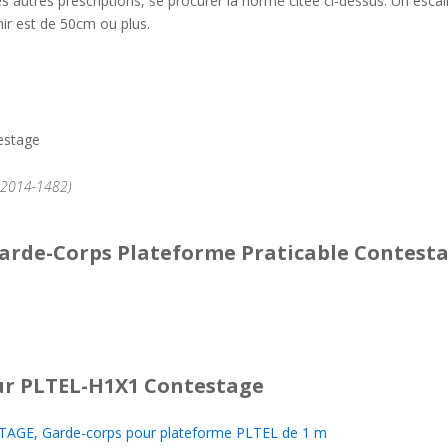
es autres prescriptions, se procurer la norme citée ci-dessus. Un esca
hir est de 50cm ou plus.
testage
°2014-1482)
Garde-Corps Plateforme Praticable Contest
r PLTEL-H1X1 Contestage
AGE, Garde-corps pour plateforme PLTEL de 1 m