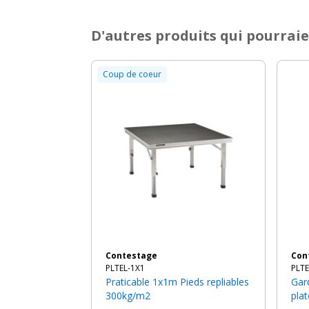
D'autres produits qui pourraie
Coup de coeur
Contestage
Co
PLTEL-1X1
PLT
Praticable 1x1m Pieds repliables
Garde-corps d'angle pour
300kg/m2
pla