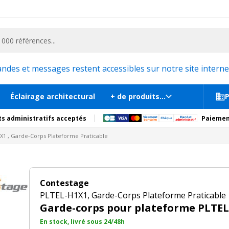
ementiel et la communication, stand exposition, scène, podium et estrade, etc. 
me Praticable
 m
En st
tions
Produits complémentaires
es et messages restent accessibles sur notre site internet
Éclairage architectural
+ de produits...
P
s administratifs acceptés
Paiemen
X1 , Garde-Corps Plateforme Praticable
Contestage
PLTEL-H1X1, Garde-Corps Plateforme Praticable
Garde-corps pour plateforme PLTEL
En stock, livré sous 24/48h