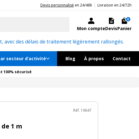
|
20ans d'expérience aux côtés des professionnels et acteurs publics.
Devis personnalisé
en 24/48h
Livraison en 24/72h
189€
TTC
Ajouter au panier
ock, livré sous 24/48h
0
Mon compte
Devis
Panier
Réf. 19647
, avec des délais de traitement légèrement rallongés.
ar secteur d’activité
Blog
À propos
Contact
t 100% sécurisé
Réf. 19647
 de 1 m