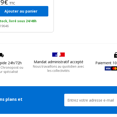
89€
TTC
Ajouter au panier
tock, livré sous 24/48h
 19646
Mandat administratif accepté
apide 24h/72h
Paiement 10
Nous travaillons au quotidien avec
, Chronopost ou
les collectivités
ur spécialisé
ns plans et