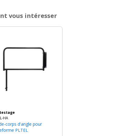
nt vous intéresser
ntestage
EL-HA
teforme PLTEL