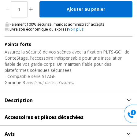
Ajouter au panier
Paiement 100% sécurisé, mandat administratif accepté
Livraison économique ou express
Voir plus
Points forts
Assurez la sécurité de vos scènes avec la fixation PLTS-GC1 de
ConteStage, l'accessoire indispensable pour une installation
fiable de vos garde-corps. Un maintien fiable pour des
plateformes scéniques sécurisées.
- Compatible série STAGE.
Garantie 3 ans
(sauf pièces d'usures)
Description
Description
de Accessoire Praticable de Scène, PLTS-GC1
Accessoires et pièces détachées
Contestage
Accessoires et pièces détachées
pour Accessoire
Fixations pour Garde-Corps de Praticables
Avis
Praticable de Scène, PLTS-GC1 Contestage