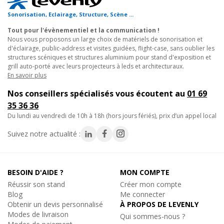
pour des événements temporaires : festivals, salons
Ajouter au panier
Sonorisation, Eclairage, Structure, Scène ...
professionnels, des scènes modulables ou stand d'exposition.
3. Mise en place de protections sur des
Tout pour l'évènementiel et la communication !
estrades
dans des
Nous vous proposons un large choix de matériels de sonorisation et
salles de conférence, des centres de formation ou des
d'éclairage, public-address et visites guidées, flight-case, sans oublier les
auditoriums.
Contestage
structures scéniques et structures aluminium pour stand d'exposition et
PLTS-GC2, Fixation de garde corps à barreaux pour
grill auto-porté avec leurs projecteurs à leds et architecturaux.
angle
- Engagement pièces détachées : 5 ans
(décret n°2014-
En savoir plus
Fixation de Garde-Corps pour Angle
1482)
Nos conseillers spécialisés vous écoutent au
01 69
169€
TTC
35 36 36
En stock, livré sous 24/48h
du lundi au vendredi de 10h à 18h (hors jours fériés), prix d’un appel local
Réf. 14947
Suivez notre actualité :
Ajouter au panier
BESOIN D'AIDE ?
MON COMPTE
Réussir son stand
Créer mon compte
Blog
Me connecter
Obtenir un devis personnalisé
À PROPOS DE LEVENLY
Modes de livraison
Qui sommes-nous ?