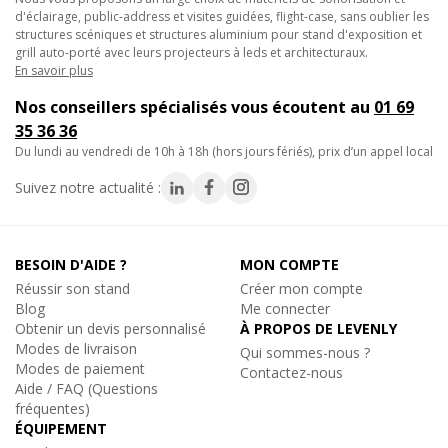
3.
Construction de passerelles sécurisées :
dans le cadre de
d'éclairage, public-address et visites guidées, flight-case, sans oublier les
structures scéniques et structures aluminium pour stand d'exposition et
la mise en place de passerelles ou de plateformes surélevées,
grill auto-porté avec leurs projecteurs à leds et architecturaux.
cette fixation pour pratos est idéale pour installer des garde-
En savoir plus
corps aux angles, offrant une sécurité accrue aux utilisateurs.
Contestage
PLTS-GC1, Accessoire Praticable de Scène
Nos conseillers spécialisés vous écoutent au
01 69
Fixation de Garde-Corps à barreaux Droits
35 36 36
162€
du lundi au vendredi de 10h à 18h (hors jours fériés), prix d’un appel local
TTC
En stock, livré sous 24/48h
Suivez notre actualité :
Réf. 14946
Ajouter au panier
BESOIN D'AIDE ?
MON COMPTE
Réussir son stand
Créer mon compte
Blog
Me connecter
Obtenir un devis personnalisé
À PROPOS DE LEVENLY
Modes de livraison
Qui sommes-nous ?
Modes de paiement
Contactez-nous
Aide / FAQ (Questions
fréquentes)
ÉQUIPEMENT