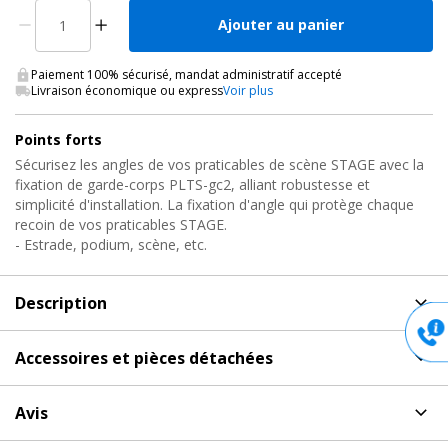
Ajouter au panier
Paiement 100% sécurisé, mandat administratif accepté
Livraison économique ou express
Voir plus
Points forts
Sécurisez les angles de vos praticables de scène STAGE avec la
fixation de garde-corps PLTS-gc2, alliant robustesse et
simplicité d'installation. La fixation d'angle qui protège chaque
recoin de vos praticables STAGE.
- Estrade, podium, scène, etc.
Description
Description
de Fixation de garde corps à barreaux pour
Accessoires et pièces détachées
angle, PLTS-GC2 Contestage
Accessoires et pièces détachées
pour Fixation de garde
Fixations pour Garde-Corps de Praticables
Avis
corps à barreaux pour angle, PLTS-GC2 Contestage
Scéniques