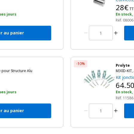
28€
TT
ues jours
En stock,
Réf. 08006
r au panier
-10%
Prolyte
 pour Structure Alu
M30D-KIT, 
Kit jonct
64.5
ues jours
En stock,
Réf. 11586
r au panier