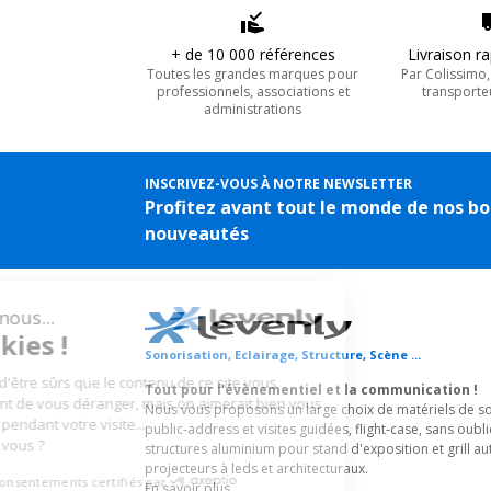
+ de 10 000 références
Livraison r
Toutes les grandes marques pour
Par Colissimo
professionnels, associations et
transporte
administrations
INSCRIVEZ-VOUS À NOTRE NEWSLETTER
Profitez avant tout le monde de nos bo
nouveautés
Sonorisation, Eclairage, Structure, Scène ...
Tout pour l'évènementiel et la communication !
Nous vous proposons un large choix de matériels de son
public-address et visites guidées, flight-case, sans oubli
structures aluminium pour stand d'exposition et grill au
projecteurs à leds et architecturaux.
En savoir plus