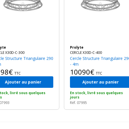
lyte
Prolyte
CLE X30D-C-300
CERCLE X30D-C-400
Cercle Structure Triangulaire 290
m
- 4m
098€
10090€
TTC
TTC
Ajouter au panier
Ajouter au panier
tock, livré sous quelques
En stock, livré sous quelques
rs
jours
 07993
Réf. 07995