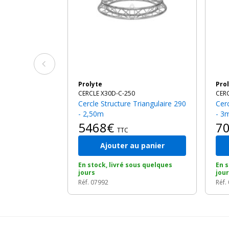
Prolyte
Pro
CERCLE X30D-C-250
CER
Cercle Structure Triangulaire 290
Cercle Structure Triangulaire 290
- 2,50m
- 3
5468€
7
TTC
Ajouter au panier
En stock, livré sous quelques
En s
jours
jou
Réf. 07992
Réf.