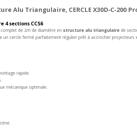
ture Alu Triangulaire, CERCLE X30D-C-200 Pr
e 4 sections CCS6
u complet de 2m de diamètre en
structure alu triangulaire
de secti
 un cercle fermé parfaitement régulier prêt à accrocher projecteurs 
montage rapide.
.
nue mécanique optimale.
cène.