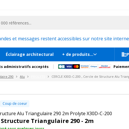
ementiel et la communication, stand exposition, scène, podium et estrade, etc. 
Alu Triangulaire
En stock, liv
s
Documents
Recommandations
Produits compl
es et messages restent accessibles sur notre site internet
Éclairage architectural
+ de produits...
P
s administratifs acceptés
Paiemen
laire 290
Alu
PROLYTE
CERCLE X30D-C-200 , Cercle de Structure Alu Trian
Coup de coeur
tructure Alu Triangulaire 290 2m Prolyte X30D-C-200
 Structure Triangulaire 290 - 2m
livré sous quelques jours