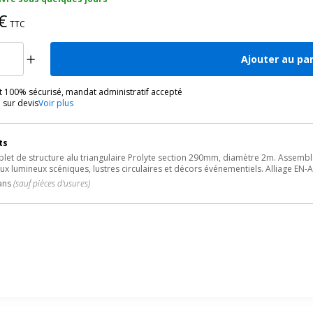
€
TTC
Ajouter au pa
 100% sécurisé, mandat administratif accepté
 sur devis
Voir plus
ts
let de structure alu triangulaire Prolyte section 290mm, diamètre 2m. Assembl
x lumineux scéniques, lustres circulaires et décors événementiels. Alliage EN-A
 ans
(sauf pièces d'usures)