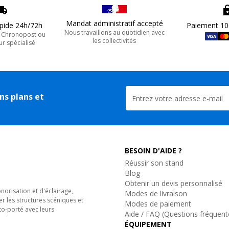
Mandat administratif accepté
apide 24h/72h
Paiement 10
Nous travaillons au quotidien avec
, Chronopost ou
les collectivités
ur spécialisé
ns plans et
BESOIN D'AIDE ?
Réussir son stand
Blog
Obtenir un devis personnalisé
orisation et d'éclairage,
Modes de livraison
er les structures scéniques et
Modes de paiement
to-porté avec leurs
Aide / FAQ (Questions fréquent
ÉQUIPEMENT