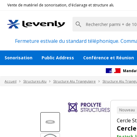
Vente de matériel de sonorisation, d'éclairage et structure alu pour l'évèn
Prolyte
|
CERCLE X30D-C-200, Cercle de Structure 
Cercle Structure Triangulaire 290 - 2m
Description
Accessoires et pièces détachées
Avi
Fermeture estivale du standard téléphonique. Command
Sonorisation
Public Address
Conférence et Réunion
Mandat
Accueil
Structures Alu
Structure Alu Triangulaire
Structure Alu Triangu
Nouveau
Cercle S
Cercle
En stock, 