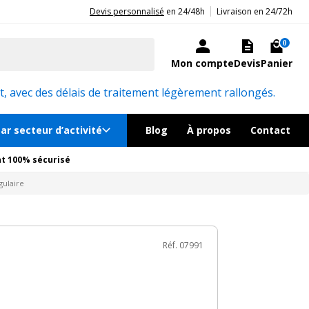
|
20ans d'expérience aux côtés des professionnels et acteurs publics.
Devis personnalisé
en 24/48h
Livraison en 24/72h
4 238€
TTC
Ajouter au panier
ré sous quelques jours
0
Mon compte
Devis
Panier
émentaires
Réf. 07991
, avec des délais de traitement légèrement rallongés.
ar secteur d’activité
Blog
À propos
Contact
t 100% sécurisé
gulaire
Réf. 07991