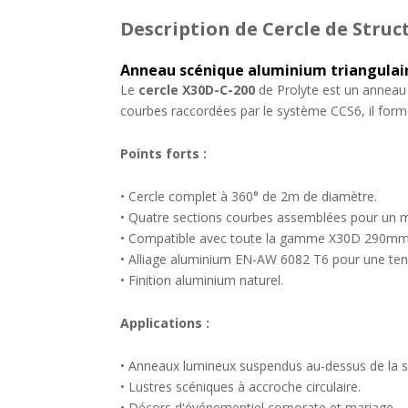
Description
de Cercle de Struc
Anneau scénique aluminium triangulair
Le
cercle X30D-C-200
de Prolyte est un annea
courbes raccordées par le système CCS6, il forme
Points forts :
• Cercle complet à 360° de 2m de diamètre.
• Quatre sections courbes assemblées pour un 
• Compatible avec toute la gamme X30D 290mm
• Alliage aluminium EN-AW 6082 T6 pour une te
• Finition aluminium naturel.
Applications :
• Anneaux lumineux suspendus au-dessus de la s
• Lustres scéniques à accroche circulaire.
• Décors d'événementiel corporate et mariage.