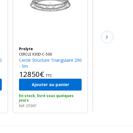
15664€
TTC
Prolyte
CERCLE X30D-C-500
Cercle Structure Triangulaire 290
- 5m
12850€
TTC
Ajouter au panier
Ajouter a
En stock, livré sous quelques
Sur commande, di
jours
quelques jours
Réf. 07997
Réf. 07999