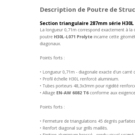
Description
de Poutre de Struc
Section triangulaire 287mm série H30L
La longueur 0,71m correspond exactement à la dia
poutre
H30L-L071 Prolyte
incarne cette géométri
diagonaux.
Points forts :
• Longueur 0,71m - diagonale exacte d'un carré 
• Profil échelle H30L renforcé aluminium.
• Tubes porteurs 48,3x3mm pour rigidité renforc
• Alliage
EN-AW 6082 T6
conforme aux exigence
Points forts :
• Fermeture de triangulations 45 degrés parfaites
• Renfort diagonal sur grills maillés.
• Finition aluminium brossé - rendu visuel soigné.