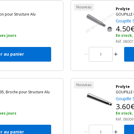
Nouveau
Prolyte
 pour Structure Alu
GOUPILLE C
Goupille 
4.50
ues jours
En stock,
Réf. 08007
r au panier
Nouveau
Prolyte
5, Broche pour Structure Alu
GOUPILLE C
Goupille 
3.60
ues jours
En stock,
Réf. 08009
r au panier