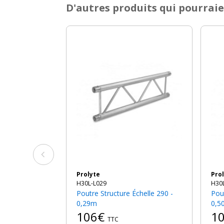
D'autres produits qui pourraie
Prolyte
Pro
H30L-L029
H30
Poutre Structure Échelle 290 -
Poutre Structure Échelle 290 -
0,29m
0,5
106€
1
TTC