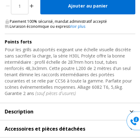
Ajouter au panier
Paiement 100% sécurisé, mandat administratif accepté
Livraison économique ou express
Voir plus
Points forts
Pour les grills autoportés exigeant une échelle visuelle discrète
sans sacrifier la charge, la série H30L Prolyte offre la bonne
intermédiaire : profil échelle de 287mm hors tout, tubes
renforcés 48,3x3mm. Cette poutre L200 de 2 mètres d'un seul
tenant élimine les raccords intermédiaires des portées
courantes et se relie par CCS6 à toute la gamme. Parfaite pour
scènes événementielles moyennes. Alliage 6082 T6, 5,6kg.
Garantie 2 ans
(sauf pièces d'usures)
Description
Description
de Poutre de Structure Alu Échelle, H30L-L200
Accessoires et pièces détachées
Prolyte