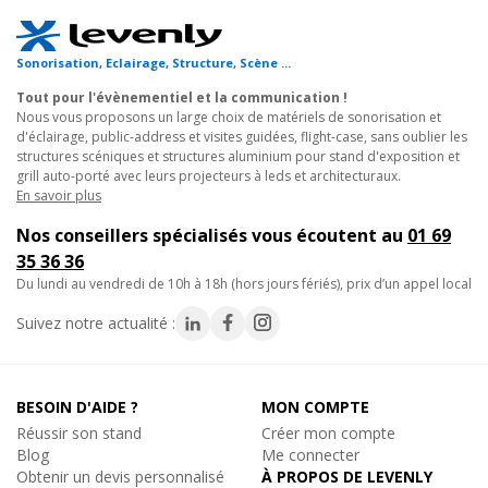
Réf. 08007
• Compromis poids / charge entre X30L légère et H30D
Ajouter au panier
renforcée.
Sonorisation, Eclairage, Structure, Scène ...
• Finition aluminium brossé - rendu visuel scénique soigné.
Tout pour l'évènementiel et la communication !
• Possibilité de personnalisation de finition sur demande.
Nous vous proposons un large choix de matériels de sonorisation et
d'éclairage, public-address et visites guidées, flight-case, sans oublier les
Nouveau
Prolyte
Applications :
structures scéniques et structures aluminium pour stand d'exposition et
BROCHE CCS4-605 ET CCS6-605, Broche pour
grill auto-porté avec leurs projecteurs à leds et architecturaux.
Structure Alu
En savoir plus
• Grills autoportés de scènes événementielles moyennes.
Broche Structure Alu
• Décors de showroom et stands d'exposition.
Nos conseillers spécialisés vous écoutent au
01 69
1.40€
TTC
• Installations pérennes à charge intermédiaire.
35 36 36
En stock, livré sous quelques jours
du lundi au vendredi de 10h à 18h (hors jours fériés), prix d’un appel local
Réf. 08008
Caractéristiques techniques :
Suivez notre actualité :
- Alliage : EN-AW 6082 T6.
Ajouter au panier
- Tubes porteurs : 48,3x3mm.
- Croisillons : 16x2mm.
- Système de connexion : CCS6.
BESOIN D'AIDE ?
MON COMPTE
- Section : 287mm triangulaire.
Réussir son stand
Créer mon compte
Nouveau
Prolyte
Blog
Me connecter
- Longueur : 2m.
GOUPILLE CCS6-603, Goupille pour Structure Alu
Obtenir un devis personnalisé
À PROPOS DE LEVENLY
Goupille Structure Alu
- Finition : aluminium brossé.