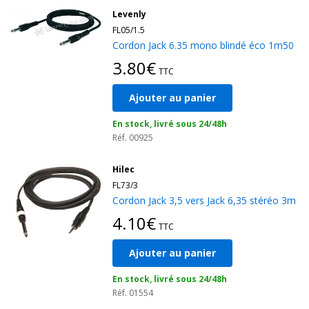
Ils font partie intégrante d'un
système de sonorisation
fiable
Levenly
et optimisé. Associez-les à nos autres
accessoires sono
pour
FL05/1.5
équiper votre espace efficacement, et retrouvez l'ensemble de
Cordon Jack 6.35 mono blindé éco 1m50
nos
câbles sono
pour compléter votre installation de
3.80€
sonorisation
.
TTC
Ajouter au panier
En stock, livré sous 24/48h
Réf. 00925
Hilec
FL73/3
Cordon Jack 3,5 vers Jack 6,35 stéréo 3m
4.10€
TTC
Ajouter au panier
En stock, livré sous 24/48h
Réf. 01554