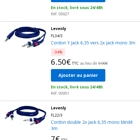
En stock, livré sous 24/48h
Réf. 00927
Levenly
FL34/3
Cordon Y Jack 6,35 vers 2x Jack mono 3m
-34%
6.50€
TTC
au lieu de
9.90€
Ajouter au panier
En stock, livré sous 24/48h
Réf. 00951
Levenly
FL22/3
Cordon double 2x Jack 6,35 mono blindé
3m
7€