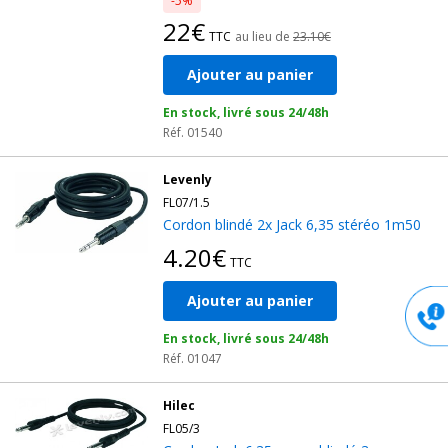
-5%
22€
TTC
au lieu de
23.10€
Ajouter au panier
En stock, livré sous 24/48h
Réf. 01540
Levenly
FL07/1.5
Cordon blindé 2x Jack 6,35 stéréo 1m50
4.20€
TTC
Ajouter au panier
En stock, livré sous 24/48h
Réf. 01047
Hilec
FL05/3