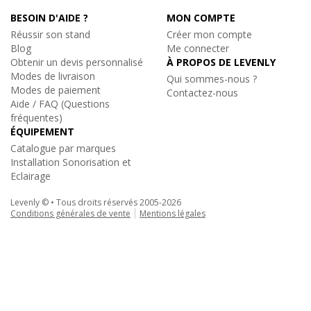
BESOIN D'AIDE ?
MON COMPTE
Réussir son stand
Créer mon compte
Blog
Me connecter
Obtenir un devis personnalisé
À PROPOS DE LEVENLY
Modes de livraison
Qui sommes-nous ?
Modes de paiement
Contactez-nous
Aide / FAQ (Questions
fréquentes)
ÉQUIPEMENT
Catalogue par marques
Installation Sonorisation et
Eclairage
Levenly © • Tous droits réservés 2005-2026
Conditions générales de vente
Mentions légales
Rondson
|
HDC-502
Chargeur double micro sans fil EJ-501-TM
100€
TTC
au lieu de
110.10€