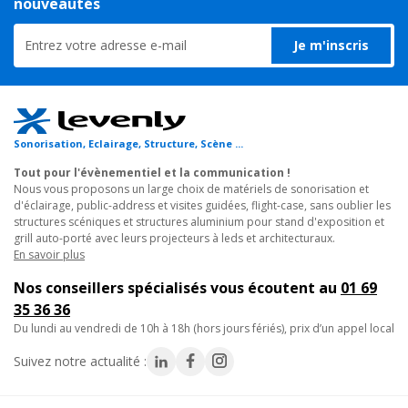
nouveautés
- Type : base de chargement double.
- Compatibilité : microphones RONDSON EJ-501-TM.
Je m'inscris
- Capacité : 2 microphones simultanément.
- Application : système de visite guidée.
- Poids : 550g.
- Engagement pièces détachées : 3 ans
(décret n°2014-
Sonorisation, Eclairage, Structure, Scène ...
1482)
Tout pour l'évènementiel et la communication !
Nous vous proposons un large choix de matériels de sonorisation et
d'éclairage, public-address et visites guidées, flight-case, sans oublier les
structures scéniques et structures aluminium pour stand d'exposition et
grill auto-porté avec leurs projecteurs à leds et architecturaux.
En savoir plus
Nos conseillers spécialisés vous écoutent au
01 69
35 36 36
du lundi au vendredi de 10h à 18h (hors jours fériés), prix d’un appel local
Suivez notre actualité :