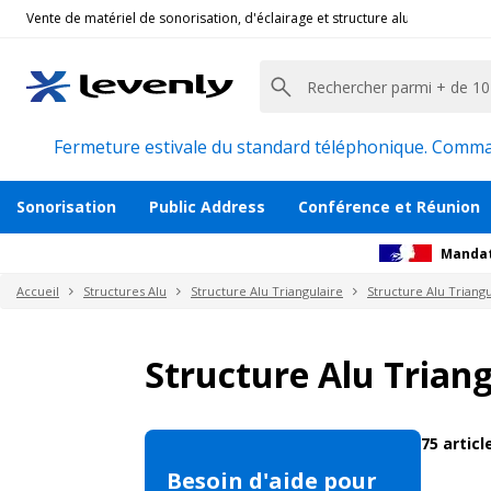
Vente de matériel de sonorisation, d'éclairage et structure alu pour l'évèn
Fermeture estivale du standard téléphonique. Command
Sonorisation
Public Address
Conférence et Réunion
Mandat
Accueil
Structures Alu
Structure Alu Triangulaire
Structure Alu Triangu
Structure Alu Trian
75
artic
Besoin d'aide pour