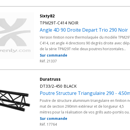
Sixty82
TPM29T-C414 NOIR
Angle 4D 90 Droite Depart Trio 290 Noir
Version finition noire thermolaquée du modèle TPM29
C414, cet angle 4 directions 90 degrés droite avec dép
de la série TPM29T relie deux poutres horizontales
perpendiculaires en structure alu triangulaire 290, un
Sur commande
montant vertical et un départ supplémentaire. Conçu
Réf. 21337
pour la structure alu triangulaire Trio 290 Sixty82, ce
connecteur d'assemblage en finition noire est dédié a
scénographies discrètes, plateaux TV et installations
Duratruss
événementielles haut de gamme.
DT33/2-450 BLACK
Poutre Structure Triangulaire 290 - 4.50
Poutre de structure aluminium triangulaire en finition n
mat de section 290mm extérieur et de longueur 4,5
mètres pour la réalisation de vos grills auto-portés ou
stand d'exposition par exemple.
Sur commande
Réf. 17764