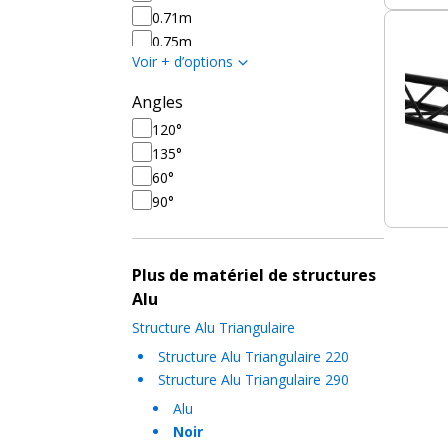
0.71m
0.75m
Voir + d’options
1m
1m50
Angles
2m
120°
2m50
135°
3m
60°
3m50
90°
4m
4m50
5m
Plus de matériel de structures
Alu
Structure Alu Triangulaire
Structure Alu Triangulaire 220
Structure Alu Triangulaire 290
Alu
Noir