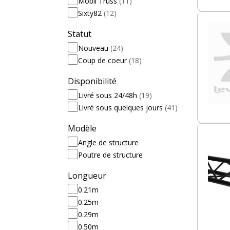
Mobil Truss
(11)
Sixty82
(12)
Statut
Nouveau
(24)
Coup de coeur
(18)
Disponibilité
Livré sous 24/48h
(19)
Livré sous quelques jours
(41)
Modèle
Angle de structure
Poutre de structure
Longueur
0.21m
0.25m
0.29m
0.50m