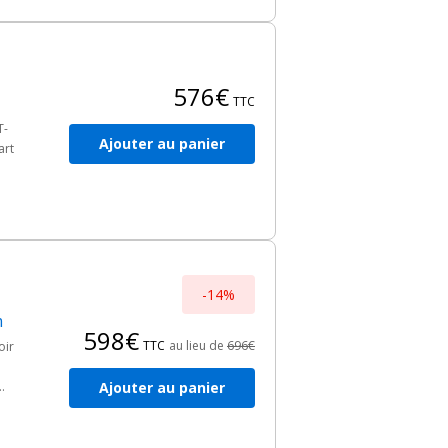
576€
TTC
T-
Ajouter au panier
art
ux
-14%
m
598€
TTC
au lieu de
696€
oir
Ajouter au panier