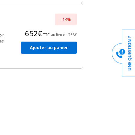
-14%
652€
TTC
au lieu de
758€
oir
res
Ajouter au panier