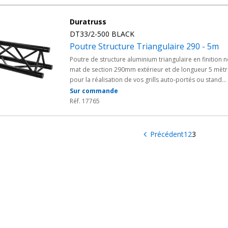
Duratruss
DT33/2-500 BLACK
Poutre Structure Triangulaire 290 - 5m
Poutre de structure aluminium triangulaire en finition n
mat de section 290mm extérieur et de longueur 5 mèt
pour la réalisation de vos grills auto-portés ou stand
d'exposition par exemple.
Sur commande
Réf. 17765
Précédent
1
2
3