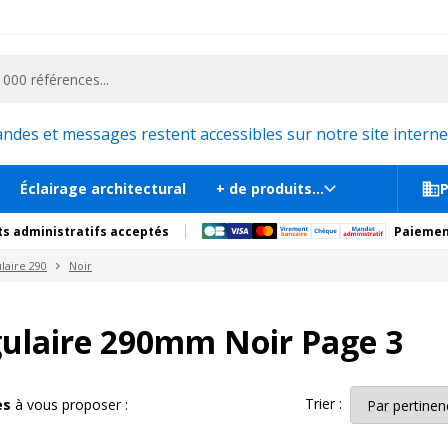
ementiel et la communication, stand exposition, scène, podium et estrade, etc. 
es et messages restent accessibles sur notre site internet
Éclairage architectural
+ de produits...
P
s administratifs acceptés
Paiemen
laire 290
Noir
gulaire 290mm Noir Page 3
Trier :
les
à vous proposer :