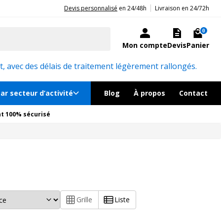
|
20ans d'expérience aux côtés des professionnels et acteurs publics.
Devis personnalisé
en 24/48h
Livraison en 24/72h
0
Mon compte
Devis
Panier
, avec des délais de traitement légèrement rallongés.
ar secteur d’activité
Blog
À propos
Contact
t 100% sécurisé
Grille
Liste