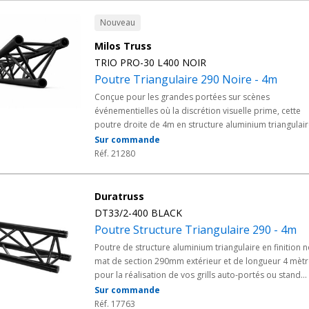
Nouveau
Milos Truss
TRIO PRO-30 L400 NOIR
Poutre Triangulaire 290 Noire - 4m
Conçue pour les grandes portées sur scènes
événementielles où la discrétion visuelle prime, cette
poutre droite de 4m en structure aluminium triangulai
290 finition noire équipe les scènes majeures et les po
Sur commande
d'éclairage de grande envergure. Issue de la gamme
Réf. 21280
MILOS PRO-30, elle se monte avec son kit de manchons
coniques fourni.
Duratruss
DT33/2-400 BLACK
Poutre Structure Triangulaire 290 - 4m
Poutre de structure aluminium triangulaire en finition n
mat de section 290mm extérieur et de longueur 4 mèt
pour la réalisation de vos grills auto-portés ou stand
d'exposition par exemple.
Sur commande
Réf. 17763