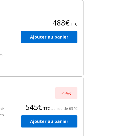
488€
TTC
Ajouter au panier
re
nts
-14%
545€
TTC
au lieu de
634€
oir
res
Ajouter au panier