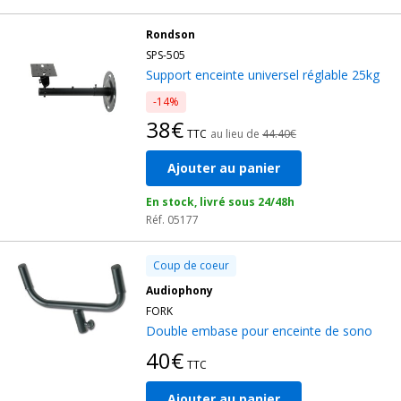
Rondson
SPS-505
Support enceinte universel réglable 25kg
-14%
38€
TTC
au lieu de
44.40€
Ajouter au panier
En stock, livré sous 24/48h
Réf. 05177
Coup de coeur
Audiophony
FORK
Double embase pour enceinte de sono
40€
TTC
Ajouter au panier