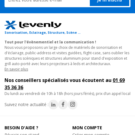
174€
- Connexion Full-Duplex
TTC
- Doté de la technologie DECT pour une utilisation mondiale
Sur commande
sans enregistrement et gratuite
Réf. 19157
- Haute sécurité contre l'écoute non autorisée grâce au cryptage
Sonorisation, Eclairage, Structure, Scène ...
par code AES-256
Ajouter au panier
- L'écran OLED indique le nom du canal, l'état de la batterie et
Tout pour l'évènementiel et la communication !
Nous vous proposons un large choix de matériels de sonorisation et
les différents menus
d'éclairage, public-address et visites guidées, flight-case, sans oublier les
- Connexion USB, type C pour l'audio et le chargement
structures scéniques et structures aluminium pour stand d'exposition et
- Autonomie de batterie jusqu'à 15h
Televic Conference
grill auto-porté avec leurs projecteurs à leds et architecturaux.
DT 287, Système audio pour visite guidée
- À fixer sur les vêtements
En savoir plus
Casque audio pour émetteur Unit TP ou RP-
- Lanière de cou amovible pour porter autour du cou
Nos conseillers spécialisés vous écoutent au
01 69
T
35 36 36
276€
- Dimensions (W x H x D) : 58 x 102 x 15.5 mm
TTC
du lundi au vendredi de 10h à 18h (hors jours fériés), prix d’un appel local
- Poids : 105 Gr
En stock, livré sous quelques jours
Suivez notre actualité :
Réf. 19158
Ajouter au panier
BESOIN D'AIDE ?
MON COMPTE
Réussir son stand
Créer mon compte