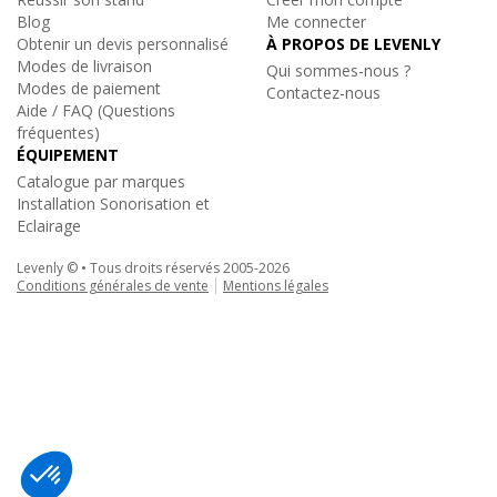
Blog
Me connecter
Televic Conference
Obtenir un devis personnalisé
À PROPOS DE LEVENLY
TG L58, Système audio pour visite guidée
Modes de livraison
Qui sommes-nous ?
Micro cravate pour émetteur Unit TP
Modes de paiement
Contactez-nous
149€
Aide / FAQ (Questions
TTC
fréquentes)
Sur commande
ÉQUIPEMENT
Réf. 19159
Catalogue par marques
Installation Sonorisation et
Ajouter au panier
Eclairage
Levenly © • Tous droits réservés 2005-2026
Conditions générales de vente
Mentions légales
Televic Conference
TG H56 / NOIR, Système audio pour Visite Guidée
Televic Conference
|
UNITE RP-T
Microphone omnidirectionnel finition noire
Emetteur / Récepteur DECT
210€
432€
TTC
TTC
Sur commande
Réf. 19160
Ajouter au panier
Ajouter au panier