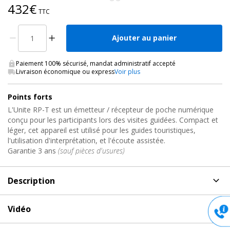
432€
TTC
Ajouter au panier
Paiement 100% sécurisé, mandat administratif accepté
Livraison économique ou express
Voir plus
Points forts
L'Unite RP-T est un émetteur / récepteur de poche numérique
conçu pour les participants lors des visites guidées. Compact et
léger, cet appareil est utilisé pour les guides touristiques,
l'utilisation d'interprétation, et l'écoute assistée.
Garantie 3 ans
(sauf pièces d'usures)
Description
Description
de Système audio pour visite guidée, UNITE
Vidéo
RP-T Televic Conference
Vidéo de présentation et démonstration du produit