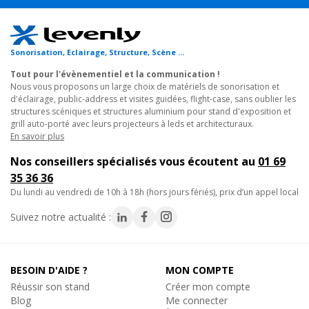
TELESCOPIC DRAPE SUPPORT B90/120, Support Horizont
Ce système facilite également l'installation et l'ajustement sur
Pendrillons
un montant, idéal pour une intégration dans un
système Pipe
Barre Télescopique réglable de 90cm à 1m20
and Drape
.
Sonorisation, Eclairage, Structure, Scène ...
74€
Remise
-3
TTC
Tout pour l'évènementiel et la communication !
En stock, livré sous 24/48h
Exemples d'utilisation :
Nous vous proposons un large choix de matériels de sonorisation et
Réf. 18319
d'éclairage, public-address et visites guidées, flight-case, sans oublier les
structures scéniques et structures aluminium pour stand d'exposition et
1. Sur les côtés, en latéral de certains espaces : utilisé dans les
Ajouter au panier
grill auto-porté avec leurs projecteurs à leds et architecturaux.
théâtres, concerts et spectacles
, il crée des coulisses
En savoir plus
uniformes et professionnels, améliorant l'organisation
Nos conseillers spécialisés vous écoutent au
01 69
technique.
35 36 36
-29%
Wentex
du lundi au vendredi de 10h à 18h (hors jours fériés), prix d’un appel local
2. Séparation d'espace : parfait pour structurer des
halls
TELESCOPIC DRAPE SUPPORT B120/180, Support Horizon
Pendrillons
d'exposition, studios et salles polyvalentes
, tout en
Suivez notre actualité :
Barre Télescopique réglable de 1m20 à 1m80
optimisant l'acoustique grâce à son grammage de 300g/m2.
98€
Remise
-2
TTC
3. Habillage mural : idéal pour masquer des éléments
En stock, livré sous 24/48h
BESOIN D'AIDE ?
MON COMPTE
inesthétiques et créer une ambiance immersive lors de
Réf. 18320
Réussir son stand
Créer mon compte
mariages, galas,
exposition, vernissage
ou conférences.
Blog
Me connecter