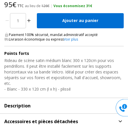
95€
TTC
au lieu de
126€
|
Vous économisez 31€
Ajouter au panier
Paiement 100% sécurisé, mandat administratif accepté
Livraison économique ou express
Voir plus
Points forts
Rideau de scène satin médium blanc 300 x 120cm pour vos
pendrillons. Il peut être installé facilement sur les supports
horizontaux via sa bande Velcro. Idéal pour créer des espaces
séparés sur vos foires et expositions, hall d'accueil, showroom,
etc.
- Blanc - 330 x 120 cm (l x h) - plissé
Description
Description
de Rideau Pendrillon Pipe and Drape, RIDEAU
Accessoires et pièces détachées
SATIN BLANC 3M30 X 1M20 (H) Wentex