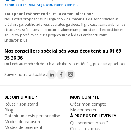
3. Studios d'enregistrement et plateaux de tournage : parfait
Sonorisation, Eclairage, Structure, Scène ...
74€
Remise
-3
TTC
pour créer un fond neutre et lumineu
x
dans un studio
Tout pour l'évènementiel et la communication !
En stock, livré sous 24/48h
audiovisuel.
Nous vous proposons un large choix de matériels de sonorisation et
Réf. 18319
4. Ecoles et associations : une solution esthétique et ignifugée
d'éclairage, public-address et visites guidées, flight-case, sans oublier les
structures scéniques et structures aluminium pour stand d'exposition et
pour
les spectacles,
représentations et événements culturels.
Ajouter au panier
grill auto-porté avec leurs projecteurs à leds et architecturaux.
En savoir plus
Que ce soit pour un rideau de scène occasion, un pendrillon de
Nos conseillers spécialisés vous écoutent au
01 69
théâtre, ou encore des
rideaux de scène haut de gamme
, ce
35 36 36
modèle est une solution pratique et esthétique. Disponible en
-29%
Wentex
du lundi au vendredi de 10h à 18h (hors jours fériés), prix d’un appel local
vente, il s'intègre facilement dans des installations scéniques
TELESCOPIC DRAPE SUPPORT B120/180, Support Horizon
Pendrillons
professionnelles, des rideaux et pendrillons prêts à poser aux
Suivez notre actualité :
Barre Télescopique réglable de 1m20 à 1m80
rideaux de salle de spectacle.
98€
Remise
-2
TTC
Découvrez également nos solutions pour la
vente de
En stock, livré sous 24/48h
BESOIN D'AIDE ?
MON COMPTE
pendrillons
et d'autres rideaux de théâtre à vendre adaptés à
Réf. 18320
Réussir son stand
Créer mon compte
vos projets.
Blog
Me connecter
Ajouter au panier
Obtenir un devis personnalisé
À PROPOS DE LEVENLY
Optez pour un rideau de scène plissé, ignifuge et prêt à poser
Modes de livraison
Qui sommes-nous ?
pour une mise en scène élégante et sécurisée !
Modes de paiement
Contactez-nous