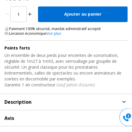
Ajouter au panier
Paiement 100% sécurisé, mandat administratif accepté
Livraison économique
Voir plus
Points forts
Un ensemble de deux pieds pour enceintes de sonorisation,
réglable de 1m27 à 1m93, avec verrouillage par goupille de
sécurité. Un grand classique pour les prestataires
évènementiels, salles de spectacles ou encore animateurs de
soirées en discomobile par exemples.
Garantie 1 an constructeur
(sauf pièces d'usures)
Description
Description
de PACK 2 PIEDS D'ENCEINTE 21459 Konig
Avis
Meyer
Aucun avis pour PACK 2 PIEDS D'ENCEINTE 21459, Konig