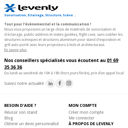
matriciel est idéal pour sonoriser tous les événements en
Public
Address
.
Il est temps pour une mise à niveau sonore avec ce
préampli
Sonorisation, Eclairage, Structure, Scène ...
amplificateur
. C'est le choix parfait pour ceux qui veulent
le
Tout pour l'évènementiel et la communication !
nec plus ultra
en matière de qualité sonore et de
Nous vous proposons un large choix de matériels de sonorisation et
performances. À partir d'un seul amplificateur, vous avez la
d'éclairage, public-address et visites guidées, flight-case, sans oublier les
structures scéniques et structures aluminium pour stand d'exposition et
possibilité de contrôler le volume dans de
nombreuses zones
grill auto-porté avec leurs projecteurs à leds et architecturaux.
et espaces différents
, vous donnant plus de maîtrise sur
En savoir plus
l'atmosphère dans n'importe quel espace public.
Nos conseillers spécialisés vous écoutent au
01 69
Caractéristiques techniques :
35 36 36
Type : amplificateurs préamplificateurs avec sources audio
du lundi au vendredi de 10h à 18h (hors jours fériés), prix d’un appel local
Tuner, MP3, USB, SD, Bluetooth
Suivez notre actualité :
Alimentation : AC 230 V / 50 - 60 Hz
Puissance de sortie : 500W
- Sorties HP : en basse impédance 4, 8 et 16 ohms et en ligne 70
BESOIN D'AIDE ?
MON COMPTE
et 100 Volts
Réussir son stand
Créer mon compte
Entrées / Sensibilité :
Blog
Me connecter
- MIC : -50 dB jusqu'à -6 dB / 20 kohms symétrique / canal 1 à 3
Obtenir un devis personnalisé
À PROPOS DE LEVENLY
- LINE : -30 dB jusqu'à 14 dB / 20 kohms asymétrique / canal 4 à