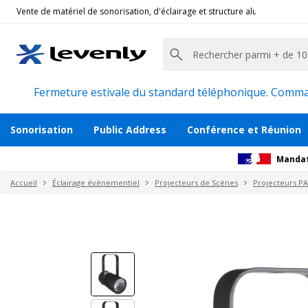
Vente de matériel de sonorisation, d'éclairage et structure alu pour l'évèn
Briteq
|
BEAMSPOT1-DMX FC, Eclairage scène spe
Projecteur PAR LED 15W RGBW
Description
Avis
Documents
Recommanda
Fermeture estivale du standard téléphonique. Command
Sonorisation
Public Address
Conférence et Réunion
Mandat
Accueil
Éclairage évènementiel
Projecteurs de Scènes
Projecteurs P