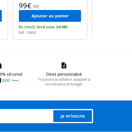
99€
TTC
Ajouter au panier
Ajouter a
En stock, livré sous 24/48h
En stock, livré so
Réf. 19692
Réf. 13855
0% sécurisé
Devis personnalisé
Trouvons la solution adaptée à
vos besoins et budget
Je m'inscris