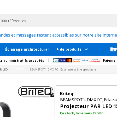
ementiel et la communication, stand exposition, scène, podium et estrade, etc. 
ctacle
En st
tions
Produits complémentaires
es et messages restent accessibles sur notre site internet
Éclairage architectural
+ de produits...
P
s administratifs acceptés
Paiemen
AR LED
BRITEQ
BEAMSPOT1-DMX FC , Eclairage scène spectacle
Briteq
BEAMSPOT1-DMX FC, Eclairag
Projecteur PAR LED
En stock, livré sous 24/48h