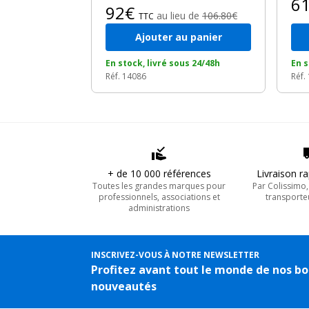
6
92€
au lieu de
106.80€
TTC
Ajouter au panier
En stock, livré sous 24/48h
En s
Réf. 14086
Réf.
+ de 10 000 références
Livraison r
Toutes les grandes marques pour
Par Colissimo
professionnels, associations et
transporte
administrations
INSCRIVEZ-VOUS À NOTRE NEWSLETTER
Profitez avant tout le monde de nos bo
nouveautés