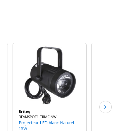
-12%
Showtec
COMPACT PAR 7 TRI
Projecteur par led slim / leds
tricolores
122€
au l
TTC
Briteq
BEAMSPOT1-TRIAC NW
Projecteur LED blanc Naturel
15W