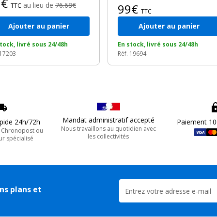
1€
au lieu de
76.68€
99€
TTC
TTC
Ajouter au panier
Ajouter au panier
tock, livré sous 24/48h
En stock, livré sous 24/48h
 17203
Réf. 19694
Mandat administratif accepté
apide 24h/72h
Paiement 10
Nous travaillons au quotidien avec
, Chronopost ou
les collectivités
ur spécialisé
ns plans et