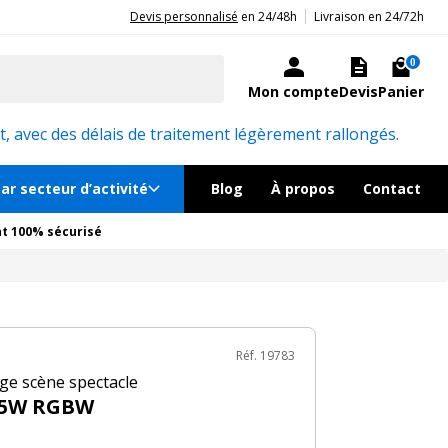
|
20ans d'expérience aux côtés des professionnels et acteurs publics.
Devis personnalisé
en 24/48h
Livraison en 24/72h
179€
TTC
Ajouter au panier
ock, livré sous 24/48h
0
Mon compte
Devis
Panier
Réf. 19783
, avec des délais de traitement légèrement rallongés.
ar secteur d’activité
Blog
À propos
Contact
t 100% sécurisé
Réf. 19783
e scène spectacle
 15W RGBW