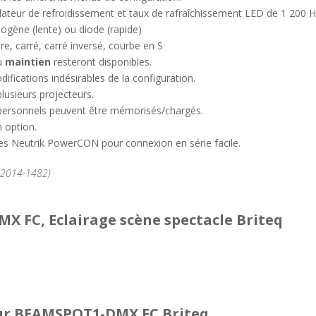
ntilateur de refroidissement et taux de rafraîchissement LED de 1 200 H
gène (lente) ou diode (rapide)
aire, carré, carré inversé, courbe en S
u
maintien
resteront disponibles.
ifications indésirables de la configuration.
plusieurs projecteurs.
s personnels peuvent être mémorisés/chargés.
 option.
ies Neutrik PowerCON pour connexion en série facile.
°2014-1482)
 FC, Eclairage scène spectacle Briteq
r BEAMSPOT1-DMX FC Briteq