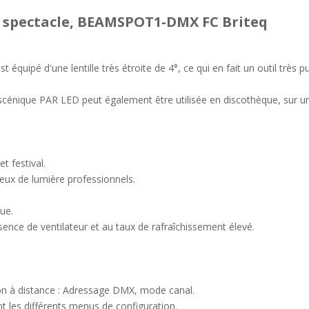
e spectacle, BEAMSPOT1-DMX FC Briteq
équipé d'une lentille très étroite de 4°, ce qui en fait un outil très
r scénique PAR LED peut également être utilisée en discothèque, sur un
t festival.
jeux de lumière professionnels.
ue.
absence de ventilateur et au taux de rafraîchissement élevé.
tion à distance : Adressage DMX, mode canal.
t les différents menus de configuration.