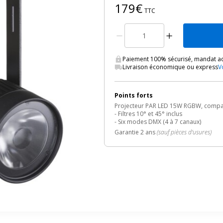
179€
TTC
Paiement 100% sécurisé, mandat ad
Livraison économique ou express
V
Points forts
Projecteur PAR LED 15W RGBW, compact e
- Filtres 10° et 45° inclus
- Six modes DMX (4 à 7 canaux)
Garantie 2 ans
(sauf pièces d'usures)