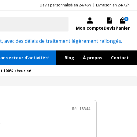
|
20ans d'expérience aux côtés des professionnels et acteurs publics.
Devis personnalisé
en 24/48h
Livraison en 24/72h
275€
TTC
Ajouter au panier
ock, livré sous 24/48h
0
Mon compte
Devis
Panier
émentaires
Réf. 18344
, avec des délais de traitement légèrement rallongés.
ar secteur d’activité
Blog
À propos
Contact
t 100% sécurisé
Réf. 18344
g