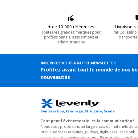
+ de 10 000 références
Livraison r
Toutes les grandes marques pour
Par Colissimo
professionnels, associations et
transporte
administrations
INSCRIVEZ-VOUS À NOTRE NEWSLETTER
Profitez avant tout le monde de nos bo
nouveautés
Sonorisation, Eclairage, Structure, Scène ...
Tout pour l'évènementiel et la communication !
Nous vous proposons un large choix de matériels de son
public-address et visites guidées, flight-case, sans oubli
structures aluminium pour stand d'exposition et grill au