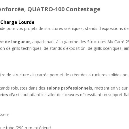
renforcée, QUATRO-100 Contestage
0 Charge Lourde
e pour vos projets de structures scéniques, stands d'expositions de 
re de longueur
, appartenant à la gamme des Structures Alu Carré 
ion de grills techniques, de stands d'exposition, de grills scéniques, ai
utre de structure alu carrée permet de créer des structures solides p
 stands robustes dans des
salons professionnels
, mettant en valeur 
ries d'art
souhaitant installer des œuvres nécessitant un support fiab
sseur
que tube (290 mm extérieur)