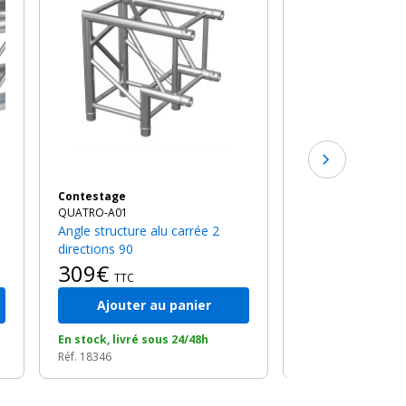
Poutre structure alu carrée 2m
de long
419€
TTC
Contestage
QUATRO-A01
Angle structure alu carrée 2
directions 90
309€
TTC
Ajouter au panier
Ajouter a
En stock, livré sous 24/48h
En stock, livré so
Réf. 18346
Réf. 18340