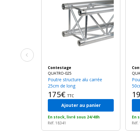
Contestage
Co
QUATRO-025
QUA
Poutre structure alu carrée
Poutre structure alu carrée
25cm de long
50c
175€
1
TTC
Ajouter au panier
En stock, livré sous 24/48h
En s
Réf. 18341
Réf.