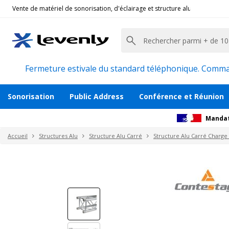
Vente de matériel de sonorisation, d'éclairage et structure alu pour l'évèn
Contestage
|
QUATRO-100, Structure alu renfor
Poutre structure alu carrée 1m de long
Description
Accessoires et pièces détachées
Avi
Fermeture estivale du standard téléphonique. Command
Sonorisation
Public Address
Conférence et Réunion
Mandat
Accueil
Structures Alu
Structure Alu Carré
Structure Alu Carré Charge