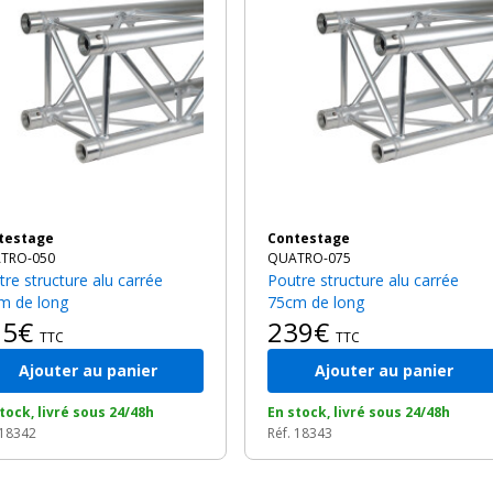
ntestage
Contestage
TRO-050
QUATRO-075
Poutre structure alu carrée
m de long
75cm de long
95€
239€
TTC
TTC
Ajouter au panier
Ajouter au panier
tock, livré sous 24/48h
En stock, livré sous 24/48h
 18342
Réf. 18343