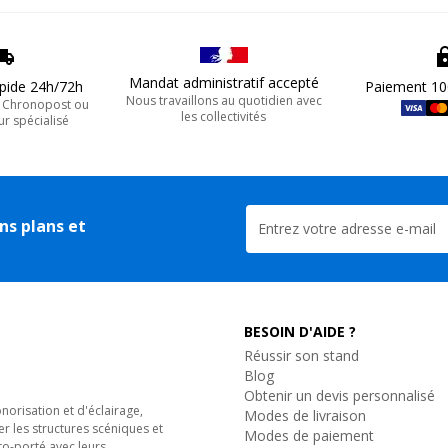
Mandat administratif accepté
apide 24h/72h
Paiement 10
Nous travaillons au quotidien avec
, Chronopost ou
les collectivités
ur spécialisé
ns plans et
BESOIN D'AIDE ?
Réussir son stand
Blog
Obtenir un devis personnalisé
orisation et d'éclairage,
Modes de livraison
er les structures scéniques et
Modes de paiement
to-porté avec leurs