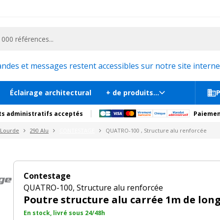
ementiel et la communication, stand exposition, scène, podium et estrade, etc. 
cée
En st
s
Documents
Recommandations
Produits compl
es et messages restent accessibles sur notre site internet
Éclairage architectural
+ de produits...
P
s administratifs acceptés
Paiemen
 Lourde
290 Alu
CONTESTAGE
QUATRO-100 , Structure alu renforcée
Contestage
QUATRO-100, Structure alu renforcée
Poutre structure alu carrée 1m de lon
En stock, livré sous 24/48h