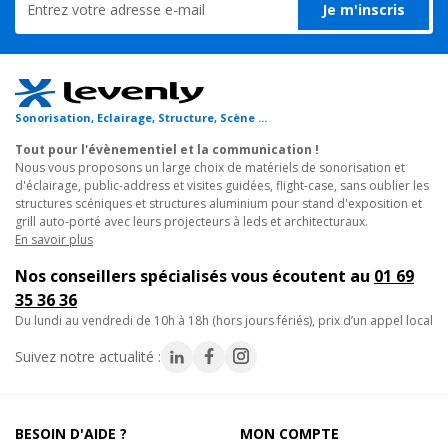
Je m'inscris
mise en place d'une scène ou d'une
pièce de théâtre.
3. Salons professionnels et expositions : montage de
stands
d'exposition
modulables.
4.
Galeries d'art
et halls d'accueil : installation de supports pour
mises en lumière ou décors.
Sonorisation, Eclairage, Structure, Scène ...
5. Événements en extérieur : conception de structures alu
résistantes aux conditions extérieures comme pour les
Tout pour l'évènementiel et la communication !
Nous vous proposons un large choix de matériels de sonorisation et
festivals
.
d'éclairage, public-address et visites guidées, flight-case, sans oublier les
structures scéniques et structures aluminium pour stand d'exposition et
Angle de structure aluminium carré de section 290mm pour
grill auto-porté avec leurs projecteurs à leds et architecturaux.
En savoir plus
charge lourde, avec départ 2 directions 90°.
Nos conseillers spécialisés vous écoutent au
01 69
Caractéristiques techniques :
35 36 36
• Utilisation : jonction horizontale ou verticale
du lundi au vendredi de 10h à 18h (hors jours fériés), prix d’un appel local
• Encombrement maxi : 50 cm x 50 cm
Suivez notre actualité :
• Livré avec 1x kit de jonction
• Tubes de 48.3 mm de diamètre et 3 mm d'épaisseur
• Filets de 16 mm
• Section carrée de 240 mm d'entraxe entre chaque tube (290
BESOIN D'AIDE ?
MON COMPTE