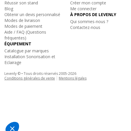
mm extérieur)
Réussir son stand
Créer mon compte
• Assemblage par manchon à goupille conique et clavette
Blog
Me connecter
• Angle – 2 directions : 90°
Obtenir un devis personnalisé
À PROPOS DE LEVENLY
Modes de livraison
Qui sommes-nous ?
- Engagement pièces détachées : 5 ans
(décret n°2014-
Modes de paiement
Contactez-nous
1482)
Aide / FAQ (Questions
fréquentes)
ÉQUIPEMENT
Catalogue par marques
Installation Sonorisation et
Eclairage
Levenly © • Tous droits réservés 2005-2026
Conditions générales de vente
Mentions légales
Contestage
|
QUATRO-A01
Angle structure alu carrée 2 directions 90
309€
TTC
Ajouter au panier