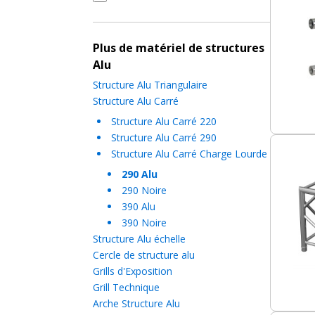
3m
3m50
4m
Plus de matériel de structures
4m50
Alu
5m
Structure Alu Triangulaire
Structure Alu Carré
Structure Alu Carré 220
Structure Alu Carré 290
Structure Alu Carré Charge Lourde
290 Alu
290 Noire
390 Alu
390 Noire
Structure Alu échelle
Cercle de structure alu
Grills d'Exposition
Grill Technique
Arche Structure Alu