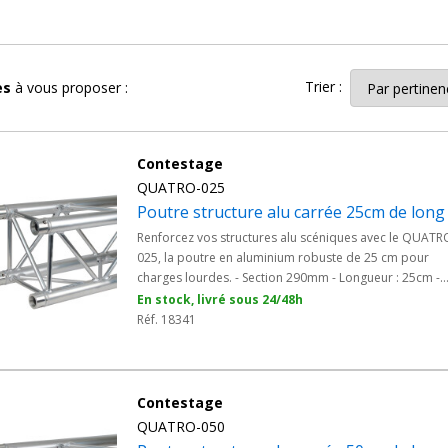
showrooms
.
lourdes
, la structure alu carrée renforcée 290 finition alu garantit u
ré et son matériau en aluminium brut en font un choix pratique pour des
Trier :
les
à vous proposer :
rcées,
dans toute la catégorie des
structures alu
,
sont particulière
Contestage
s, des supports pour éclairage événementiel ou des installations audiov
QUATRO-025
Poutre structure alu carrée 25cm de long
ges
, ces
structures alu carrées renforcées
assurent la sécurité et 
rer dans tous types de projets, des installations temporaires aux infr
Renforcez vos structures alu scéniques avec le QUATR
025, la poutre en aluminium robuste de 25 cm pour
charges lourdes. - Section 290mm - Longueur : 25cm -
lourde carré 290
pour une performance inégalée et une utilisation s
Charges lourdes
En stock, livré sous 24/48h
Réf. 18341
riel durable et performant !
Contestage
QUATRO-050