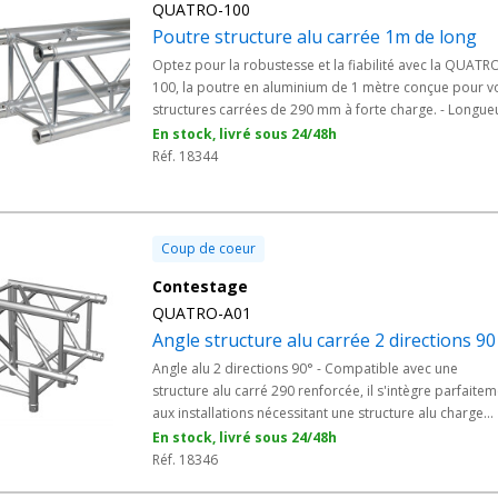
QUATRO-100
Poutre structure alu carrée 1m de long
Optez pour la robustesse et la fiabilité avec la QUATR
100, la poutre en aluminium de 1 mètre conçue pour v
structures carrées de 290 mm à forte charge. - Longue
de 100 cm avec une section carrée de 290 mm. - Syst
En stock, livré sous 24/48h
par manchon à goupille conique et clavette pour une
Réf. 18344
connexion sécurisée et rapide. - Livrée avec un kit de
jonction pour faciliter l'installation.
Coup de coeur
Contestage
QUATRO-A01
Angle structure alu carrée 2 directions 90
Angle alu 2 directions 90° - Compatible avec une
structure alu carré 290 renforcée, il s'intègre parfaite
aux installations nécessitant une structure alu charge
lourde carré 290. - Type de connexion : angle 2 directi
En stock, livré sous 24/48h
- Angle : 90° - Compatibilité : structure carrée charge
Réf. 18346
lourde renforcée - Accessoire inclus : kit de jonction