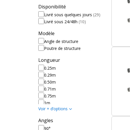
Disponibilité
Livré sous quelques jours
(29)
Livré sous 24/48h
(10)
Modèle
Angle de structure
Poutre de structure
Longueur
0.25m
0.29m
0.50m
0.71m
0.75m
1m
Voir + d’options
1m50
2m
Angles
2m50
90°