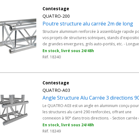
Contestage
QUATRO-200
Poutre structure alu carrée 2m de long
Structure aluminium renforcée à assemblage rapide p
vos projets de structures scéniques, stands d'expositi
de grandes envergures, grils auto-portés, etc. - Longu
de la poutre alu 2 mètres
En stock, livré sous 24/48h
Réf. 18340
Contestage
QUATRO-A03
Angle Structure Alu Carrée 3 directions 9
Le QUATRO-A03 est un angle en aluminium conçu pour
les structures alu carré 290 renforcées, offrant une
connexion à 90° dans trois directions. - Section carrée
290 mm (entraxe 240 mm entre chaque tube) - Angle : 
En stock, livré sous 24/48h
avec 3 directions - Assemblage : Manchon à goupille
Réf. 18349
conique et clavette - Utilisation : Jonction horizontale o