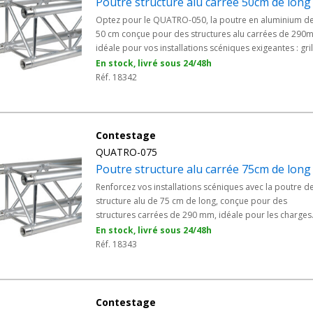
Poutre structure alu carrée 50cm de long
Optez pour le QUATRO-050, la poutre en aluminium d
50 cm conçue pour des structures alu carrées de 290
idéale pour vos installations scéniques exigeantes : gril
cercle de structure alu, stand d'exposition, etc. - Long
En stock, livré sous 24/48h
: 50cm - Section 290mm - Structure alu carrée
Réf. 18342
Contestage
QUATRO-075
Poutre structure alu carrée 75cm de long
Renforcez vos installations scéniques avec la poutre d
structure alu de 75 cm de long, conçue pour des
structures carrées de 290 mm, idéale pour les charges
lourdes. - Charges lourdes - Longueur : 75cm - Section
En stock, livré sous 24/48h
290mm
Réf. 18343
Contestage