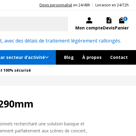
|
20ans d'expérience aux côtés des professionnels et acteurs publics.
Devis personnalisé
en 24/48h
Livraison en 24/72h
0
Mon compte
Devis
Panier
, avec des délais de traitement légèrement rallongés.
ar secteur d’activité
Blog
À propos
Contact
t 100% sécurisé
n 290mm
nnels recherchant une solution basique et
ennent parfaitement aux scènes de concert,