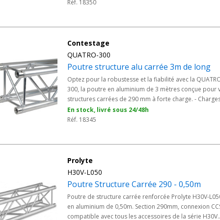
Assemblage : manchon à goupille conique et clavette -
Réf. 18350
Utilisation : jonction horizontale ou verticale - Accessoi
inclus : 3 kits de jonction
Contestage
QUATRO-300
Poutre structure alu carrée 3m de long
Optez pour la robustesse et la fiabilité avec la QUATR
300, la poutre en aluminium de 3 mètres conçue pour 
structures carrées de 290 mm à forte charge. - Charge
lourdes - Longueur : 3m - Section 290mm - Livrée avec 
En stock, livré sous 24/48h
kit de jonction pour faciliter l'installation
Réf. 18345
Prolyte
H30V-L050
Poutre Structure Carrée 290 - 0,50m
Poutre de structure carrée renforcée Prolyte H30V-L05
en aluminium de 0,50m. Section 290mm, connexion CC
compatible avec tous les accessoires de la série H30V.