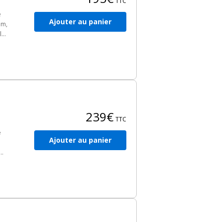
TTC
e
Ajouter au panier
mm,
ls,
ueur
239€
TTC
e
Ajouter au panier