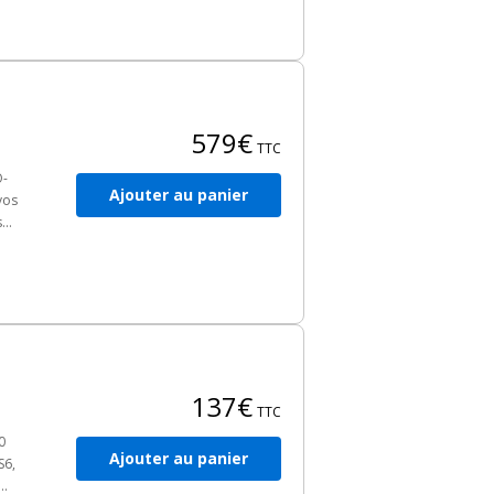
res
579€
TTC
O-
Ajouter au panier
vos
s
un
137€
TTC
0
Ajouter au panier
S6,