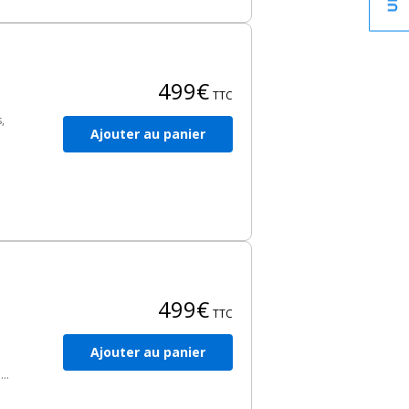
499€
TTC
,
Ajouter au panier
ns
499€
TTC
Ajouter au panier
 du