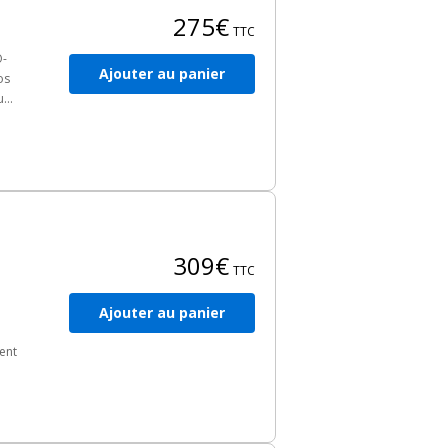
275€
TTC
O-
Ajouter au panier
os
ur
ème
309€
TTC
Ajouter au panier
ment
ons