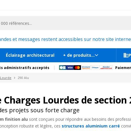
ementiel et la communication, stand exposition, scène, podium et estrade, etc. 
es et messages restent accessibles sur notre site internet
Éclairage architectural
+ de produits...
P
s administratifs acceptés
Paiemen
 Lourde
290 Alu
e Charges Lourdes de sectio
des projets sous forte charge
 finition alu
sont conçues pour répondre aux besoins des professio
conception robuste et légère, ces
structures aluminium carré
convi