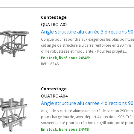
verticale
Contestage
QUATRO-A02
Angle structure alu carrée 3 directions 90
Conçue pour répondre aux exigences les plus pointues
cet angle de structure alu carré renforcée en 290 mm
offre robustesse et modularité. - Pour les projets
événementiels, scéniques ou d'exposition. - 3 directio
En stock, livré sous 24/48h
avec angle de 90°.
Réf. 18348
Contestage
QUATRO-A04
Angle structure alu carrée 4 directions 90
Angle de structure aluminium carré de section 290mm
pour charge lourde, avec départ 4 directions 90°. Très
souvent utilisé pour la création de grill autoporté pour
stand d'exposition. - Angle : 90° avec 4 directions -
En stock, livré sous 24/48h