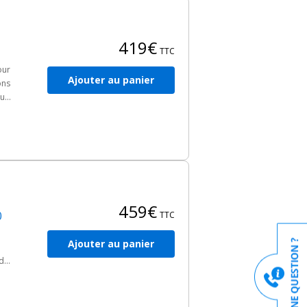
419€
TTC
our
Ajouter au panier
ons
eur
459€
0
TTC
Ajouter au panier
 de
90°
u