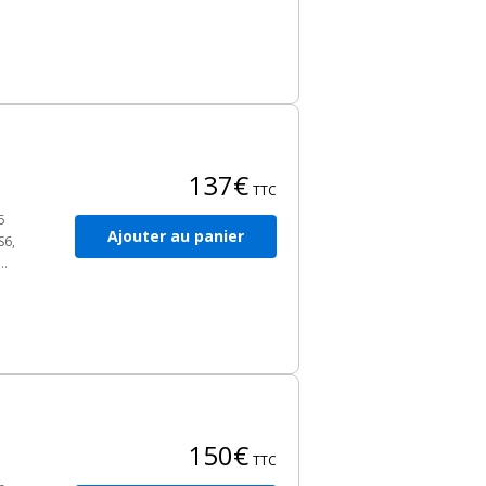
és
137€
TTC
5
Ajouter au panier
S6,
150€
TTC