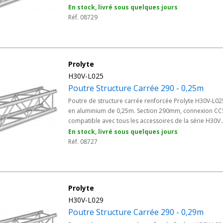
Module court polyvalent, idéal comme élément
En stock, livré sous quelques jours
intermédiaire dans les configurations de grills renforc
Réf. 08729
où les longueurs standards de 1m ou 2m sont trop
importantes.
Prolyte
H30V-L025
Poutre Structure Carrée 290 - 0,25m
Poutre de structure carrée renforcée Prolyte H30V-L02
en aluminium de 0,25m. Section 290mm, connexion CC
compatible avec tous les accessoires de la série H30V.
Idéale pour les ajustements de précision dans les
En stock, livré sous quelques jours
montages scéniques complexes où une longueur
Réf. 08727
d'appoint courte est nécessaire. Pour assemblages
scéniques professionnels haute résistance.
Prolyte
H30V-L029
Poutre Structure Carrée 290 - 0,29m