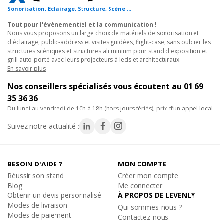
Sonorisation, Eclairage, Structure, Scène ...
Ajouter au panier
Tout pour l'évènementiel et la communication !
Nous vous proposons un large choix de matériels de sonorisation et
d'éclairage, public-address et visites guidées, flight-case, sans oublier les
structures scéniques et structures aluminium pour stand d'exposition et
Nouveau
Prolyte
grill auto-porté avec leurs projecteurs à leds et architecturaux.
GOUPILLE CCS6-603, Goupille pour Structure Alu
En savoir plus
Goupille Structure Alu
Nos conseillers spécialisés vous écoutent au
01 69
3.60€
TTC
35 36 36
En stock, livré sous quelques jours
du lundi au vendredi de 10h à 18h (hors jours fériés), prix d’un appel local
Réf. 08009
Suivez notre actualité :
Ajouter au panier
BESOIN D'AIDE ?
MON COMPTE
Réussir son stand
Créer mon compte
-12%
Prolyte
Blog
Me connecter
M30V-KIT, Kit de jonction pour structure alu
Obtenir un devis personnalisé
À PROPOS DE LEVENLY
Kit jonction CCS6 structure aluminium 30V
Modes de livraison
Qui sommes-nous ?
84.50€
Remise
-12%
Modes de paiement
TTC
Contactez-nous