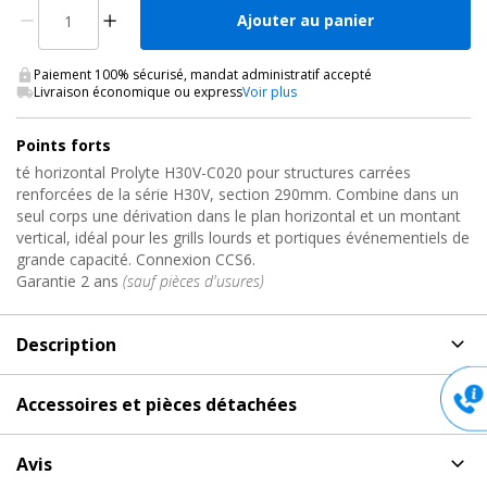
Ajouter au panier
Paiement 100% sécurisé, mandat administratif accepté
Livraison économique ou express
Voir plus
Points forts
té horizontal Prolyte H30V-C020 pour structures carrées
renforcées de la série H30V, section 290mm. Combine dans un
seul corps une dérivation dans le plan horizontal et un montant
vertical, idéal pour les grills lourds et portiques événementiels de
grande capacité. Connexion CCS6.
Garantie 2 ans
(sauf pièces d'usures)
Description
Description
de Angle de Structure Alu Carrée, H30V-C020
Accessoires et pièces détachées
Prolyte
Accessoires et pièces détachées
pour Angle de Structure
Raccord té horizontal H30V 290mm avec pied -
Avis
Alu Carrée, H30V-C020 Prolyte
Prolyte