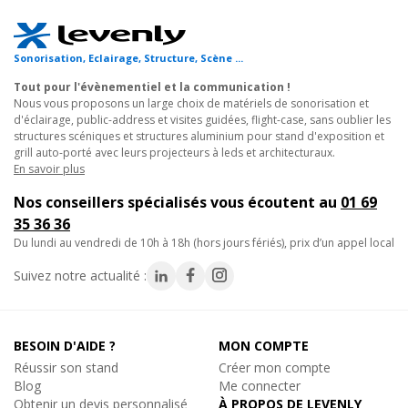
pour utilisateurs internationaux.
Réf. 14276
- Se configure et recharge via la base de rechargement ATC-
Ajouter au panier
Sonorisation, Eclairage, Structure, Scène ...
110U de marque RONDSON.
Tout pour l'évènementiel et la communication !
Nous vous proposons un large choix de matériels de sonorisation et
Caractéristiques techniques :
d'éclairage, public-address et visites guidées, flight-case, sans oublier les
- Type : Audio Guide
-9%
Rondson
structures scéniques et structures aluminium pour stand d'exposition et
- Autonomie : 10 h (batteries) ou 16 h (piles alcalines)
ATC-110U, Audioguide
grill auto-porté avec leurs projecteurs à leds et architecturaux.
Base de rechargement 10x AG100 + Logiciel
En savoir plus
- Haut-parleur : 0,2W / 8 ohms
- Gamme dynamique : 95 dB
693€
Remise
-
Nos conseillers spécialisés vous écoutent au
01 69
TTC
- Bande passante : 50 - 15000 Hz
35 36 36
Sur commande, disponible en quelques jo
- Sortie audio : Jakc 3,5mm Stéréo pour écouteurs x2
du lundi au vendredi de 10h à 18h (hors jours fériés), prix d’un appel local
Réf. 14479
- Tour de cou inclus
- Alimentation : 2x AA 1,2V (NiMH 1600 mAh) rechargeable ou 2
Suivez notre actualité :
Ajouter au panier
piles AA 1,5V (Alcalines)
- Dimensions L x P x h : 59 x 28 x 235 mm
- Poids : 180 Gr (avec piles)
BESOIN D'AIDE ?
MON COMPTE
-7%
Rondson
Réussir son stand
Créer mon compte
- Engagement pièces détachées : 3 ans
(décret n°2014-
EM-201, Micro Casque pour Visite Guidée
Blog
Me connecter
1482)
Casque pour récepteur de Visite Guidée
Obtenir un devis personnalisé
À PROPOS DE LEVENLY