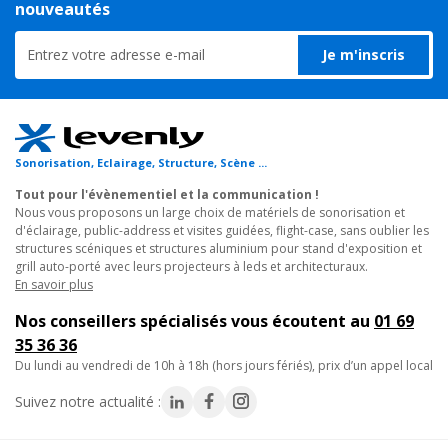
nouveautés
NL-90, Boucle à induction magnétique
automatique et pistes son.
Boucle induction récepteur visite guidée
- Restauration et vérification du processus de chargement
Je m'inscris
42€
intégrées.
Remise
-
TTC
- Interface multi-langues étendue (français, anglais, espagnol,
Sur commande, disponible en quelques jo
mandarin, japonais...).
Réf. 14276
- Solution éprouvée pour musées, sites touristiques, expositions
et parcs d'attractions.
Ajouter au panier
Sonorisation, Eclairage, Structure, Scène ...
Tout pour l'évènementiel et la communication !
Caractéristiques techniques :
Nous vous proposons un large choix de matériels de sonorisation et
d'éclairage, public-address et visites guidées, flight-case, sans oublier les
- Type : base de rechargement et de mise à jour audioguides
-9%
Rondson
structures scéniques et structures aluminium pour stand d'exposition et
AG-100, Audioguide
- Emplacements : 10 audioguides AG-100
grill auto-porté avec leurs projecteurs à leds et architecturaux.
Système audioguide pour visite culturelle
En savoir plus
- Batteries chargées : 1600mAh NiMH
283€
- Alimentation : AC 100-240V / DC 12V – 3,3A
Remise
-
Nos conseillers spécialisés vous écoutent au
01 69
TTC
- Temps de charge : 5 à 6 heures
35 36 36
Sur commande, disponible en quelques jo
- Interface : USB 1.1 / 2.0
du lundi au vendredi de 10h à 18h (hors jours fériés), prix d’un appel local
Réf. 14478
- Logiciel : Windows multi-langues fourni
Suivez notre actualité :
- Dimensions (L x P x H) : 55 x 110 x 95mm
Ajouter au panier
- Poids : 2,6kg