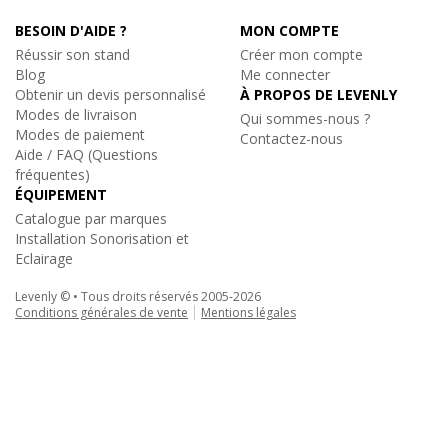
- Engagement pièces détachées : 3 ans
(décret n°2014-
BESOIN D'AIDE ?
MON COMPTE
1482)
-7%
Rondson
Réussir son stand
Créer mon compte
EM-201, Micro Casque pour Visite Guidée
Blog
Me connecter
Casque pour récepteur de Visite Guidée
Obtenir un devis personnalisé
À PROPOS DE LEVENLY
Modes de livraison
27€
Qui sommes-nous ?
Remise
-
TTC
Modes de paiement
Contactez-nous
En stock, livré sous quelques jours
Aide / FAQ (Questions
Réf. 15665
fréquentes)
ÉQUIPEMENT
Ajouter au panier
Catalogue par marques
Installation Sonorisation et
Eclairage
Levenly © • Tous droits réservés 2005-2026
Conditions générales de vente
Mentions légales
Rondson
|
ATC-110U
Base de rechargement 10x AG100 + Logiciel
693€
TTC
au lieu de
762.17€