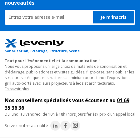
nouveautés
- Angle de couverture 120° pour large diffusion.
Je m'inscris
Caractéristiques techniques :
- Type : enceinte murale 2 voies
- Matière : HIPS
- Coloris : blanc
Sonorisation, Eclairage, Structure, Scène ...
- Haut-parleur : woofer Ø75mm + tweeter
Tout pour l'évènementiel et la communication !
- Pression acoustique : 88dB / 1W / 1m
Nous vous proposons un large choix de matériels de sonorisation et
- Bande passante : 90Hz – 15000Hz
d'éclairage, public-address et visites guidées, flight-case, sans oublier les
- Angle couvert : 120°
structures scéniques et structures aluminium pour stand d'exposition et
grill auto-porté avec leurs projecteurs à leds et architecturaux.
- Puissance 8Ω : 30W RMS
En savoir plus
- Puissance ligne 100V : 15 / 10 / 5 / 2,5W RMS
- Impédance 100V : 666Ω / 1 / 2 / 4kΩ
Nos conseillers spécialisés vous écoutent au
01 69
- Branchement : bornes PTT
35 36 36
- Dimensions (L x P x H) : 130 x 115 x 197mm
du lundi au vendredi de 10h à 18h (hors jours fériés), prix d’un appel local
- Poids : 1,7kg
Suivez notre actualité :
- Engagement pièces détachées : 3 ans
(décret n°2014-