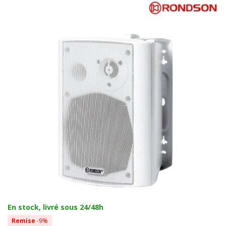
En stock, livré sous 24/48h
Remise
-9%