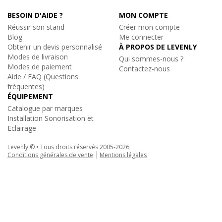
1482)
BESOIN D'AIDE ?
MON COMPTE
Réussir son stand
Créer mon compte
Blog
Me connecter
Obtenir un devis personnalisé
À PROPOS DE LEVENLY
Modes de livraison
Qui sommes-nous ?
Modes de paiement
Contactez-nous
Aide / FAQ (Questions
fréquentes)
ÉQUIPEMENT
Catalogue par marques
Installation Sonorisation et
Eclairage
Levenly © • Tous droits réservés 2005-2026
Conditions générales de vente
Mentions légales
Rondson
|
WS-31S
Enceinte murale 2 voies blanche 15W 100V
72€
TTC
au lieu de
78.90€