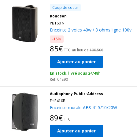
Coup de coeur
Rondson
PBT60 N
Enceinte 2 voies 40w / 8 ohms ligne 100v
-15%
85€
TTC
au lieu de
100.50€
Ajouter au panier
En stock, livré sous 24/48h
Réf. 04890
Audiophony Public-Address
EHP410B
Enceinte murale ABS 4'' 5/10/20W
89€
TTC
Ajouter au panier