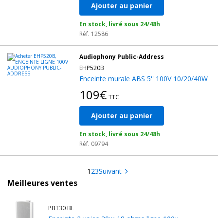
Ajouter au panier
En stock, livré sous 24/48h
Réf. 12586
Audiophony Public-Address
EHP520B
Enceinte murale ABS 5'' 100V 10/20/40W
109€
TTC
Ajouter au panier
En stock, livré sous 24/48h
Réf. 09794
1
2
3
Suivant
Meilleures ventes
PBT30 BL