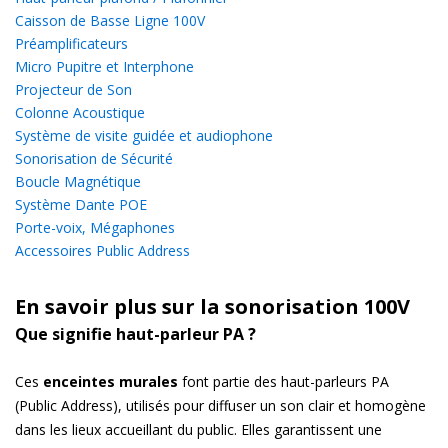
Caisson de Basse Ligne 100V
EHP410W
Préamplificateurs
Enceinte murale ABS 4'' 5/10/20W
Micro Pupitre et Interphone
Projecteur de Son
Colonne Acoustique
Système de visite guidée et audiophone
Sonorisation de Sécurité
JS-BSM40B
Boucle Magnétique
Enceinte murale Bass System 40W en 100V
Système Dante POE
Porte-voix, Mégaphones
Accessoires Public Address
En savoir plus sur la sonorisation 100V
ONDE880W
Que signifie haut-parleur PA ?
Enceinte audio 6.25/12.5/25/50W ligne 100V
Ces
enceintes murales
font partie des haut-parleurs PA
(Public Address), utilisés pour diffuser un son clair et homogène
dans les lieux accueillant du public. Elles garantissent une
JS-EST10TB