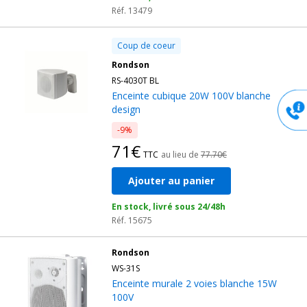
Réf. 13479
Coup de coeur
Rondson
RS-4030T BL
Enceinte cubique 20W 100V blanche
design
-9%
71€
TTC
au lieu de
77.70€
Ajouter au panier
En stock, livré sous 24/48h
Réf. 15675
Rondson
WS-31S
Enceinte murale 2 voies blanche 15W
100V