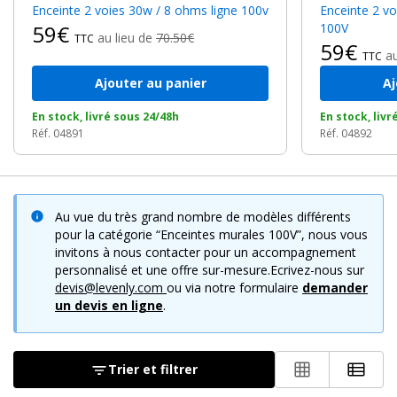
Enceinte 2 voies 30w / 8 ohms ligne 100v
Enceinte 2 voies 20W / 8 Ohms ligne
bars ou terrasses extérieures protégées.
59€
100V
au lieu de
70.50€
TTC
- Sonorisation d’annonce dans les commerces, boutiques et
59€
a
TTC
galeries marchandes.
- Clarté vocale pour les réunions, conférences et espaces
Ajouter au panier
Aj
administratifs.
En stock, livré sous 24/48h
En stock, livr
- Intégration esthétique dans les musées, expositions et
Réf. 04891
Réf. 04892
espaces culturels.
Faciles à installer sur
support mural fixe
, elles garantissent
une diffusion fiable et continue, sans perte de signal. Leur
Au vue du très grand nombre de modèles différents
compatibilité avec tout audio Public Address System assure une
pour la catégorie “Enceintes murales 100V”, nous vous
mise en œuvre simple et une maintenance réduite, même sur
invitons à nous contacter pour un accompagnement
des installations multi-zones.
personnalisé et une offre sur-mesure.Ecrivez-nous sur
devis@levenly.com
ou via notre formulaire
demander
un devis en ligne
.
Découvrez l’ensemble de
notre gamme d’enceintes 100V
et
réalisez une installation audio performante, esthétique et
durable pour tous vos espaces professionnels.
Trier et filtrer