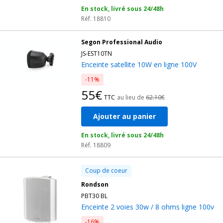
En stock, livré sous 24/48h
Réf. 18810
Segon Professional Audio
JS-EST10TN
Enceinte satellite 10W en ligne 100V
-11%
55€
TTC
au lieu de
62.10€
Ajouter au panier
En stock, livré sous 24/48h
Réf. 18809
Coup de coeur
Rondson
PBT30 BL
Enceinte 2 voies 30w / 8 ohms ligne 100v
-16%