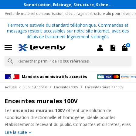
Sonorisation, Eclairage, Structure, Scène ...
Vente de matériel de sonorisation, d'éclairage et structure alu pour l'évène
Fermeture estivale du standard téléphonique. Commandes et
messages restent accessibles sur notre site internet, avec des
délais de traitement légèrement rallongés.
0
Mandats administratifs acceptés
Accueil
Public Address
Enceintes 100V
Enceintes murales 100V
Enceintes murales 100V
Les
enceintes murales 100V
offrent une solution de
sonorisation directionnelle et homogène, idéale pour les
établissements recevant du public. Compactes et discrètes, elles
garantissent une diffusion sonore précise, parfaitement adaptée
Lire la suite