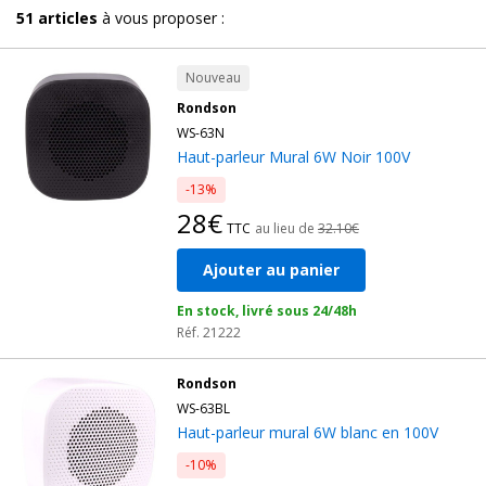
51
articles
à vous proposer :
Nouveau
Rondson
WS-63N
Haut-parleur Mural 6W Noir 100V
-13%
28€
TTC
au lieu de
32.10€
Ajouter au panier
En stock, livré sous 24/48h
Réf. 21222
Rondson
WS-63BL
Haut-parleur mural 6W blanc en 100V
-10%