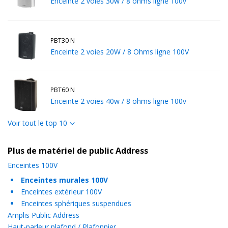
Enceinte 2 voies 30w / 8 ohms ligne 100v
PBT30 N
Enceinte 2 voies 20W / 8 Ohms ligne 100V
PBT60 N
Enceinte 2 voies 40w / 8 ohms ligne 100v
Voir tout le top 10
PBT60 BL
Plus de matériel de public Address
Enceinte 2 voies 40W - 8 ohms / Ligne 100V
Enceintes 100V
Enceintes murales 100V
Enceintes extérieur 100V
CSB-20A BK
Enceintes sphériques suspendues
Enceinte active 2 voies 20W noire 4Ω
Amplis Public Address
Haut-parleur plafond / Plafonnier