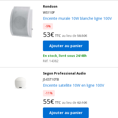
Rondson
WS110P
Enceinte murale 10W blanche ligne 100V
-9%
53€
TTC
au lieu de
58.50€
Ajouter au panier
En stock, livré sous 24/48h
Réf. 14382
Segon Professional Audio
JS-EST10TB
Enceinte satellite 10W en ligne 100V
-11%
55€
TTC
au lieu de
62.10€
Ajouter au panier