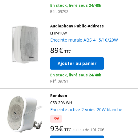
En stock, livré sous 24/48h
Réf. 09792
Audiophony Public-Address
EHP410W
Enceinte murale ABS 4'' 5/10/20W
89€
TTC
Ajouter au panier
En stock, livré sous 24/48h
Réf. 09791
Rondson
CSB-20A WH
Enceinte active 2 voies 20W blanche
-9%
93€
TTC
au lieu de
101.70€