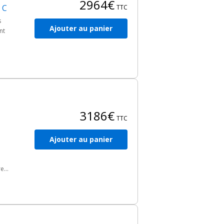
2964€
 C
TTC
s
Ajouter au panier
nt
3186€
TTC
Ajouter au panier
re
é