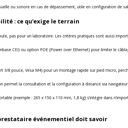
visuelle ou sonore en cas de dépassement, utile en configuration de sal
ité : ce qu’exige le terrain
ute, pas pour un laboratoire. Les critères pratiques sont aussi impor
(embase CEI) ou option POE (Power over Ethernet) pour limiter le câblag
ert 3/8 pouce, Vesa M4) pour un montage rapide sur pied micro, perche
 permet la consultation et la configuration à distance via navigateur we
rtable (exemple : 265 x 150 x 110 mm, 1,8 kg) s’intègre dans n’importe
prestataire événementiel doit savoir