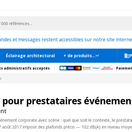
ementiel et la communication, stand exposition, scène, podium et estrade, etc. 
es et messages restent accessibles sur notre site internet
Éclairage architectural
+ de produits...
P
s administratifs acceptés
Paiemen
s
 pour prestataires événement
ent
événement corporate avec scène : quel que soit le contexte, le prestat
 7 août 2017 impose des plafonds précis — 102 dB(A) en niveau moye