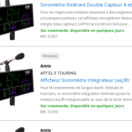
Sonomètre Itinérant Double Capteur A et
Pour les régies sons mobiles soumises à des exigence
acoustiques pointues, cet afficheur enregistreur itinéra
intègre deux capteurs CAP50 raccordés en XLR pour
mesurer séparément les pondérations A et C. Chaque
Sur commande, disponible en quelques jours
capteur peut être positionné à l'endroit le plus exposé
Réf. 21357
selon la pondération suivie, garantissant une lecture
fidèle des niveaux sonores et la conformité au décret
2017-1244.
Nouveau
Amix
AFF32-3 TOURING
Afficheur Sonomètre Intégrateur Leq 8h
Pour les événements de longue durée, festivals et
tournées, ce sonomètre intégrateur itinérant ajoute la
mesure Leq 8h indispensable au suivi de la dose sono
journalière. Le serveur web embarqué offre une
Sur commande, disponible en quelques jours
consultation en direct via tout navigateur,
Réf. 21356
l'enregistrement six mois glissants garantit la traçabilit
des niveaux sonores et la conformité au décret 2017-
1244 sur la prévention des risques sonores.
Amix