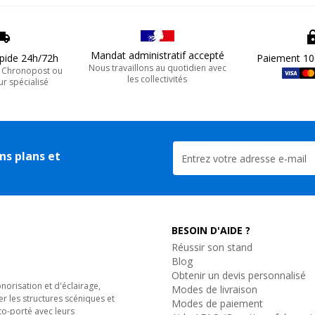
Mandat administratif accepté
apide 24h/72h
Paiement 10
Nous travaillons au quotidien avec
, Chronopost ou
les collectivités
ur spécialisé
ns plans et
BESOIN D'AIDE ?
Réussir son stand
Blog
Obtenir un devis personnalisé
orisation et d'éclairage,
Modes de livraison
er les structures scéniques et
Modes de paiement
to-porté avec leurs