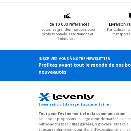
+ de 10 000 références
Livraison r
Toutes les grandes marques pour
Par Colissimo
professionnels, associations et
transporte
administrations
INSCRIVEZ-VOUS À NOTRE NEWSLETTER
Profitez avant tout le monde de nos bo
nouveautés
Sonorisation, Eclairage, Structure, Scène ...
Tout pour l'évènementiel et la communication !
Nous vous proposons un large choix de matériels de son
public-address et visites guidées, flight-case, sans oubli
structures aluminium pour stand d'exposition et grill au