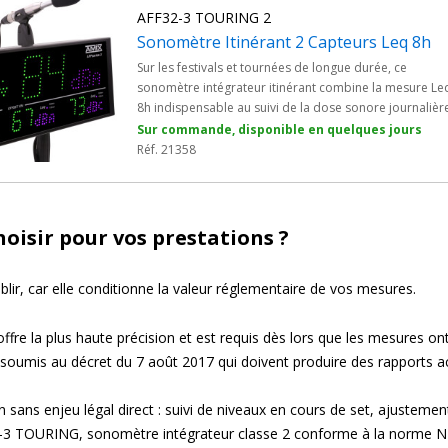
AFF32-3 TOURING 2
Sonomètre Itinérant 2 Capteurs Leq 8h
Sur les festivals et tournées de longue durée, ce
sonomètre intégrateur itinérant combine la mesure Le
8h indispensable au suivi de la dose sonore journalièr
une double captation séparée grâce à deux capteurs
Sur commande, disponible en quelques jours
CAP50. Chaque capteur peut être positionné
Réf. 21358
indépendamment selon la pondération suivie,
garantissant fiabilité de mesure et conformité au décre
2017-1244.
choisir pour vos prestations ?
ablir, car elle conditionne la valeur réglementaire de vos mesures.
re la plus haute précision et est requis dès lors que les mesures on
 soumis au décret du 7 août 2017 qui doivent produire des rapports 
n sans enjeu légal direct : suivi de niveaux en cours de set, ajustement 
3 TOURING, sonomètre intégrateur classe 2 conforme à la norme N