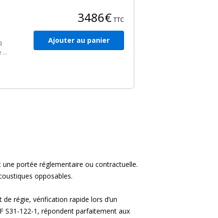
3486€
TTC
Ajouter au panier
q
e à
t
t une portée réglementaire ou contractuelle.
acoustiques opposables.
de régie, vérification rapide lors d’un
F S31-122-1, répondent parfaitement aux