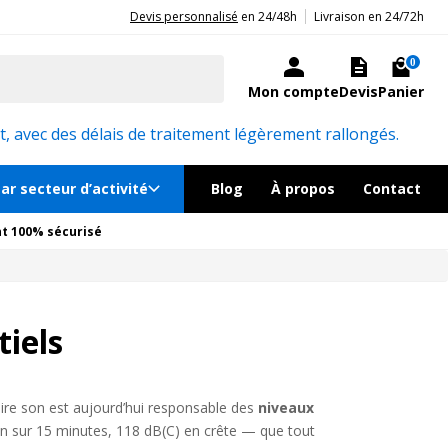
|
20ans d'expérience aux côtés des professionnels et acteurs publics.
Devis personnalisé
en 24/48h
Livraison en 24/72h
0
Mon compte
Devis
Panier
, avec des délais de traitement légèrement rallongés.
ar secteur d’activité
Blog
À propos
Contact
t 100% sécurisé
iels
aire son est aujourd’hui responsable des
niveaux
n sur 15 minutes, 118 dB(C) en crête — que tout