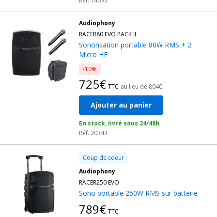
Réf. 14055
Audiophony
RACER80 EVO PACK II
Sonorisation portable 80W RMS + 2
Micro HF
-10%
725€
TTC
au lieu de
804€
Ajouter au panier
En stock, livré sous 24/48h
Réf. 20343
Coup de coeur
Audiophony
RACER250 EVO
Sono portable 250W RMS sur batterie
789€
TTC