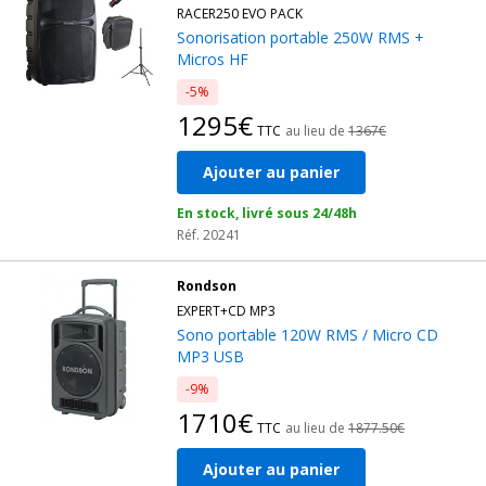
RACER250 EVO PACK
Sonorisation portable 250W RMS +
Micros HF
-5%
1295€
TTC
au lieu de
1367€
Ajouter au panier
En stock, livré sous 24/48h
Réf. 20241
Rondson
EXPERT+CD MP3
Sono portable 120W RMS / Micro CD
MP3 USB
-9%
1710€
TTC
au lieu de
1877.50€
Ajouter au panier