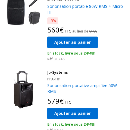
tout en respectant les contraintes budgétaires des
Sonorisation portable 80W RMS + Micro
établissements publics ou associatifs.
HF
Parcourez notre sélection de sonos portables prêtes à l’emploi
et choisissez le modèle le plus adapté à votre établissement !
-9%
Tous nos packs sont pensés pour un usage scolaire : complets,
560€
TTC
au lieu de
616€
simples à installer, faciles à transporter et accessibles pour les
budgets publics ou associatifs. Demandez votre
devis
!
Ajouter au panier
En stock, livré sous 24/48h
Réf. 20246
Jb-Systems
PPA-101
Sonorisation portative amplifiée 50W
RMS
579€
TTC
Ajouter au panier
En stock, livré sous 24/48h