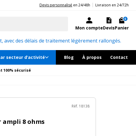
|
20ans d'expérience aux côtés des professionnels et acteurs publics.
Devis personnalisé
en 24/48h
Livraison en 24/72h
79€
TTC
Ajouter au panier
En rupture
0
Mon compte
Devis
Panier
Réf. 18138
, avec des délais de traitement légèrement rallongés.
ar secteur d’activité
Blog
À propos
Contact
t 100% sécurisé
Réf. 18138
r ampli 8 ohms