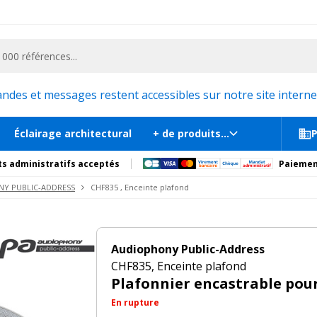
ementiel et la communication, stand exposition, scène, podium et estrade, etc. 
plafond
s
tions
Produits complémentaires
es et messages restent accessibles sur notre site internet
Éclairage architectural
+ de produits...
P
s administratifs acceptés
Paiemen
Y PUBLIC-ADDRESS
CHF835 , Enceinte plafond
Audiophony Public-Address
CHF835, Enceinte plafond
Plafonnier encastrable pou
En rupture