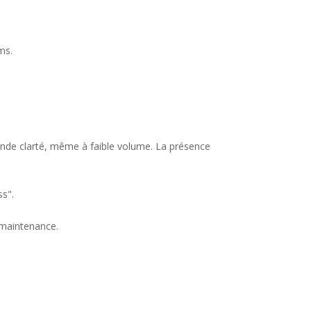
ms.
ande clarté, même à faible volume. La présence
ss".
a maintenance.