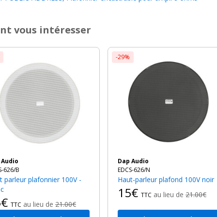
nt vous intéresser
-29%
p Audio
Dap Audio
S-626/B
EDCS-626/N
Haut-parleur plafond 100V noir
nc
15€
au lieu de
21.00€
TTC
5€
au lieu de
21.00€
TTC