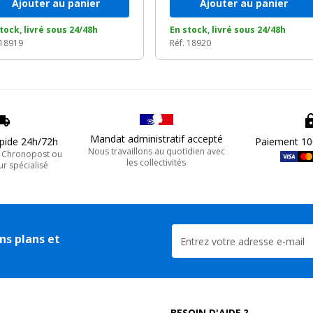
Ajouter au panier
Ajouter au panier
tock, livré sous 24/48h
En stock, livré sous 24/48h
 18919
Réf. 18920
Mandat administratif accepté
apide 24h/72h
Paiement 10
Nous travaillons au quotidien avec
, Chronopost ou
les collectivités
ur spécialisé
ns plans et
BESOIN D'AIDE ?