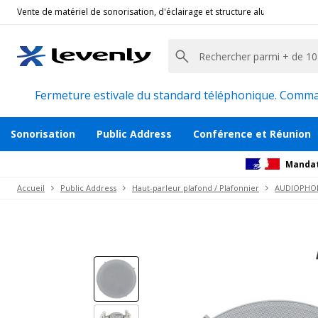
Vente de matériel de sonorisation, d'éclairage et structure alu pour l'évèn
Audiophony Public-Address
|
CHF835, Enceinte 
Plafonnier encastrable pour ampli 8 ohm
Description
Avis
Documents
Recommanda
Fermeture estivale du standard téléphonique. Command
Sonorisation
Public Address
Conférence et Réunion
Mandat
Accueil
Public Address
Haut-parleur plafond / Plafonnier
AUDIOPHON