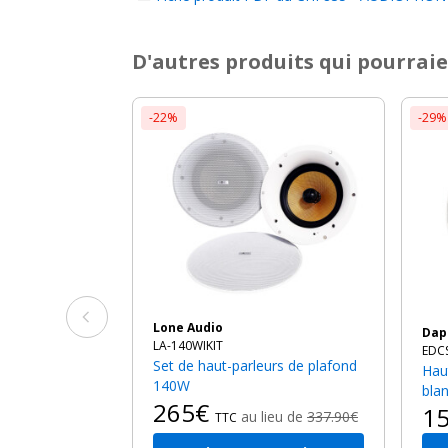
D'autres produits qui pourraie
-22%
-29%
Lone Audio
Da
LA-140WIKIT
EDC
Set de haut-parleurs de plafond
Haut parleur plafonnier 100V -
140W
bla
265€
1
au lieu de
337.90€
TTC