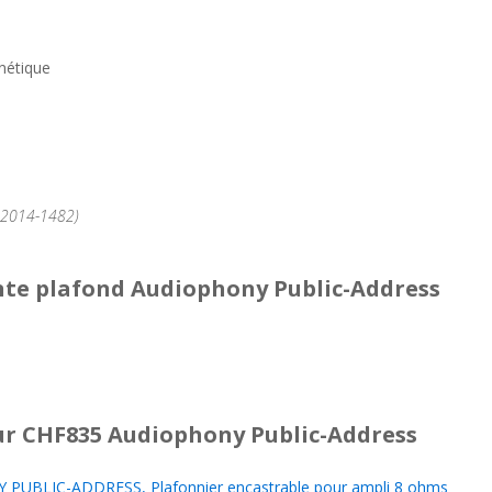
gnétique
°2014-1482)
nte plafond Audiophony Public-Address
r CHF835 Audiophony Public-Address
PUBLIC-ADDRESS, Plafonnier encastrable pour ampli 8 ohms