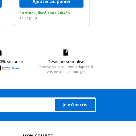
Ajouter au panier
Ajouter a
En stock, livré sous 24/48h
En stock, livré so
Réf. 18118
Réf. 18844
0% sécurisé
Devis personnalisé
Trouvons la solution adaptée à
vos besoins et budget
Je m'inscris
MON COMPTE