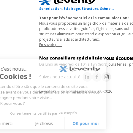
Sonorisation, Eclairage, Structure, Scène ...
Tout pour l'évènementiel et la communication !
Nous vous proposons un large choix de matériels de son
public-address et visites guidées, flight-case, sans oubli
structures aluminium pour stand d'exposition et grill au
projecteurs à leds et architecturaux.
En savoir plus
Nos conseillers spécialisés vous écout
du lundi au vendredi de 10h à 18h (hors jours fériés), pr
Suivez notre actualité :
Levenly © • Tous droits réservés 2005-2026