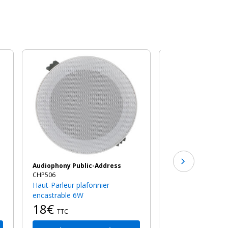
-5%
Rondson
CSL-506
Haut-parleur plafond 6W ligne
100V
19€
au lie
TTC
Audiophony Public-Address
CHP506
Haut-Parleur plafonnier
encastrable 6W
18€
TTC