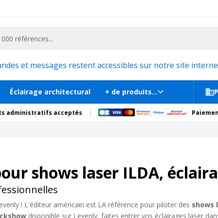
ementiel et la communication, stand exposition, scène, podium et estrade, etc. 
es et messages restent accessibles sur notre site internet
Éclairage architectural
+ de produits...
P
s administratifs acceptés
Paiemen
 pour shows laser ILDA, éclair
fessionnelles
Levenly ! L'éditeur américain est LA référence pour piloter des
shows l
ickshow
disponible sur Levenly, faites entrer vos éclairages laser da