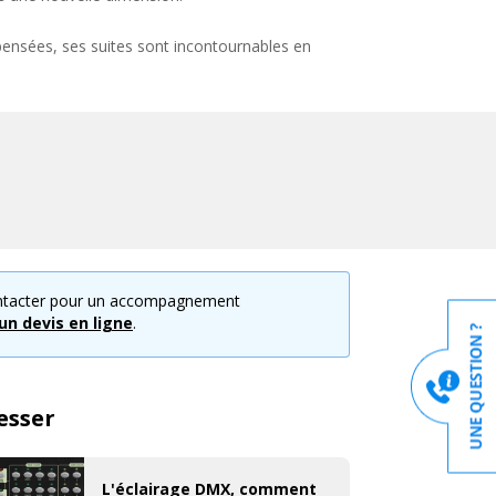
ompensées, ses suites sont incontournables en
is puissant et facile à prendre en main, il
s en soirées privées, les DJ, les clubs et boîtes
ontacter pour un accompagnement
n devis en ligne
.
esser
L'éclairage DMX, comment