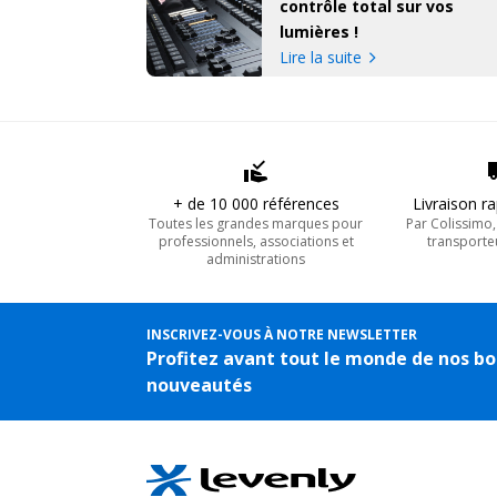
contrôle total sur vos
lumières !
Lire la suite
+ de 10 000 références
Livraison r
Toutes les grandes marques pour
Par Colissimo
professionnels, associations et
transporte
administrations
INSCRIVEZ-VOUS À NOTRE NEWSLETTER
Profitez avant tout le monde de nos bo
nouveautés