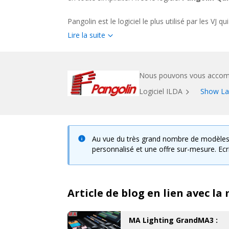
Pangolin est le logiciel le plus utilisé par les V
animation de soirée grâce à
des milliers de g
Lire la suite
s'adresse à un public très vaste, de l'industrie d
de nuit, les grands groupes, etc...
Nous pouvons vous accomp
Logiciel ILDA
Show La
Au vue du très grand nombre de modèles
personnalisé et une offre sur-mesure. Ec
Article de blog en lien avec l
MA Lighting GrandMA3 :