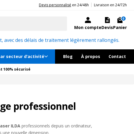
|
20ans d'expérience aux côtés des professionnels et acteurs publics.
Devis personnalisé
en 24/48h
Livraison en 24/72h
0
Mon compte
Devis
Panier
, avec des délais de traitement légèrement rallongés.
ar secteur d’activité
Blog
À propos
Contact
t 100% sécurisé
age professionnel
aser ILDA
professionnels depuis un ordinateur,
ns une nouvelle dimension.