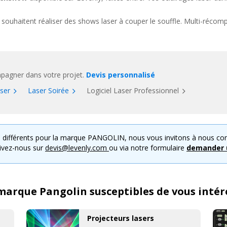
J qui souhaitent réaliser des shows laser à couper le souffle. Multi-réc
raphiques, animations, effets volumétriques
pré-chargés... A la fo
u spectacle à l'animateur en discomobile, en passant par les prestataire
agner dans votre projet.
Devis personnalisé
ser
Laser Soirée
Logiciel Laser Professionnel
 différents pour la marque PANGOLIN, nous vous invitons à nous c
rivez-nous sur
devis@levenly.com
ou via notre formulaire
demander u
a marque Pangolin susceptibles de vous intér
Projecteurs lasers