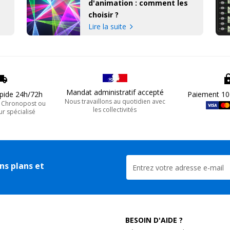
d'animation : comment les
choisir ?
Lire la suite
Mandat administratif accepté
apide 24h/72h
Paiement 10
Nous travaillons au quotidien avec
, Chronopost ou
les collectivités
ur spécialisé
ns plans et
BESOIN D'AIDE ?