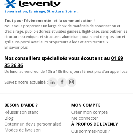
- Diamètre tube: 16 x 2 mm
- Système de Connection : CCS6
Sonorisation, Eclairage, Structure, Scène ...
Ajouter au panier
Tout pour l'évènementiel et la communication !
-
Livré sans manchon, ni kit de jonction
Nous vous proposons un large choix de matériels de sonorisation et
d'éclairage, public-address et visites guidées, flight-case, sans oublier les
N'hésitez pas à utiliser le logiciel KYLO pour vos calculs de
structures scéniques et structures aluminium pour stand d'exposition et
Nouveau
Prolyte
grill auto-porté avec leurs projecteurs à leds et architecturaux.
charge téléchargeable sur le site www.prolyte.com
GOUPILLE CCS6-604, Goupille pour Structure Alu
En savoir plus
Goupille Structure Alu
Nos conseillers spécialisés vous écoutent au
01 69
4.50€
TTC
35 36 36
En stock, livré sous quelques jours
du lundi au vendredi de 10h à 18h (hors jours fériés), prix d’un appel local
Réf. 08007
Suivez notre actualité :
Ajouter au panier
BESOIN D'AIDE ?
MON COMPTE
Réussir son stand
Créer mon compte
Nouveau
Prolyte
Blog
Me connecter
BROCHE CCS4-605 ET CCS6-605, Broche pour
Obtenir un devis personnalisé
Structure Alu
À PROPOS DE LEVENLY
Modes de livraison
Broche Structure Alu
Qui sommes-nous ?