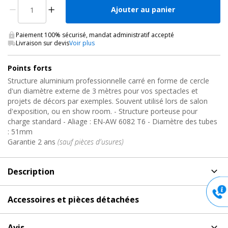
Ajouter au panier
Paiement 100% sécurisé, mandat administratif accepté
Livraison sur devis
Voir plus
Points forts
Structure aluminium professionnelle carré en forme de cercle
d'un diamètre externe de 3 mètres pour vos spectacles et
projets de décors par exemples. Souvent utilisé lors de salon
d'exposition, ou en show room. - Structure porteuse pour
charge standard - Aliage : EN-AW 6082 T6 - Diamètre des tubes
: 51mm
Garantie 2 ans
(sauf pièces d'usures)
Description
Description
de Cercle de Structure Alu Carrée, X30V-C300
Accessoires et pièces détachées
Prolyte
Accessoires et pièces détachées
pour Cercle de
Structure aluminium professionnelle carré en forme de cercle
Avis