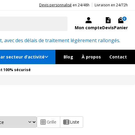
|
20ans d'expérience aux côtés des professionnels et acteurs publics.
Devis personnalisé
en 24/48h
Livraison en 24/72h
0
Mon compte
Devis
Panier
, avec des délais de traitement légèrement rallongés.
ar secteur d’activité
Blog
À propos
Contact
t 100% sécurisé
Grille
Liste