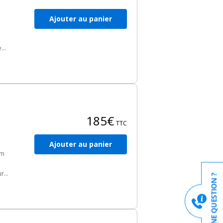
Ajouter au panier
es
e
le
185€
TTC
Ajouter au panier
2m
ur
n.