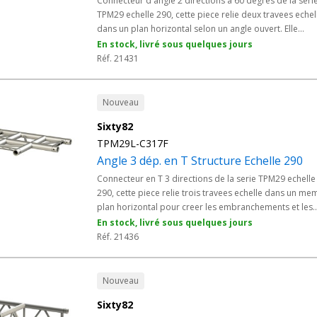
Connecteur d'angle 2 directions a 60 degres de la seri
TPM29 echelle 290, cette piece relie deux travees echel
dans un plan horizontal selon un angle ouvert. Elle
dessine les hexagones et les retours obliques des grill
En stock, livré sous quelques jours
techniques sans decoupe. En alliage EN AW 6082 T6 et
Réf. 21431
manchonnage conique Modele M, cet angle s'integre a
tous les elements Structure Alu echelle 290 des
prestataires evenementiels, collectivites et salles de
Nouveau
spectacle.
Sixty82
TPM29L-C317F
Angle 3 dép. en T Structure Echelle 290
Connecteur en T 3 directions de la serie TPM29 echelle
290, cette piece relie trois travees echelle dans un me
plan horizontal pour creer les embranchements et les
croisements en T des grills techniques. Elle ajoute une
En stock, livré sous quelques jours
derivation sans rompre la ligne principale. En alliage E
Réf. 21436
AW 6082 T6 et manchonnage conique Modele M, cet
angle s'integre a tous les elements Structure Alu echell
290 des prestataires evenementiels, collectivites et sal
Nouveau
de spectacle.
Sixty82