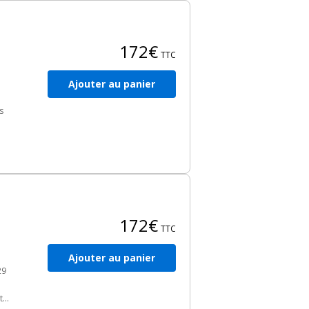
172€
TTC
Ajouter au panier
s
ur
2
des
172€
TTC
Ajouter au panier
29
tal.