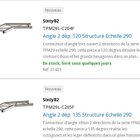
Nouveau
Sixty82
TPM29L-C204F
Angle 2 dép. 120 Structure Echelle 290
Connecteur d'angle tres ouvert 2 directions de la serie
TPM29 echelle 290, cette piece a 120 degres dessine le
contours doux et les grands hexagones dans un plan
horizontal. Elle adoucit les changements de direction s
En stock, livré sous quelques jours
les grills techniques sans rupture. En alliage EN AW 608
Réf. 21433
T6 et manchonnage conique Modele M, cet angle
s'integre a tous les elements Structure Alu echelle 290 
prestataires evenementiels et collectivites.
Nouveau
Sixty82
TPM29L-C205F
Angle 2 dép. 135 Structure Echelle 290
Connecteur d'angle obtus 2 directions de la serie TPM
echelle 290, cette piece a 135 degres realise les
octogones et les leger deflexions dans un plan horizon