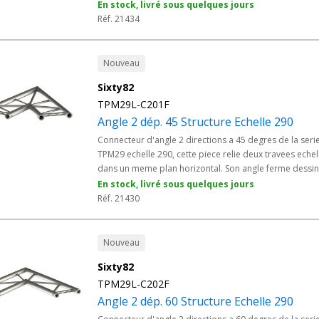
Elle accompagne les courbes amples des grills
En stock, livré sous quelques jours
techniques sans rupture marquee. En alliage EN AW 60
Réf. 21434
T6 et manchonnage conique Modele M, cet angle
s'integre a tous les elements Structure Alu echelle 290 
prestataires evenementiels, collectivites et salles de
Nouveau
spectacle.
Sixty82
TPM29L-C201F
Angle 2 dép. 45 Structure Echelle 290
Connecteur d'angle 2 directions a 45 degres de la seri
TPM29 echelle 290, cette piece relie deux travees echel
dans un meme plan horizontal. Son angle ferme dessi
les pans coupes et les retours de grills techniques san
En stock, livré sous quelques jours
recourir a une decoupe. Realise en alliage EN AW 6082
Réf. 21430
avec manchonnage conique Modele M, cet angle s'inte
a tous les elements Structure Alu echelle 290 des
prestataires evenementiels, collectivites et salles de
Nouveau
spectacle.
Sixty82
TPM29L-C202F
Angle 2 dép. 60 Structure Echelle 290