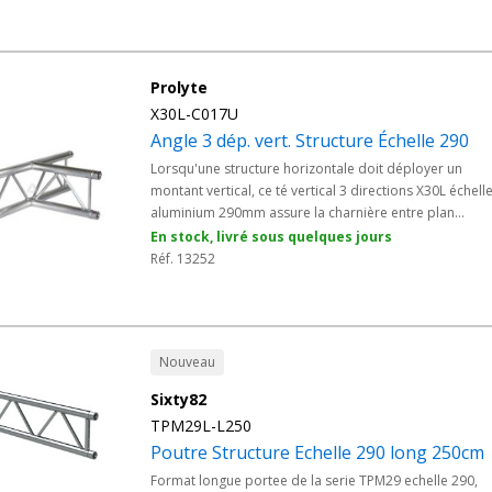
révèle précieux pour les grills plats et scénographies
mobiles. Alliage 6082 T6 et raccord CCS6 Prolyte
garantissent un montage rapide et sécurisé.
Prolyte
X30L-C017U
Angle 3 dép. vert. Structure Échelle 290
Lorsqu'une structure horizontale doit déployer un
montant vertical, ce té vertical 3 directions X30L échell
aluminium 290mm assure la charnière entre plan
horizontal et pilier vertical. Profil échelle léger, il maint
En stock, livré sous quelques jours
la discrétion visuelle propre à la série tout en offrant 
Réf. 13252
répartition précise des efforts. Alliage 6082 T6 et racc
CCS6 Prolyte facilitent le montage rapide sur vos plate
de sonorisation et d'éclairage.
Nouveau
Sixty82
TPM29L-L250
Poutre Structure Echelle 290 long 250cm
Format longue portee de la serie TPM29 echelle 290,