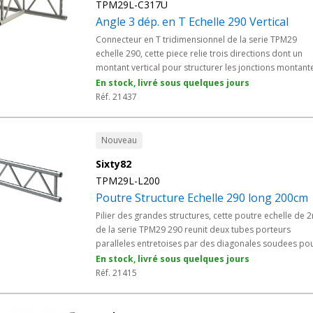
TPM29L-C317U
Angle 3 dép. en T Echelle 290 Vertical
Connecteur en T tridimensionnel de la serie TPM29
echelle 290, cette piece relie trois directions dont un
montant vertical pour structurer les jonctions montant
des grills. Sa configuration verticale derive une branch
En stock, livré sous quelques jours
vers le haut sans interrompre la travee horizontale. En
Réf. 21437
alliage EN AW 6082 T6 et manchonnage conique Mode
M, cet angle s'integre a tous les elements Structure Alu
echelle 290 des prestataires evenementiels et
Nouveau
collectivites.
Sixty82
TPM29L-L200
Poutre Structure Echelle 290 long 200cm
Pilier des grandes structures, cette poutre echelle de 
de la serie TPM29 290 reunit deux tubes porteurs
paralleles entretoises par des diagonales soudees po
une portee importante. Ce format long couvre
En stock, livré sous quelques jours
rapidement de grandes travees et limite le nombre de
Réf. 21415
raccords sur les grills et portiques de grande dimensio
En alliage EN AW 6082 T6 et manchonnage conique