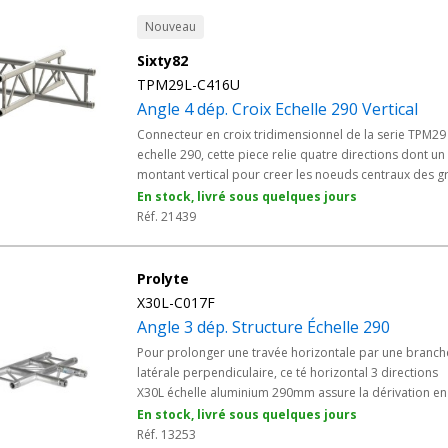
angle s'integre a tous les elements Structure Alu echell
290 des prestataires evenementiels, collectivites et sal
Nouveau
de spectacle.
Sixty82
TPM29L-C416U
Angle 4 dép. Croix Echelle 290 Vertical
Connecteur en croix tridimensionnel de la serie TPM29
echelle 290, cette piece relie quatre directions dont un
montant vertical pour creer les noeuds centraux des gri
a plusieurs niveaux. Sa configuration verticale ajoute u
En stock, livré sous quelques jours
descente ou une montee au croisement principal. En
Réf. 21439
alliage EN AW 6082 T6 et manchonnage conique Mode
M, cet angle s'integre a tous les elements Structure Alu
echelle 290 des prestataires evenementiels et
Prolyte
collectivites.
X30L-C017F
Angle 3 dép. Structure Échelle 290
Pour prolonger une travée horizontale par une branch
latérale perpendiculaire, ce té horizontal 3 directions
X30L échelle aluminium 290mm assure la dérivation en
ou en T. Le profil échelle 290mm allège sensiblement l
En stock, livré sous quelques jours
structure comparé aux séries carrées équivalentes et 
Réf. 13253