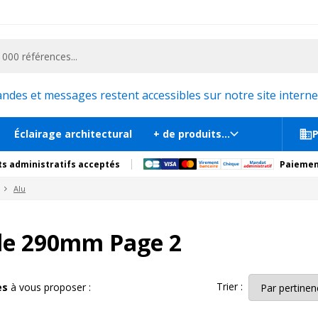
ementiel et la communication, stand exposition, scène, podium et estrade, etc. 
es et messages restent accessibles sur notre site internet
Éclairage architectural
+ de produits...
P
s administratifs acceptés
Paiemen
Alu
lle 290mm Page 2
Trier :
les
à vous proposer :