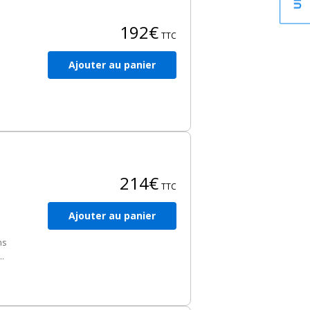
192€
.
TTC
Ajouter au panier
ux
es
214€
TTC
Ajouter au panier
ns
EN