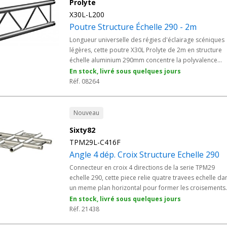
Modele M, elle se monte sans outil et se combine a
Prolyte
l'ensemble des elements Structure Alu echelle 290
X30L-L200
destines aux prestataires, collectivites et lieux culturels
Poutre Structure Échelle 290 - 2m
Longueur universelle des régies d'éclairage scéniques
légères, cette poutre X30L Prolyte de 2m en structure
échelle aluminium 290mm concentre la polyvalence
idéale entre portée utile et maniabilité. Profil plat à de
En stock, livré sous quelques jours
montants, connexion CCS6, alliage 6082 T6 compatible
Réf. 08264
avec toute la gamme X30. Indispensable pour les grills
d'éclairage, rampes de projecteurs et décors scéniqu
discrets.
Nouveau
Sixty82
TPM29L-C416F
Angle 4 dép. Croix Structure Echelle 290
Connecteur en croix 4 directions de la serie TPM29
echelle 290, cette piece relie quatre travees echelle da
un meme plan horizontal pour former les croisements
centraux des grills maillés. Elle repartit les charges aux
En stock, livré sous quelques jours
intersections des grands ponts techniques. En alliage 
Réf. 21438
AW 6082 T6 et manchonnage conique Modele M, cet