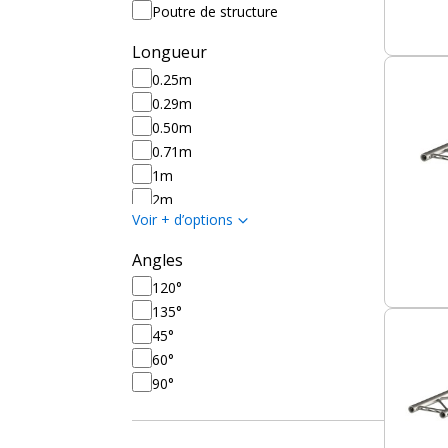
Poutre de structure
Longueur
0.25m
0.29m
0.50m
0.71m
1m
2m
Voir + d’options
3m
4m
Angles
120°
135°
45°
60°
90°