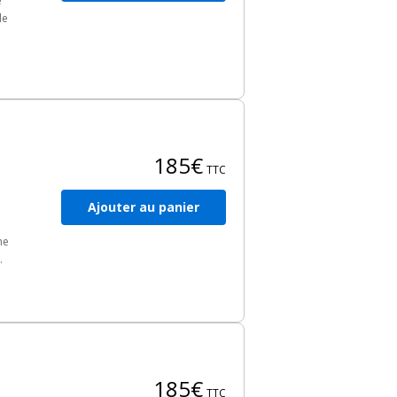
e
le
s
185€
TTC
Ajouter au panier
me
N
e
les
185€
TTC