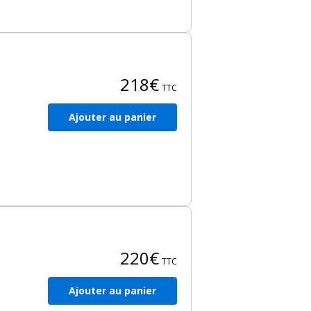
218€
TTC
Ajouter au panier
e
ient
une
ord
aux
220€
TTC
Ajouter au panier