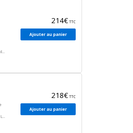
e
les
214€
TTC
Ajouter au panier
lls
ne
le
218€
TTC
e
Ajouter au panier
 L
a
se