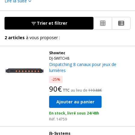
Lire la suite
Flash. Les contrôleurs lumière vous permettront de
gérer tous
types d'éclairage de soirée
: effet derby, stroboscope, laser
multicolore, projecteur PAR, moteur pour boule à facette, etc...
Trier et filtrer
Achetez dès aujourd'hui votre dispatching lumière et maîtrisez
2
articles
à vous proposer :
votre show lumineux depuis une cabine de DJ ou une régie
lumière. Nos modèles tout-terrain sont particulièrement adaptés
Showtec
aux DJ en discomobile, aux bar, club ou discothèque.
DJ-SWITCH8
Dispatching 8 canaux pour jeux de
lumières
-25%
90€
TTC
au lieu de
119.88€
Ajouter au panier
En stock, livré sous 24/48h
Réf. 14759
Jb-Systems